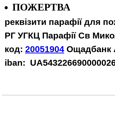
ПОЖЕРТВА
реквізити парафії для п
РГ УГКЦ Парафії Св Мико
код:
20051904
Ощадбанк 
iban: UA54322669000002