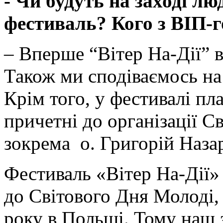
- Чи будуть на заході лю
фестиваль? Кого з ВІП-г
– Вперше “Вітер На-Дії” в
Також ми сподіваємось на 
Крім того, у фестивалі пл
причетні до організації С
зокрема о. Григорій Наза
Фестиваль «Вітер На-Дії»
до Світового Дня Молоді,
року в Польщі. Тому наш з