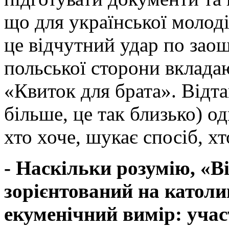
що для української молоді
це відчутний удар по зао
польської сторони вклада
«Квиток для брата». Відт
більше, це так близько) о
хто хоче, шукає спосіб, хт
- Наскільки розумію, «В
зорієнтований на католи
екуменічний вимір: учас