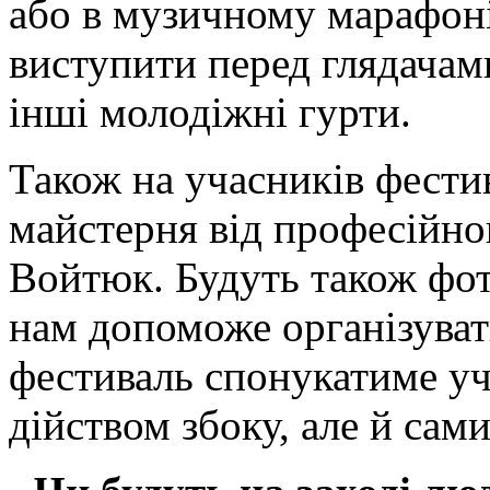
або в музичному марафоні
виступити перед глядачами
інші молодіжні гурти.
Також на учасників фести
майстерня від професійно
Войтюк. Будуть також фот
нам допоможе організува
фестиваль спонукатиме уч
дійством збоку, але й сам