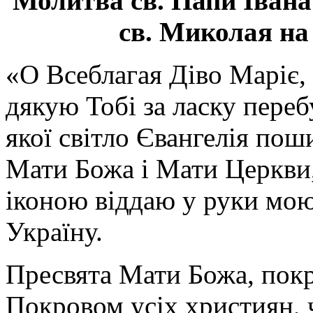
Молитва св.
Папи Івана
св. Миколая на
«О Всеблагая Діво Маріє,
дякую Тобі за ласку перебу
якої світло Євангелія поши
Мати Божа і Мати Церкви
іконою віддаю у руки мою
Україну.
Пресвята Мати Божа, пок
Покровом усіх християн, ч