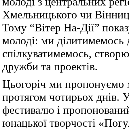
молоді з центральних регі
Хмельницького чи Вінниці
Тому “Вітер На-Дії” показ
молоді: ми ділитимемось
спілкуватимемось, створю
дружби та проектів.
Цьогоріч ми пропонуємо м
протягом чотирьох днів. 
фестивалю і пропонований 
юнацької творчості «Погул