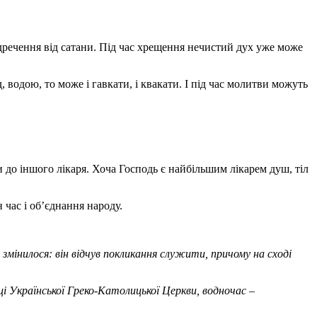
ідречення від сатани. Під час хрещення нечистий дух уже може
водою, то може і гавкати, і квакати. І під час молитви можуть
 до іншого лікаря. Хоча Господь є найбільшим лікарем душ, тіл
час і об’єднання народу.
змінилося: він відчув покликання служити, причому на сході
 Української Греко-Католицької Церкви, водночас –