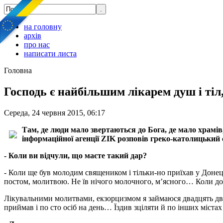
на головну
архів
про нас
написати листа
Головна
Господь є найбільшим лікарем душ і тіл
Середа, 24 червня 2015, 06:17
Там, де люди мало звертаються до Бога, де мало храмі
інформаційної агенції ZIK розповів греко-католицький
- Коли ви відчули, що маєте такий дар?
- Коли ще був молодим священиком і тільки-но приїхав у Донец
постом, молитвою. Не їв нічого молочного, м’ясного… Коли до 
Лікувальними молитвами, екзорцизмом я займаюся двадцять два 
приймав і по сто осіб на день… Їздив зціляти й по інших містах 