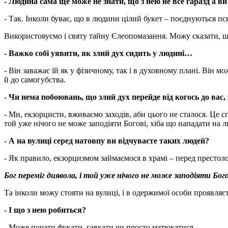
- Людина сама ще може не знати, що з нею не все гаразд а в
- Так. Інколи буває, що в людини цілий букет – поєднуються пси
Використовуємо і святу тайну Єлеопомазання. Можу сказати, що
- Важко собі уявити, як злий дух сидить у людині…
- Він заважає їй як у фізичному, так і в духовному плані. Він 
й до самогубства.
- Чи нема побоювань, що злий дух перейде від когось до вас,
- Ми, екзорцисти, вживаємо заходів, аби цього не сталося. Це с
той уже нічого не може заподіяти Богові, хіба що нападати на л
- А на вулиці серед натовпу ви відчуваєте таких людей?
- Як правило, екзорцизмом займаємося в храмі – перед престоло
Бог переміг диявола, і той уже нічого не може заподіяти Бог
Та інколи можу стояти на вулиці, і в одержимої особи проявляєт
- І що з нею робиться?
- Може почати фукати, гавкати чи просто матюкатися.