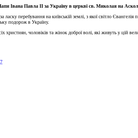
апи Івана Павла ІІ за Україну
в церкві св. Миколая на Аско
а ласку перебування на київській землі, з якої світло Євангелія 
ьку подорож в Україну.
ристиян, чоловіків та жінок доброї волі, які живуть у цій велик
57