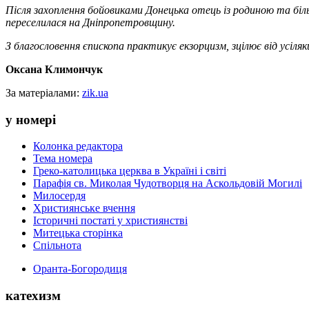
Після захоплення бойовиками Донецька отець із родиною та біл
переселилася на Дніпропетровщину.
З благословення єпископа практикує екзорцизм, зцілює від усіля
Оксана Климончук
За матеріалами:
zik.ua
у номері
Колонка редактора
Тема номера
Греко-католицька церква в Україні і світі
Парафія св. Миколая Чудотворця на Аскольдовій Могилі
Милосердя
Християнське вчення
Історичні постаті у християнстві
Митецька сторінка
Спільнота
Оранта-Богородиця
катехизм