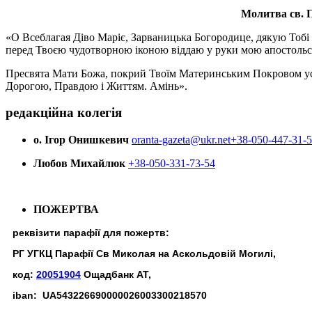
Молитва св.
П
«О Всеблагая Діво Маріє, Зарваницька Богородице, дякую Тобі з
перед Твоєю чудотворною іконою віддаю у руки мою апостольс
Пресвята Мати Божа, покрий Твоїм Материнським Покровом усіх х
Дорогою, Правдою і Життям. Амінь».
редакційна колегія
о. Ігор Онишкевич
oranta-gazeta@ukr.net
+38-050-447-31-
Любов Михайлюк
+38-050-331-73-54
ПОЖЕРТВА
реквізити парафії для пожертв:
РГ УГКЦ Парафії Св Миколая на Аскольдовій Могилі,
код:
20051904
Ощадбанк АТ,
iban: UA543226690000026003300218570