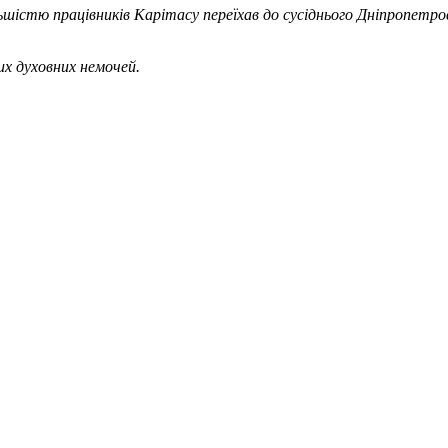
ьшістю працівників Карітасу переїхав до сусіднього Дніпропетро
ких духовних немочей.