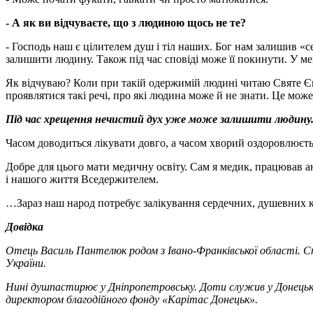
- А як ви відчуваєте, що з людиною щось не те?
- Господь наш є цілителем душ і тіл наших. Бог нам залишив «с
залишити людину. Також під час сповіді може її покинути. У ме
Як відчуваю? Коли при такій одержимій людині читаю Святе Єван
проявлятися такі речі, про які людина може й не знати. Це може
Під час хрещення нечистий дух уже може залишити людину. 
Часом доводиться лікувати довго, а часом хворий оздоровлюєть
Добре для цього мати медичну освіту. Сам я медик, працював ан
і нашого життя Вседержителем.
…Зараз наш народ потребує залікування сердечних, душевних кр
Довідка
Отець Василь Пантелюк родом з Івано-Франківської області. Сп
України.
Нині душпастирює у Дніпропетровську. Доти служив у Донецьку
директором благодійного фонду «Карітас Донецьк».