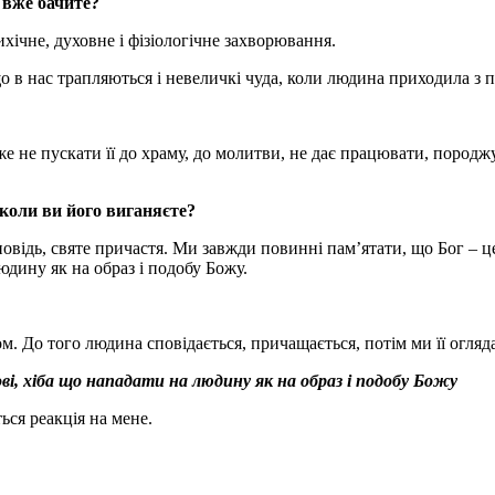
и вже бачите?
хічне, духовне і фізіологічне захворювання.
 в нас трапляються і невеличкі чуда, коли людина приходила з п
може не пускати її до храму, до молитви, не дає працювати, поро
 коли ви його виганяєте?
повідь, святе причастя. Ми завжди повинні пам’ятати, що Бог – це
юдину як на образ і подобу Божу.
м. До того людина сповідається, причащається, потім ми її огляда
ові, хіба що нападати на людину як на образ і подобу Божу
ься реакція на мене.