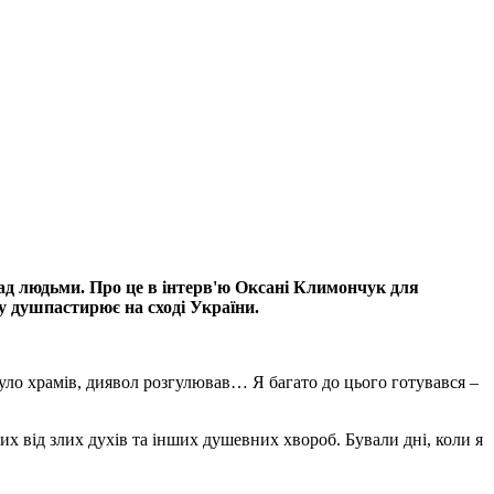
над людьми. Про це в інтерв'ю Оксані Климончук для
у душпастирює на сході України.
було храмів, диявол розгулював… Я багато до цього готувався –
х від злих духів та інших душевних хвороб. Бували дні, коли я