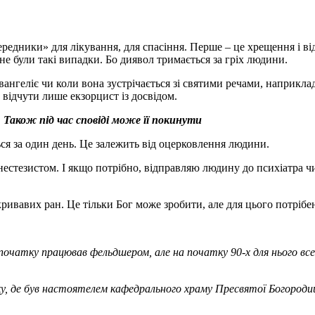
ередники» для лікування, для спасіння. Перше – це хрещення і в
не були такі випадки. Бо диявол тримається за гріх людини.
геліє чи коли вона зустрічається зі святими речами, наприклад, 
 відчути лише екзорцист із досвідом.
Також під час сповіді може її покинути
ся за один день. Це залежить від оцерковлення людини.
естезистом. І якщо потрібно, відправляю людину до психіатра чи
ивавих ран. Це тільки Бог може зробити, але для цього потрібен 
очатку працював фельдшером, але на початку 90-х для нього все 
, де був настоятелем кафедрального храму Пресвятої Богородиці