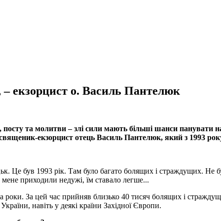
, – екзорцист о. Василь Пантелюк
в, посту та молитви – злі сили мають більші шанси панувати 
 священик-екзорцист отець Василь Пантелюк, який з 1993 рок
ьк. Це був 1993 рік. Там було багато болящих і страждущих. Не 
мене приходили недужі, їм ставало легше...
роки. За цей час прийняв близько 40 тисяч болящих і страждущи
України, навіть у деякі країни Західної Європи.