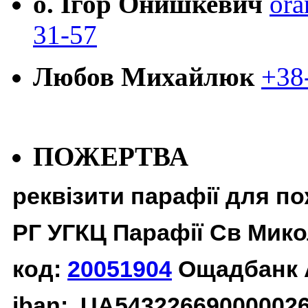
о. Ігор Онишкевич
ora
31-57
Любов Михайлюк
+38
ПОЖЕРТВА
реквізити парафії для п
РГ УГКЦ Парафії Св Мико
код:
20051904
Ощадбанк 
iban: UA54322669000002