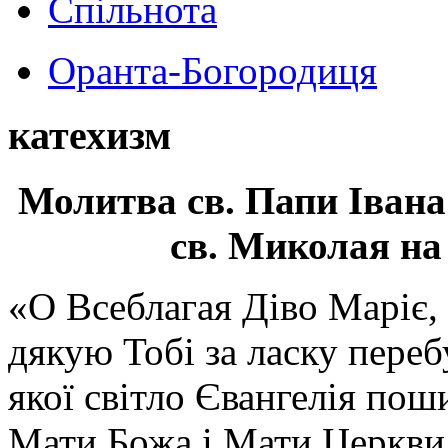
Спільнота
Оранта-Богородиця
катехизм
Молитва св.
Папи Івана
св. Миколая на
«О Всеблагая Діво Маріє,
дякую Тобі за ласку перебу
якої світло Євангелія поши
Мати Божа і Мати Церкви