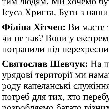
тим людям. Ми хочемо бут
Ісуса Христа. Бути з наш
Філіпа Хітчен:
Ви маєте т
чи не так? Вони у екстрем
потрапили під перехресни
Святослав Шевчук:
На п
урядові території ми нам
роду капеланські служіння
потреб для тих, хто переб
розробляємо багато різни