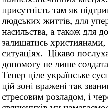
присутність там як підтр
людських життів, для упер
насильства, а також для 
залишатись християнами, 
ситуаціях. Цікаво послуха
допомогу не лише солдатам
Тепер ціле українське сусп
цій зоні вражені так зва
стресовим розладом, і че
священиків ми намагаємос