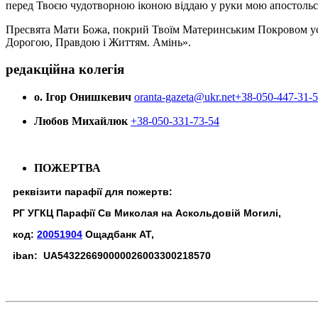
перед Твоєю чудотворною іконою віддаю у руки мою апостольс
Пресвята Мати Божа, покрий Твоїм Материнським Покровом усіх х
Дорогою, Правдою і Життям. Амінь».
редакційна колегія
о. Ігор Онишкевич
oranta-gazeta@ukr.net
+38-050-447-31-
Любов Михайлюк
+38-050-331-73-54
ПОЖЕРТВА
реквізити парафії для пожертв:
РГ УГКЦ Парафії Св Миколая на Аскольдовій Могилі,
код:
20051904
Ощадбанк АТ,
iban: UA543226690000026003300218570