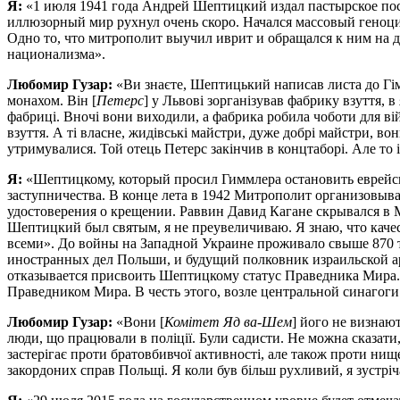
Я:
«1 июля 1941 года Андрей Шептицкий издал пастырское пос
иллюзорный мир рухнул очень скоро. Начался массовый геноци
Одно то, что митрополит выучил иврит и обращался к ним на 
национализма».
Любомир Гузар:
«Ви знаєте, Шептицький написав листа до Гім
монахом. Він [
Петерс
] у Львові зорганізував фабрику взуття, 
фабриці. Вночі вони виходили, а фабрика робила чоботи для вій
взуття. А ті власне, жидівські майстри, дуже добрі майстри, вон
утримувалися. Той отець Петерс закінчив в концтаборі. Але то і
Я:
«Шептицкому, который просил Гиммлера остановить еврейски
заступничества. В конце лета в 1942 Митрополит организовыв
удостоверения о крещении. Раввин Давид Кагане скрывался в М
Шептицкий был святым, я не преувеличиваю. Я знаю, что качес
всеми». До войны на Западной Украине проживало свыше 870 т
иностранных дел Польши, и будущий полковник израильской а
отказывается присвоить Шептицкому статус Праведника Мира. 
Праведником Мира. В честь этого, возле центральной синагог
Любомир Гузар:
«Вони [
Комітет Яд ва-Шем
] його не визнаю
люди, що працювали в поліції. Були садисти. Не можна сказати
застерігає проти братовбивчої активності, але також проти ни
закордоних справ Польщі. Я коли був більш рухливий, я зустрічав