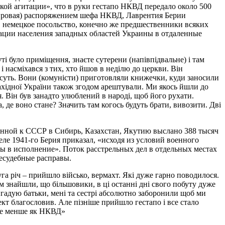
кой агитации», что в руки гестапо НКВД передало около 500
 мировая) распоряжением шефа НКВД, Лаврентия Берии
в немецкое посольство, конечно же предшественники всяких
тации населения западных областей Украины в отдаленные
ті було приміщення, знаєте сутерени (напівпідвальне) і там
і насміхався з тих, хто йшов в неділю до церкви. Він
несуть. Вони (комуністи) приготовляли книжечки, куди заносили
 Західної України також згодом арештували. Ми якось йшли до
. Він був занадто улюблений в народі, щоб його рухати.
 де воно стане? Значить там когось будуть брати, вивозити. Дві
ной к СССР в Сибирь, Казахстан, Якутию выслано 388 тысяч
ле 1941-го Берия приказал, «исходя из условий военного
 в исполнение». Поток расстрельных дел в отдельных местах
несудебные расправы.
га річ – прийшло військо, вермахт. Які дуже гарно поводилося.
ам знайшли, що більшовики, в ці останні дні свого побуту дуже
игадую батьки, мені та сестрі абсолютно заборонили щоб ми
т благословив. Але пізніше прийшло гестапо і все стало
 не менше як НКВД»