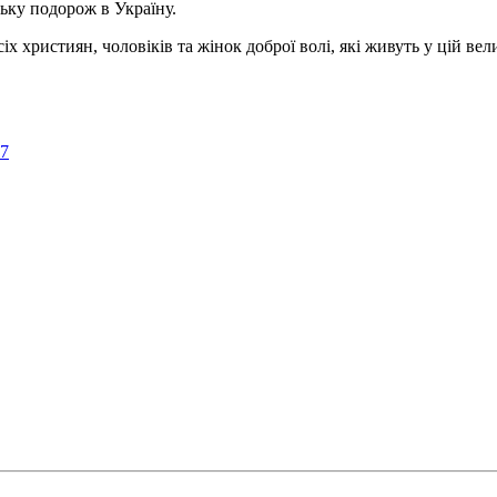
ьку подорож в Україну.
ристиян, чоловіків та жінок доброї волі, які живуть у цій велик
57