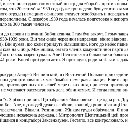
 и гестапо создали совместный центр для «борьбы против польс
ом, что 20 сентября 1939 года (уже три недели бушует вторая
ого отряда) немецких офицеров следует освободить и передать 
ереполнены. С декабря 1939 года началась подготовка к депор
ло за 300 тысяч человек.
до церкви на вулиці Зибликевича. І там був закрут. І тому закру
938-1939 роки. Він там сидів черевики направляв, вікно відкрив, 
ся). Він думав, що коли прийдуть більшовики, його до небес під
тім їхав на Сибір. Між іншим, багато членів комуністичної партії
. Його також заарештували. Але Шептицького більшовики боялися
1 роки. Вночі приїздило авто. Я пригадую, родина тільки гадала,
окурор Андрей Вышинский, из Восточной Польши присоединен
лоны депортированных уже бомбит немецкая авиация. Еще в апре
 приговоренных к высшей мере наказания, привести приговоры
ы не успевают рассматривать дела обвиняемых. И тогда пошли в
 їх. З різни причин. Що забралися більшовики – це одна річ. Дру
ми Бог. Але, що людей дуже озлобило, коли відкрили в’язниці і т
й трактували. Вішали. Розпинали. Жінкам груди обрізували. Я пр
оголошена незалежна держава, і Митрополит Шептицький цей проек
найшлися в концтаборі Заксенхаузен. Гестапо, все контролювало,