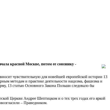
ала красной Москве, потом ее союзнику -
 вносит чувствительную для новейшей европейской истории 13
рным методам и практике деятельности нацизма, фашизма и
рму, 13 статью Основного Закона Польши следовало бы
еской Церкви Андрее Шептицком и о тех трех годах его яркой
овозгласили – Праведником.