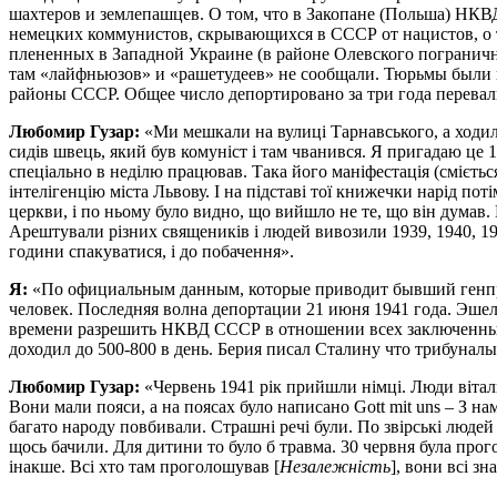
шахтеров и землепашцев. О том, что в Закопане (Польша) НКВД
немецких коммунистов, скрывающихся в СССР от нацистов, о т
плененных в Западной Украине (в районе Олевского пограничн
там «лайфньюзов» и «рашетудеев» не сообщали. Тюрьмы были п
районы СССР. Общее число депортировано за три года перевали
Любомир Гузар:
«Ми мешкали на вулиці Тарнавського, а ходили 
сидів швець, який був комуніст і там чванився. Я пригадаю це 1
спеціально в неділю працював. Така його маніфестація (смієть
інтелігенцію міста Львову. І на підставі тої книжечки нарід по
церкви, і по ньому було видно, що вийшло не те, що він думав
Арештували різних священиків і людей вивозили 1939, 1940, 194
години спакуватися, і до побачення».
Я:
«По официальным данным, которые приводит бывший генпр
человек. Последняя волна депортации 21 июня 1941 года. Эше
времени разрешить НКВД СССР в отношении всех заключенных,
доходил до 500-800 в день. Берия писал Сталину что трибунал
Любомир Гузар:
«Червень 1941 рік прийшли німці. Люди вітали
Вони мали пояси, а на поясах було написано Gott mit uns – З на
багато народу повбивали. Страшні речі були. По звірські люде
щось бачили. Для дитини то було б травма. 30 червня була пр
інакше. Всі хто там проголошував [
Незалежність
], вони всі з