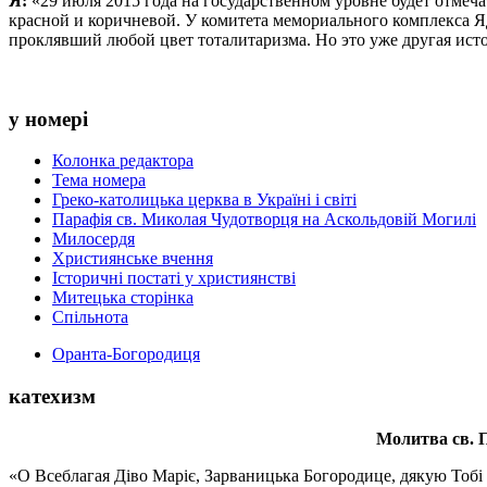
Я:
«29 июля 2015 года на государственном уровне будет отмеч
красной и коричневой. У комитета мемориального комплекса Я
проклявший любой цвет тоталитаризма. Но это уже другая ист
у номері
Колонка редактора
Тема номера
Греко-католицька церква в Україні і світі
Парафія св. Миколая Чудотворця на Аскольдовій Могилі
Милосердя
Християнське вчення
Історичні постаті у християнстві
Митецька сторінка
Спільнота
Оранта-Богородиця
катехизм
Молитва св.
П
«О Всеблагая Діво Маріє, Зарваницька Богородице, дякую Тобі з