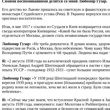
Своими воспоминаниями делится со мной Любомир Гузар.
Его детство во Львове пришлось на советскую и фашистскую о
монастыря Студийского устава (Рим). В Украину вернулся посл
оригинал восхитителен.
Итак, в мае 1917 с ссылки из Суздаля в Киев возвращается о
съезда кооператоров Киевщины: «Какой бы ни была Россия, она
отделиться от Москвы, должен стать независимым государством
Любомир Гузар:
«Не треба дивуватися. Я думаю кожна, здоро
підкреслив не Росія, а Москва, була небезпекою. Чому кажу Мос
Володимир Путін є цілковито в тій традиції. Людина яка надає т
Я:
«2 августа 1938 года на католический праздник святого Иль
Уневская Лавра) Андрей Шептицкий обращается к пастве с пр
опыта УССР – голодомор 1932-1933 - сулит большие неприятнос
Любомир Гузар:
«У 1938 році Шептицький попереджує братію в 
вересня 1939 року, я пригадую вони [
більшовики
] прийшли на н
родину вони не непокоїли, хоча ми всі жили в страху. Були спа
небезпеки».
Я:
«Сейчас мы уже знаем, что вступление Красной Армии в За
августа 1939 года, именуемого: пакт Молотова и Риббентропа
поход с целью спасти украинцев и белорусов от германской ок