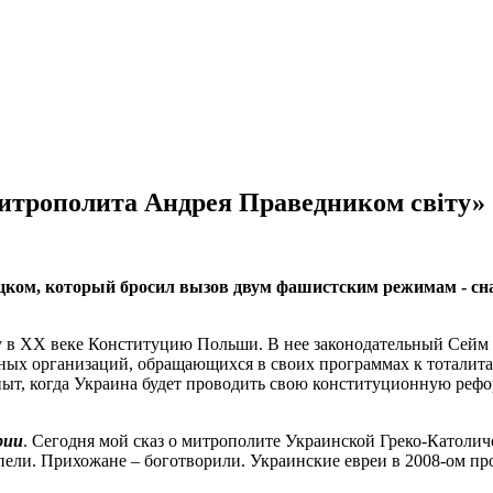
 митрополита Андрея Праведником світу»
ком, который бросил вызов двум фашистским режимам - снач
ту в ХХ веке Конституцию Польши. В нее законодательный Сейм
иных организаций, обращающихся в своих программах к тоталита
ыт, когда Украина будет проводить свою конституционную рефо
рии
. Сегодня мой сказ о митрополите Украинской Греко-Католич
пели. Прихожане – боготворили. Украинские евреи в 2008-ом пр