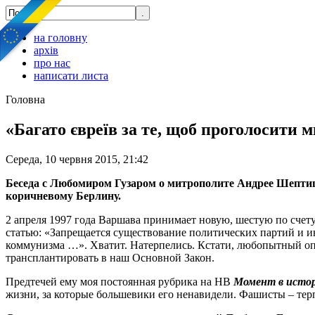
на головну
архів
про нас
написати листа
Головна
«Багато євреїв за те, щоб проголосити
Середа, 10 червня 2015, 21:42
Беседа с Любомиром Гузаром о митрополите Андрее Шептиц
коричневому Берлину.
2 апреля 1997 года Варшава принимает новую, шестую по сче
статью: «Запрещается существование политических партий и 
коммунизма …». Хватит. Натерпелись. Кстати, любопытный оп
трансплантировать в наш Основной Закон.
Предтечей ему моя постоянная рубрика на НВ
Момент в исто
жизни, за которые большевики его ненавидели. Фашисты – тер