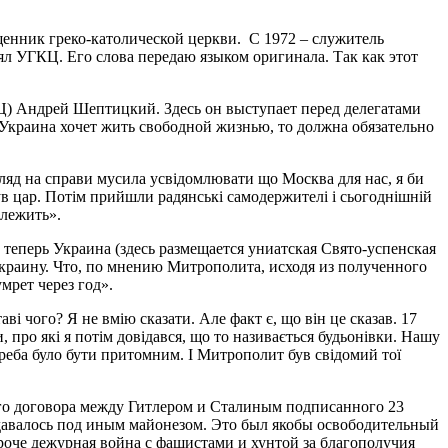
щенник греко-католической церкви. С 1972 – служитель
ял УГКЦ. Его слова передаю языком оригинала. Так как этот
Ц) Андрей Шептицкий. Здесь он выступает перед делегатами
 Украина хочет жить свободной жизнью, то должна обязательно
яд на справи мусила усвідомлювати що Москва для нас, я би
ув цар. Потім прийшли радянські самодержителі і сьогоднішній
алежить».
 теперь Украина (здесь размещается униатская Свято-успенская
краину. Что, по мнению Митрополита, исходя из полученного
мрет через год».
і чого? Я не вмію сказати. Але факт є, що він це сказав. 17
 про які я потім довідався, що то називається будьонівки. Нашу
Треба було бути притомним. І Митрополит був свідомий тої
ого договора между Гитлером и Сталиным подписанного 23
одавалось под иным майонезом. Это был якобы освободительный
роче дежурная война с фашистами и хунтой за благополучия