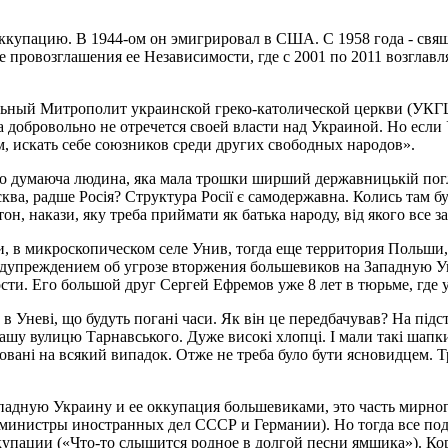
ккупацию. В 1944-ом он эмигрировал в США. С 1958 года - свя
е провозглашения ее Независимости, где с 2001 по 2011 возглавл
пальный Митрополит украинской греко-католической церкви (УКГ
 добровольно не отречется своей власти над Украиной. Но если
, искать себе союзников среди других свободных народов».
во думаюча людина, яка мала трошки ширший державницькій погл
ква, радше Росія? Структура Росії є самодержавна. Колись там б
он, накази, яку треба приймати як батька народу, від якого все з
и, в микроскопическом селе Унив, тогда еще территория Польши,
едупреждением об угрозе вторжения большевиков на Западную У
ти. Его большой друг Сергей Ефремов уже 8 лет в тюрьме, где у
Уневі, що будуть погані часи. Як він це передбачував? На підстав
ашу вулицю Тарнавського. Дуже високі хлопці. І мали такі шапки,
ковані на всякий випадок. Отже не треба було бути ясновидцем. 
падную Украину и ее оккупация большевиками, это часть мирн
 (министры иностранных дел СССР и Германии). Но тогда все п
купации («Что-то слышится родное в долгой песни ямщика»). Ко