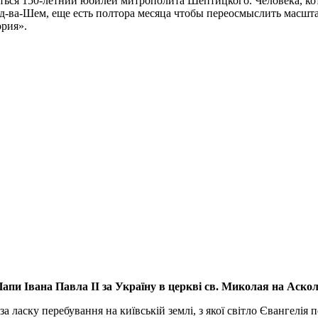
аться 150-летний юбилей митрополита Шептицкого. Человека, ко
д-ва-Шем, еще есть полтора месяца чтобы переосмыслить масшт
ория».
апи Івана Павла ІІ за Україну
в церкві св. Миколая на Аско
а ласку перебування на київській землі, з якої світло Євангелія 