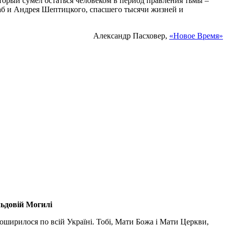
торый сумел остаться человеком в период правления тьмы –
аб и Андрея Шептицкого, спасшего тысячи жизней и
Александр Пасховер,
«Новое Время»
льдовій Могилі
поширилося по всій Україні. Тобі, Мати Божа і Мати Церкви,