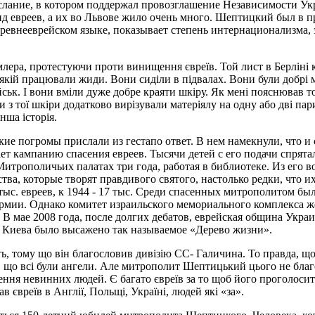
лание, в котором поддержал провозглашение Независимости Укр
д евреев, а их во Львове жило очень много. Шептицкий был в 
древнееврейском языке, показывает степень интернационализма,
лера, протестуючи проти винищення євреїв. Той лист в Берліні 
в якій працювали жиди. Вони сиділи в підвалах. Вони були добрі 
ськ. І вони вміли дуже добре краяти шкіру. Як мені пояснював той
и з тої шкіри додатково вирізували матеріялу на одну або дві пар
нша історія.
е погромы прислали из гестапо ответ. В нем намекнули, что и с
ает кампанию спасения евреев. Тысячи детей с его подачи спря
итрополичьих палатах три года, работая в библиотеке. Из его 
тва, которые творят правдивого святого, настолько редки, что 
ыс. евреев, к 1944 - 17 тыс. Среди спасенных митрополитом бы
рмии. Однако комитет израильского мемориального комплекса ж
В мае 2008 года, после долгих дебатов, еврейская община Укр
и Киева было высажено так называемое «Дерево жизни».
ть, тому що він благословив дивізію СС- Галичина. То правда, що
, що всі були ангели. Але митрополит Шептицький цього не благ
щення невинних людей. Є багато євреїв за то щоб його проголос
 євреїв в Англії, Польщі, Україні, людей які «за».