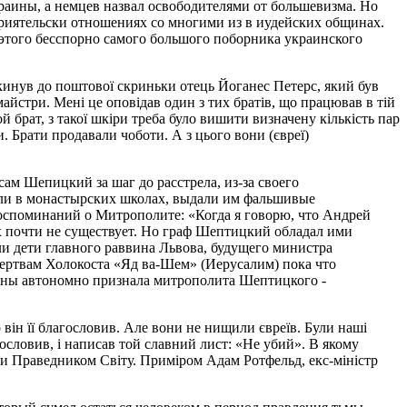
аины, а немцев назвал освободителями от большевизма. Но
приятельски отношениях со многими из в иудейских общинах.
 этого бесспорно самого большого поборника украинского
кинув до поштової скриньки отець Йоганес Петерс, який був
майстри. Мені це оповідав один з тих братів, що працював в тій
 брат, з такої шкіри треба було вишити визначену кількість пар
и. Брати продавали чоботи. А з цього вони (євреї)
ам Шепицкий за шаг до расстрела, из-за своего
тали в монастырских школах, выдали им фальшивые
воспоминаний о Митрополите: «Когда я говорю, что Андрей
их почти не существует. Но граф Шептицкий обладал ими
ли дети главного раввина Львова, будущего министра
ертвам Холокоста «Яд ва-Шем» (Иерусалим) пока что
аины автономно признала митрополита Шептицкого -
 він її благословив. Але вони не нищили євреїв. Були наші
ословив, і написав той славний лист: «Не убий». В якому
ити Праведником Світу. Приміром Адам Ротфельд, екс-міністр