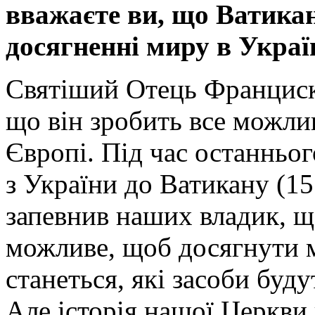
вважаєте ви, що Ватикан
досягненні миру в Украї
Святіший Отець Франциск 
що він зробить все можлив
Європі. Під час останньог
з України до Ватикану (1
запевнив наших владик, щ
можливе, щоб досягнути м
станеться, які засоби буд
Але історія нашої Церкви