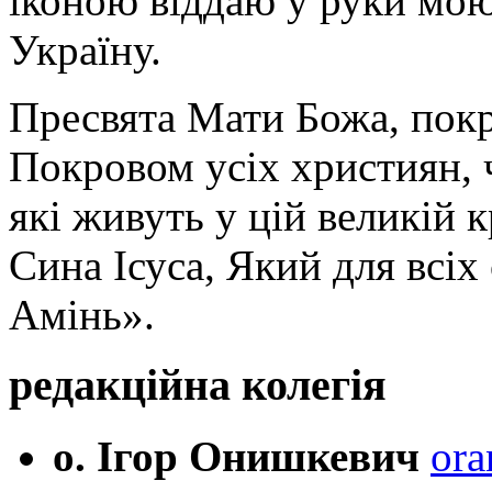
іконою віддаю у руки мою
Україну.
Пресвята Мати Божа, пок
Покровом усіх християн, ч
які живуть у цій великій к
Сина Ісуса, Який для всі
Амінь».
редакційна колегія
о. Ігор Онишкевич
ora