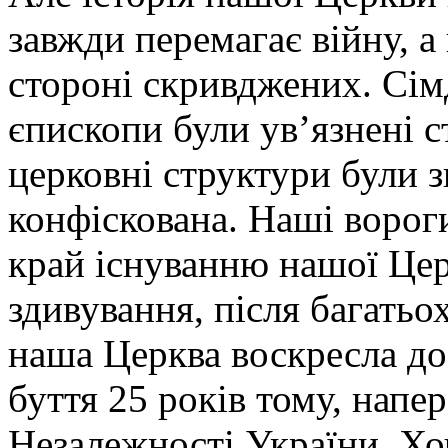
завжди перемагає війну, а
стороні скривджених. Сімд
єпископи були ув’язнені 
церковні структури були з
конфіскована. Наші ворог
край існуванню нашої Церк
здивування, після багатьо
наша Церква воскресла до
буття 25 років тому, нап
Незалежності України. Хо