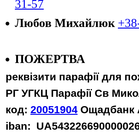
31-57
Любов Михайлюк
+38
ПОЖЕРТВА
реквізити парафії для п
РГ УГКЦ Парафії Св Мико
код:
20051904
Ощадбанк 
iban: UA54322669000002