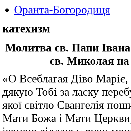
Оранта-Богородиця
катехизм
Молитва св.
Папи Івана
св. Миколая на
«О Всеблагая Діво Маріє,
дякую Тобі за ласку перебу
якої світло Євангелія поши
Мати Божа і Мати Церкви