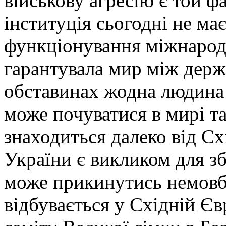
військову агресію є той 
інституція сьогодні не ма
функціонування міжнародн
гарантувала мир між держ
обставинах жодна людина в
може почуватися в мирі та
знаходиться далеко від Сх
України є викликом для зб
може прикинутись немовб
відбувається у Східній Єв