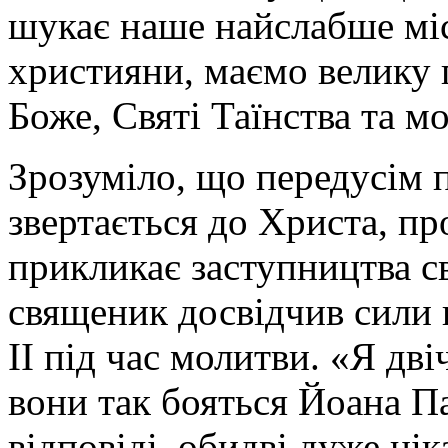
шукає наше найслабше міс
християни, маємо велику 
Боже, Святі Таїнства та м
Зрозуміло, що передусім 
звертається до Христа, пр
прикликає заступництва с
священик досвідчив сили 
ІІ під час молитви. «Я дві
вони так бояться Йоана Па
відповіді, обидві дуже цік