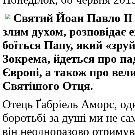
Святий Йоан Павло ІІ 
злим духом, розповідає 
боїться Папу, який «зруй
Зокрема, йдеться про па
Європі, а також про вел
Святішого Отця.
Отець Ґабріель Аморс, од
боротьбі за душі ми не са
він неодноразово отримува