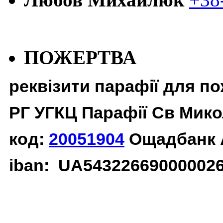
ПОЖЕРТВА
реквізити парафії для п
РГ УГКЦ Парафії Св Мико
код:
20051904
Ощадбанк 
iban: UA54322669000002