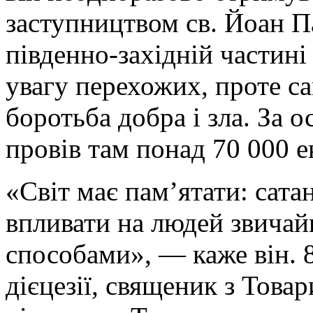
заступництвом св. Йоан Па
південно-західній частині
увагу перехожих, проте с
боротьба добра і зла. За 
провів там понад 70 000 е
«Світ має пам’ятати: сат
впливати на людей звича
способами», — каже він. 
дієцезії, священик з Това