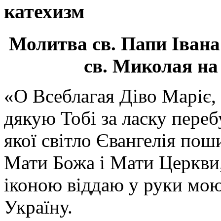
катехизм
Молитва св.
Папи Івана
св. Миколая на
«О Всеблагая Діво Маріє,
дякую Тобі за ласку перебу
якої світло Євангелія поши
Мати Божа і Мати Церкви
іконою віддаю у руки мою
Україну.