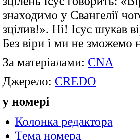
зцілень Ісус говорить: «Ві
знаходимо у Євангелії чого
зцілив!». Ні! Ісус шукав ві
Без віри і ми не зможемо 
За матеріалами:
CNA
Джерело:
CREDO
у номері
Колонка редактора
Тема номера