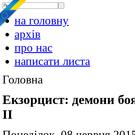
на головну
архів
про нас
написати листа
Головна
Екзорцист: демони бо
ІІ
Понеділок, 08 червня 2015