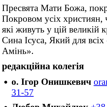
Пресвята Мати Божа, пок
Покровом усіх християн, ч
які живуть у цій великій к
Сина Ісуса, Який для всі
Амінь».
редакційна колегія
о. Ігор Онишкевич
ora
31-57
Любов Михайлюк
+38