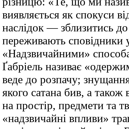
різницю: «Те, що ми нази
виявляється як спокуси ві
наслідок — зблизитись до
переживають сповідники у
«Надзвичайними» способами
Ґабріель називає «одержи
веде до розпачу; знущання
якого сатана бив, а також
на простір, предмети та 
«надзвичайні впливи» трап