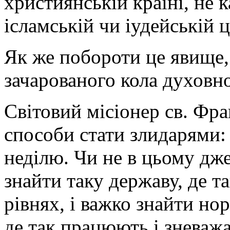
християнській країні, не 
ісламській чи іудейській 
Як же побороти це явище, 
зачарованого кола духовно
Світовий місіонер св. Фра
способи стати злидарями:
неділю. Чи не в цьому дж
знайти таку державу, де та
рівнях, і важко знайти но
де так працюють і зневаж