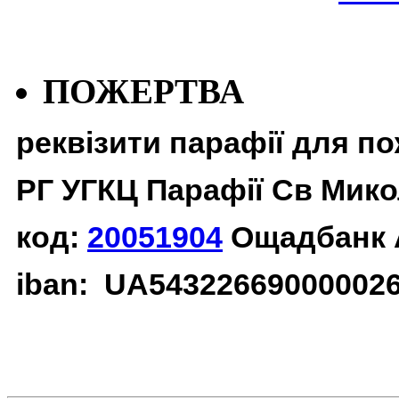
ПОЖЕРТВА
реквізити парафії для п
РГ УГКЦ Парафії Св Мико
код:
20051904
Ощадбанк 
iban: UA54322669000002