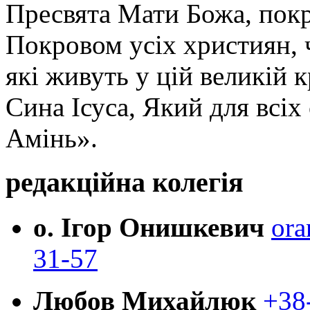
Пресвята Мати Божа, пок
Покровом усіх християн, ч
які живуть у цій великій к
Сина Ісуса, Який для всі
Амінь».
редакційна колегія
о. Ігор Онишкевич
ora
31-57
Любов Михайлюк
+38