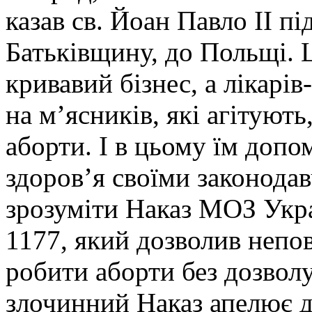
казав св. Йоан Павло ІІ під
Батьківщину, до Польщі. 
кривавий бізнес, а лікарі
на м’ясників, які агітуют
аборти. І в цьому їм допо
здоров’я своїми законода
зрозуміти Наказ МОЗ Укра
1177, який дозволив непов
робити аборти без дозволу
злочинний Наказ апелює д