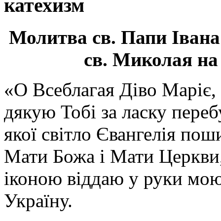
катехизм
Молитва св.
Папи Івана
св. Миколая на
«О Всеблагая Діво Маріє,
дякую Тобі за ласку перебу
якої світло Євангелія поши
Мати Божа і Мати Церкви
іконою віддаю у руки мою
Україну.