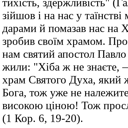
тихість, здержливість" (Га
зійшов і на нас у таїнстві
дарами й помазав нас на Х
зробив своїм храмом. Про
нам святий апостол Павло 
жили: "Хіба ж не знаєте,
храм Святого Духа, який ж
Бога, тож уже не належите
високою ціною! Тож просл
(1 Кор. 6, 19-20).