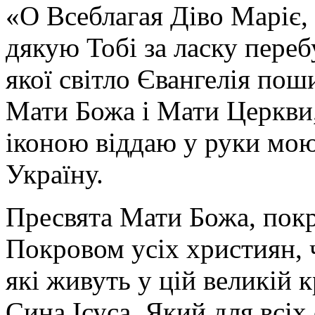
«О Всеблагая Діво Маріє,
дякую Тобі за ласку перебу
якої світло Євангелія поши
Мати Божа і Мати Церкви
іконою віддаю у руки мою
Україну.
Пресвята Мати Божа, пок
Покровом усіх християн, ч
які живуть у цій великій к
Сина Ісуса, Який для всі