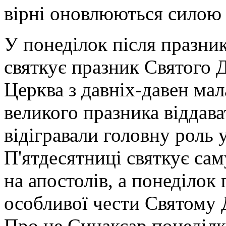
вірні оновлюються силою 
У понеділок після празни
святкує празник Святого Д
Церква з давніх-давен мал
великого празника віддава
відігравали головну роль 
П'ятдесятниці святкує сам
на апостолів, а понеділок
особливої чести Святому Д
Про це Синаксар понеділка