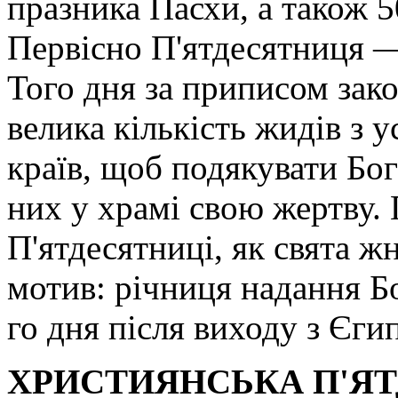
празника Пасхи, а також 5
Первісно П'ятдесятниця —
Того дня за приписом зак
велика кількість жидів з у
країв, щоб подякувати Бого
них у храмі свою жертву. 
П'ятдесятниці, як свята ж
мотив: річниця надання Б
го дня після виходу з Єгип
ХРИСТИЯНСЬКА П'Я