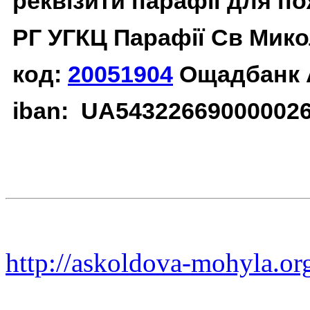
реквізити парафії для п
РГ УГКЦ Парафії Св Мико
код:
20051904
Ощадбанк 
iban: UA54322669000002
http://askoldova-mohyla.or