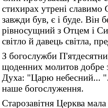
стихирах утрені славимо 
завжди був, є і буде. Він б
рівносущний з Отцем і Си
світло й давець світла, пр
З богослужби П'ятдесятн
щоденних молитов добре 
Духа: "Царю небесний... 
наше богослуження.
Старозавітня Церква мала 