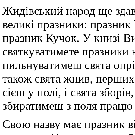
Жидівський народ ще здав
великі празники: празник 
празник Кучок. У книзі Ви
святкуватимете празники 
пильнуватимеш свята опрі
також свята жнив, перших 
сієш у полі, і свята зборів
збиратимеш з поля працю 
Свою назву має празник ві