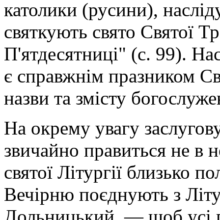
католики (русини), наслі
святкують свято Святої Тр
П'ятдесятниці" (с. 99). На
є справжнім празником Свя
назви та змісту богослуже
На окрему увагу заслугову
звичайно правиться не в не
святої Літургії близько по
Вечірню поєднують з Літу
Дольницький, — щоб усі п