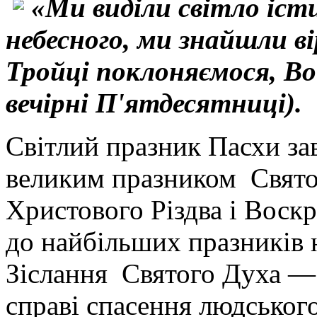
«Ми виділи світло іст
небесного, ми знайшли ві
Тройці поклоняємося, Во
вечірні П'ятдесятниці).
Світлий празник Пасхи за
великим празником Святої
Христового Різдва і Воск
до найбільших празників 
Зіслання Святого Духа — ц
справі спасення людськог