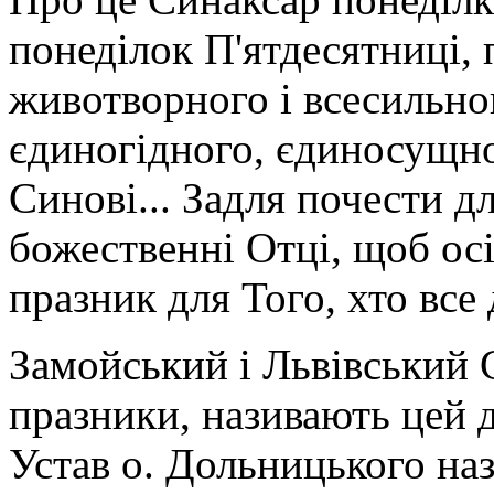
понеділок П'ятдесятниці, 
животворного і всесильног
єдиногідного, єдиносущно
Синові... Задля почести д
божественні Отці, щоб осі
празник для Того, хто все
Замойський і Львівський 
празники, називають цей 
Устав о. Дольницького наз