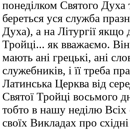
понеділком Святого Духа 
береться уся служба празн
Духа), а на Літургії якщо
Тройці... як вважаємо. Ві
мають ані грецькі, ані сло
служебників, і її треба пр
Латинська Церква від сер
Святої Тройці восьмого дн
тобто в нашу неділю Всіх
своїх Викладах про східні 