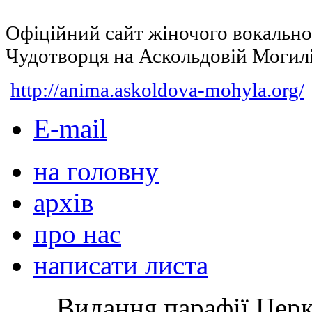
Офіційний сайт жіночого вокальн
Чудотворця на Аскольдовій Могил
http://anima.askoldova-mohyla.org/
E-mail
на головну
архів
про нас
написати листа
Видання парафії Цер