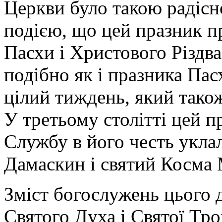
Церкви було такою радіс
подією, що цей празник п
Пасхи і Христового Різдва
подібно як і празника Пас
цілий тиждень, який також
У третьому столітті цей п
Службу в його честь уклал
Дамаскин і святий Косма
Зміст богослужень цього 
Святого Духа і Святої Тро