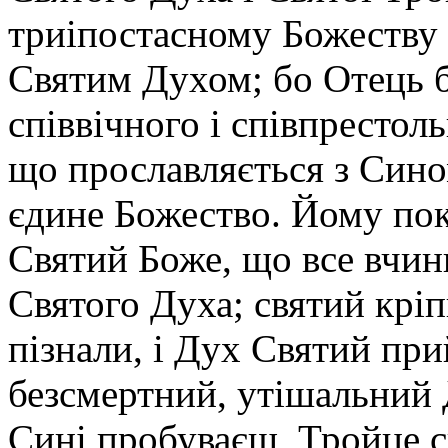
триіпостасному Божеству 
Святим Духом; бо Отець б
співвічного і співпрестоль
що прославляється з Сином
єдине Божество. Йому пок
Святий Боже, що все вчини
Святого Духа; святий кріп
пізнали, і Дух Святий при
безсмертний, утішальний 
Сині пробуваєш, Тройце св