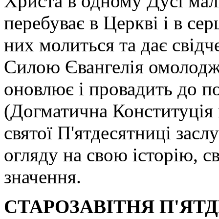
Христа в одному Дусі мал
перебуває в Церкві і в сер
них молиться та дає свідч
Силою Євангелія омолоджу
оновлює і провадить до п
(Догматична Конституція 
святої П'ятдесятниці засл
огляду на свою історію, с
значення.
СТАРОЗАВІТНЯ П'ЯТ