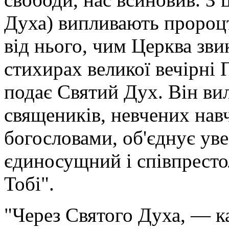
Духа) випливають пророцтв
від нього, чим Церква зв
стихирах великої вечірні 
подає Святий Дух. Він ви
священиків, невчених нав
богословами, об'єднує ув
єдиносущний і співпресто
Тобі".
"Через Святого Духа, — к