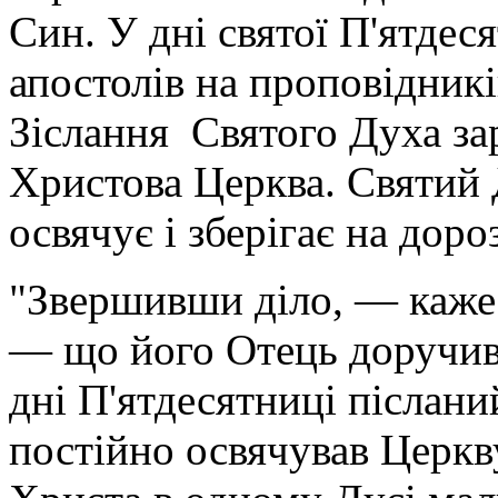
Син. У дні святої П'ятде
апостолів на проповідникі
Зіслання Святого Духа за
Христова Церква. Святий 
освячує і зберігає на доро
"Звершивши діло, — каже
— що його Отець доручив 
дні П'ятдесятниці післан
постійно освячував Церкву