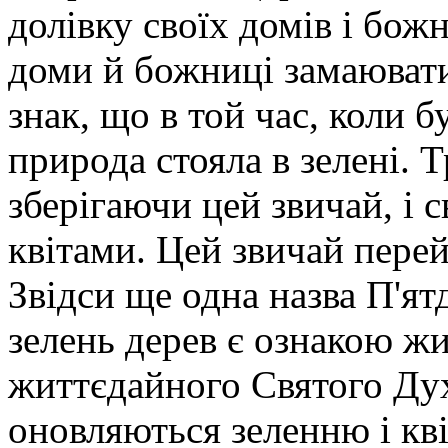
долівку своїх домів і бож
доми й божниці замаювати 
знак, що в той час, коли 
природа стояла в зелені. Т
зберігаючи цей звичай, і 
квітами. Цей звичай перей
Звідси ще одна назва П'ятд
зелень дерев є ознакою ж
життєдайного Святого Дух
оновляються зеленню і квіт