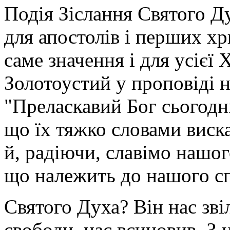
Подія Зіслання Святого Д
для апостолів і перших хр
саме значення і для усієї
Золотоустий у проповіді н
"Преласкавий Бог сьогодн
що їх тяжко словами виска
й, радіючи, славімо нашого
що належить до нашого сп
Святого Духа? Він нас зві
свободи, нас всиновив. З 