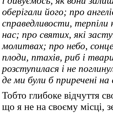
і дивуємось, як вони зал
оберігали його; про ангелі
справедливости, терпіли н
нас; про святих, які засту
молитвах; про небо, сонце,
плоди, птахів, риб і твар
розступилася і не поглину
де ми були б приречені на
Тобто глибоке відчуття св
що я не на своєму місці, 