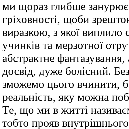
ми щораз глибше занурюєм
гріховності, щоби зрешто
виразкою, з якої виплило 
учинків та мерзотної отру
абстрактне фантазування,
досвід, дуже болісний. Бе
зможемо цього вчинити, б
реальність, яку можна по
Те, що ми в житті називаєм
тобто прояв внутрішнього 