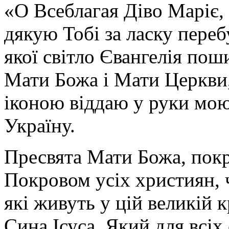
«О Всеблагая Діво Маріє,
дякую Тобі за ласку перебу
якої світло Євангелія поши
Мати Божа і Мати Церкви
іконою віддаю у руки мою
Україну.
Пресвята Мати Божа, пок
Покровом усіх християн, ч
які живуть у цій великій к
Сина Ісуса, Який для всі