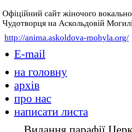
Офіційний сайт жіночого вокальн
Чудотворця на Аскольдовій Могил
http://anima.askoldova-mohyla.org/
E-mail
на головну
архів
про нас
написати листа
Видання парафії Цер