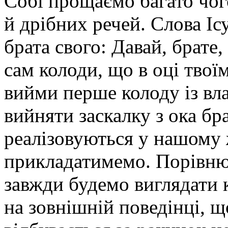
Собі прощаємо багато чо
й дрібних речей. Слова Іс
брата свого: Давай, брате,
сам колоди, що в оці твої
вийми перше колоду із вла
вийняти заскалку з ока бра
реалізовуються у нашому ж
прикладатимемо. Порівню
завжди будемо виглядати
на зовнішній поведінці, щ