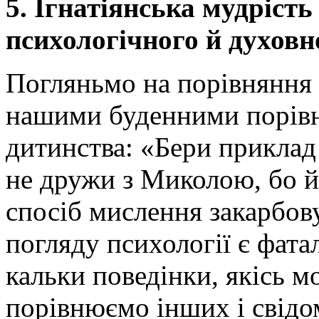
5. Ігнатіянська мудріст
психологічного й духовн
Погляньмо на порівняння св
нашими буденними порівня
дитинства: «Бери приклад з
не дружи з Миколою, бо й
спосіб мислення закарбову
погляду психології є фат
кальки поведінки, якісь мо
порівнюємо інших і свідо