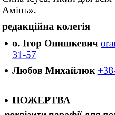
Амінь».
редакційна колегія
о. Ігор Онишкевич
ora
31-57
Любов Михайлюк
+38
ПОЖЕРТВА
реквізити парафії для п