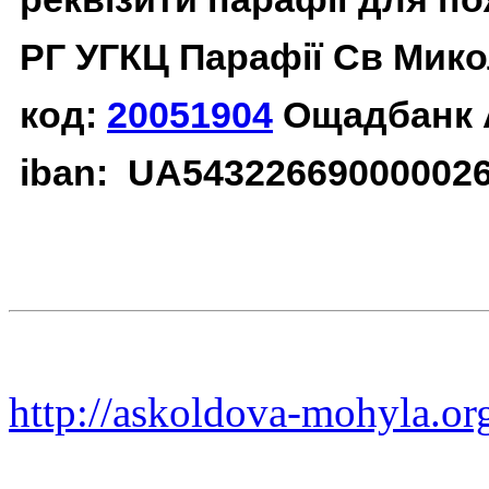
РГ УГКЦ Парафії Св Мико
код:
20051904
Ощадбанк 
iban: UA54322669000002
http://askoldova-mohyla.or