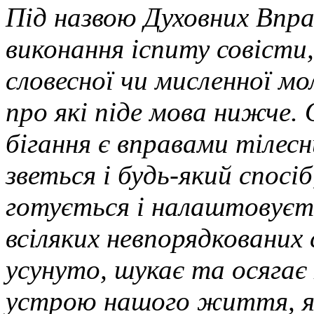
Під назвою Духовних Впра
виконання іспиту совісти
словесної чи мисленної мо
про які піде мова нижче. О
бігання є вправами тілес
зветься і будь-який спосі
готується і налаштовуєть
всіляких невпорядкованих 
усунуто, шукає та осяга
устрою нашого життя, як