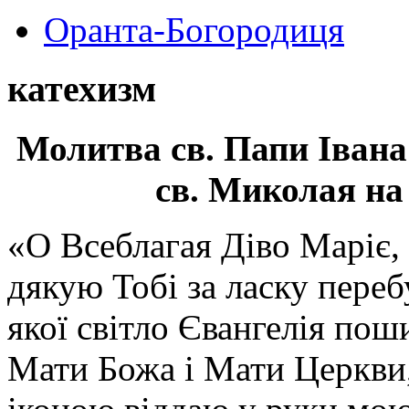
Оранта-Богородиця
катехизм
Молитва св.
Папи Івана
св. Миколая на
«О Всеблагая Діво Маріє,
дякую Тобі за ласку перебу
якої світло Євангелія поши
Мати Божа і Мати Церкви