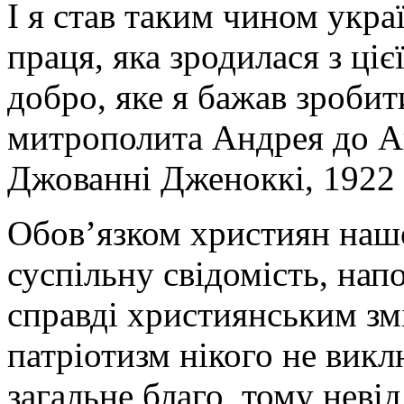
І я став таким чином укра
праця, яка зродилася з ціє
добро, яке я бажав зробит
митрополита Андрея до Ап
Джованні Дженоккі, 1922 
Обов’язком християн нашо
суспільну свідомість, на
справді християнським зм
патріотизм нікого не викл
загальне благо, тому невід