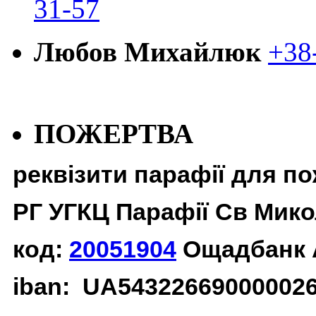
31-57
Любов Михайлюк
+38
ПОЖЕРТВА
реквізити парафії для п
РГ УГКЦ Парафії Св Мико
код:
20051904
Ощадбанк 
iban: UA54322669000002