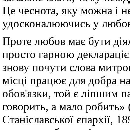
Це чеснота, яку можна і н
удосконалюючись у любов
Проте любов має бути дія
просто гарною деклараціє
знову почути слова митро
місці працює для добра н
обов'язки, той є ліпшим па
говорить, а мало робить»
Станіславської єпархії, 189