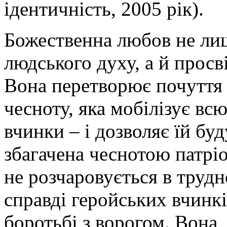
ідентичність, 2005 рік).
Божественна любов не лиш
людського духу, а й просв
Вона перетворює почуття 
чесноту, яка мобілізує вс
вчинки – і дозволяє їй буд
збагачена чеснотою патріо
не розчаровується в трудн
справді геройських вчинкі
боротьбі з ворогом. Вона,