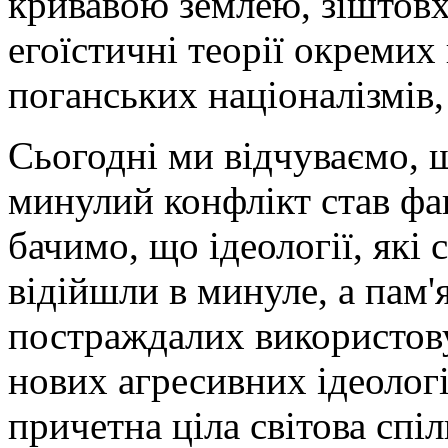
кривавою землею, зіштовхн
егоїстичні теорії окремих
поганських націоналізмів,
Сьогодні ми відчуваємо, щ
минулий конфлікт став ф
бачимо, що ідеології, які
відійшли в минуле, а пам'
постраждалих використов
нових агресивних ідеологі
причетна ціла світова спі