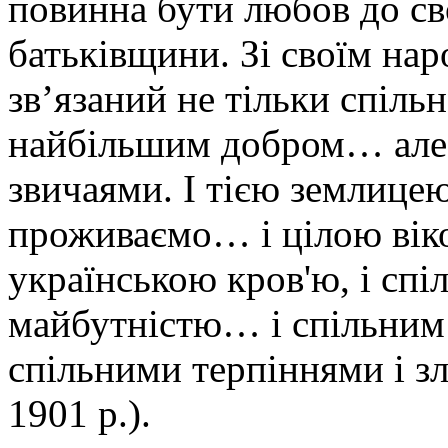
повинна бути любов до св
батьківщини. Зі своїм на
зв’язаний не тільки спіль
найбільшим добром… але 
звичаями. І тією землицею
проживаємо… і цілою вік
українською кров'ю, і спі
майбутністю… і спільним 
спільними терпіннями і з
1901 р.).