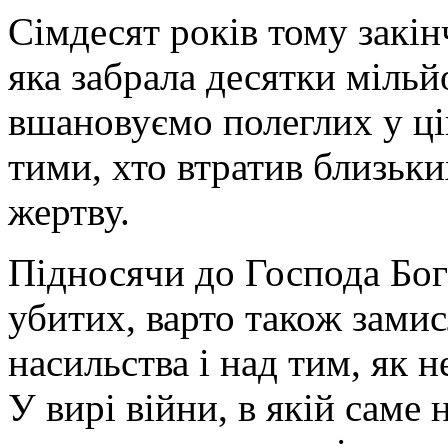
Сімдесят років тому закін
яка забрала десятки міль
вшановуємо полеглих у цій
тими, хто втратив близьки
жертву.
Підносячи до Господа Бог
убитих, варто також зами
насильства і над тим, як 
У вирі війни, в якій саме