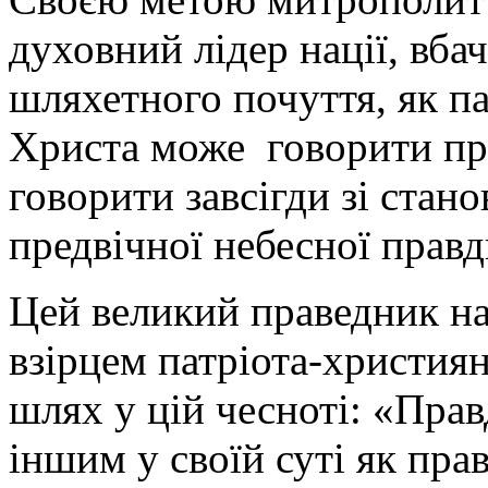
духовний лідер нації, вба
шляхетного почуття, як па
Христа може говорити про
говорити завсігди зі стан
предвічної небесної правд
Цей великий праведник н
взірцем патріота-християн
шлях у цій чесноті: «Пра
іншим у своїй суті як пр