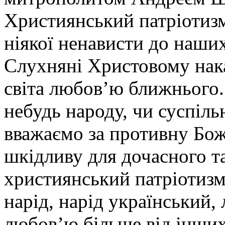
Християнський патріотизм
ніякої ненависти до наших
Слухняні Христовому нака
світа любов’ю ближнього.
небудь народу, чи суспіль
вважаємо за противну Бож
шкідливу для дочасного т
християнський патріотизм
нарід, нарід український
любов’ю більше від інших 