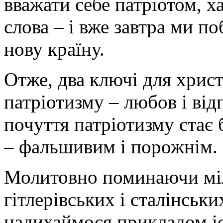
вважати себе патріотом, х
слова – і вже завтра ми по
нову країну.
Отже, два ключі для хрис
патріотизму – любов і від
почуття патріотизму стає 
– фальшивим і порожнім.
Молитовно поминаючи мі
гітлерівських і сталінськ
надихаймося прикладом іс