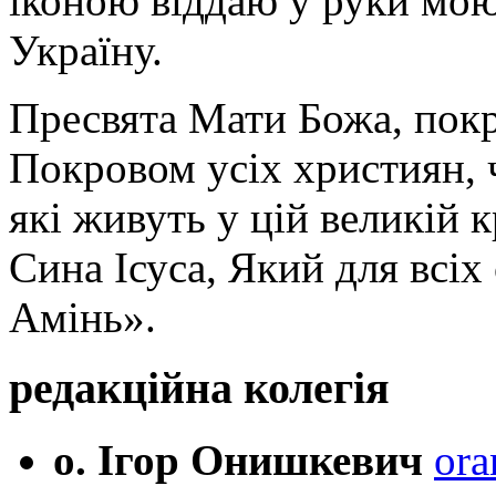
іконою віддаю у руки мою
Україну.
Пресвята Мати Божа, пок
Покровом усіх християн, ч
які живуть у цій великій к
Сина Ісуса, Який для всі
Амінь».
редакційна колегія
о. Ігор Онишкевич
ora