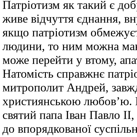
Патріотизм як такий є до
живе відчуття єднання, в
якщо патріотизм обмежує
людини, то ним можна ман
може перейти у втому, апа
Натомість справжнє патрі
митрополит Андрей, завж
християнською любов’ю. Ц
святий папа Іван Павло ІІ
до впорядкованої суспільн