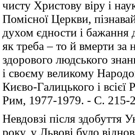
чисту Христову віру і нау
Помісної Церкви, пізнава
духом єдности і бажання д
як треба – то й вмерти за 
здорового людського знан
і своєму великому Народо
Києво-Галицького і всієї Ру
Рим, 1977-1979. - С. 215-2
Невдовзі після здобуття 
року, у Львові було відно