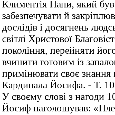
Климентія Папи, який бу
забезпечувати й закріплюв
дослідів і досягнень людс
світлі Христової Благові
покоління, перейняти йог
вчинити готовим із запало
примінювати своє знання в
Кардинала Йосифа. - Т. 10-
У своєму слові з нагоди 1
Йосиф наголошував: «Плек