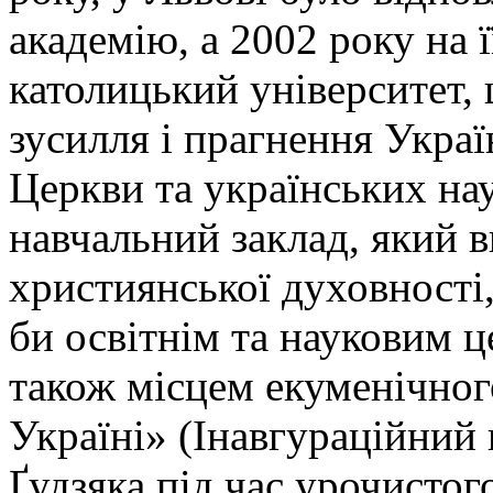
академію, а 2002 року на 
католицький університет, 
зусилля і прагнення Украї
Церкви та українських на
навчальний заклад, який в
християнської духовності, 
би освітнім та науковим ц
також місцем екуменічног
Україні» (Інавгураційний
Ґудзяка під час урочистог