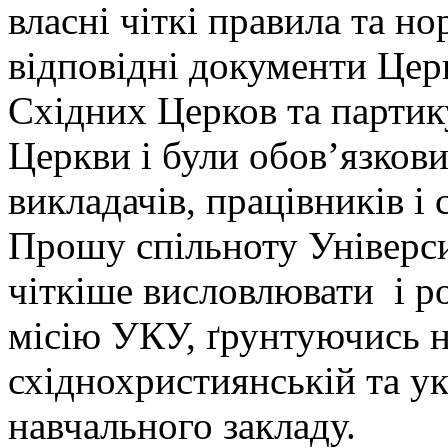
власні чіткі правила та но
відповідні документи Цер
Східних Церков та партик
Церкви і були обов’язков
викладачів, працівників і с
Прошу спільноту Універси
чіткіше висловлювати і р
місію УКУ, ґрунтуючись н
східнохристиянській та ук
навчального закладу.