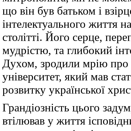
що він був батьком і взір
інтелектуального життя н
столітті. Його серце, пе
мудрістю, та глибокий ін
Духом, зродили мрію про
університет, який мав ста
розвитку української христ
Грандіозність цього задум
втілював у життя ісповід