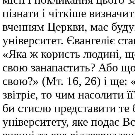
пізнати і чіткіше визначити
вченням Церкви, має буду
університет. Євангеліє ст
«Яка ж користь людині, що
свою занапастить? Або що
свою?» (Мт. 16, 26) і ще: 
звітріє, то чим насолити її
би стисло представити те
університету, яке подає В