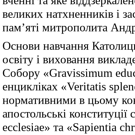
вченні та яке віддзеркале
великих натхненників і за
пам’яті митрополита Андр
Основи навчання Католиц
освіту і виховання виклад
Собору «Gravissimum еduc
енцикліках «Veritatis splen
нормативними в цьому кон
апостольські конституції с
ecclesiae» та «Sapientia с