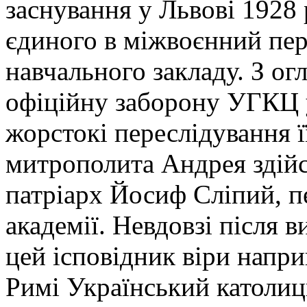
заснування у Львові 1928 
єдиного в міжвоєнний пер
навчального закладу. З огл
офіційну заборону УГКЦ 
жорстокі переслідування ї
митрополита Андрея здій
патріарх Йосиф Сліпий, п
академії. Невдовзі після в
цей ісповідник віри напри
Римі Український католиц