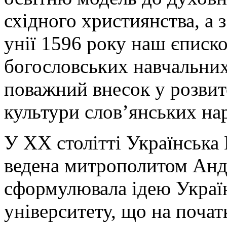
східного християнства, а
унії 1596 року наш єписк
богословських навчальних 
поважний внесок у розвит
культури слов’янських нар
У ХХ столітті Українська
ведена митрополитом Ан
сформулювала ідею Україн
університету, що на почат