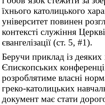
і обов’язок стежити за з
їхнього католицького харак
університет повинен розгл
контексті служіння Церкві
євангелізації (ст. 5, #1).
Беручи приклад із деяких
Єпископських конференці
розроблятиме власні норм
греко-католицьких навчаль
документ має стати дорого