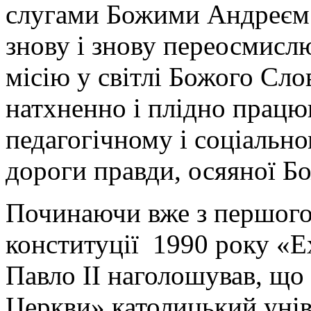
слугами Божими Андреєм
знову і знову переосмисл
місію у світлі Божого Сло
натхненно і плідно працю
педагогічному і соціально
дороги правди, осяяної Б
Починаючи вже з першого 
конституції 1990 року «Ex 
Павло II наголошував, що
Церкви» католицький унів