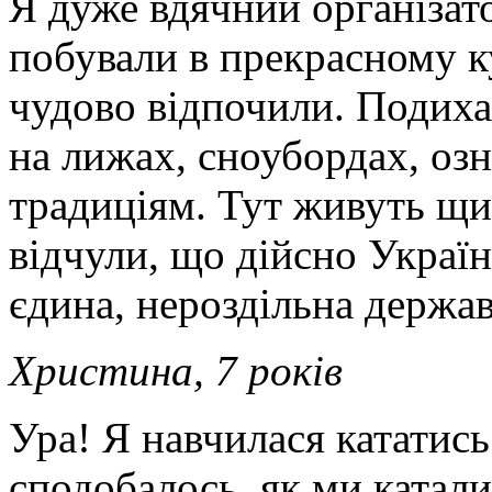
Я дуже вдячний організато
побували в прекрасному к
чудово відпочили. Подиха
на лижах, сноубордах, оз
традиціям. Тут живуть щи
відчули, що дійсно Україн
єдина, нероздільна держав
Христина, 7 років
Ура! Я навчилася кататис
сподобалось, як ми катали