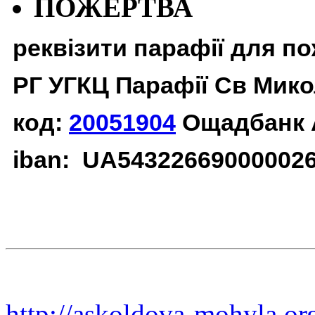
ПОЖЕРТВА
реквізити парафії для п
РГ УГКЦ Парафії Св Мико
код:
20051904
Ощадбанк 
iban: UA54322669000002
http://askoldova-mohyla.or