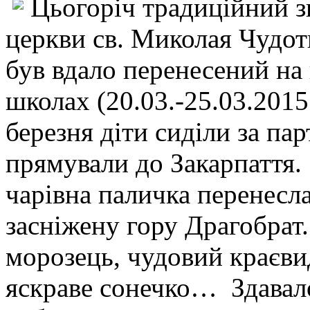
Цьогоріч традиційний 
церкви св. Миколая Чудот
був вдало перенесений на
школах (20.03.-25.03.201
березня діти сиділи за пар
прямували до Закарпаття.
чарівна паличка перенесла
засніжену гору Драгобрат.
морозець, чудовий краєви
яскраве сонечко… Здавало