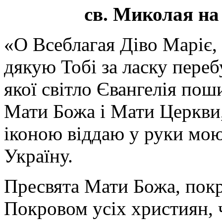
св. Миколая на
«О Всеблагая Діво Маріє,
дякую Тобі за ласку перебу
якої світло Євангелія поши
Мати Божа і Мати Церкви
іконою віддаю у руки мою
Україну.
Пресвята Мати Божа, пок
Покровом усіх християн, ч