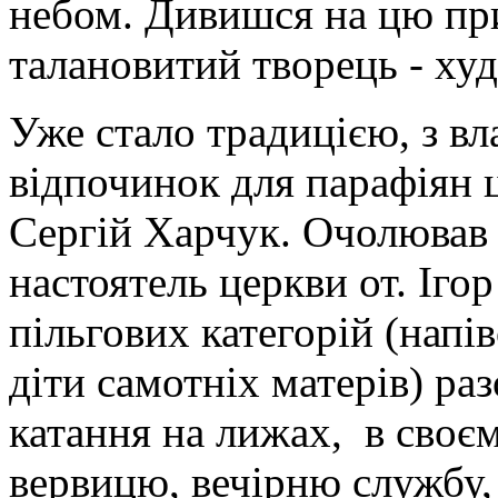
небом. Дивишся на цю пр
талановитий творець - ху
Уже стало традицією, з вл
відпочинок для парафіян 
Сергій Харчук. Очолював н
настоятель церкви от. Іго
пільгових категорій (напі
діти самотніх матерів) ра
катання на лижах, в своє
вервицю, вечірню службу,