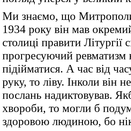
Ми знаємо, що Митрополит
1934 року він мав окремий
столиці правити Літургії 
прогресуючий ревматизм н
підійматися. А час від ча
руку, то ліву. Інколи він н
послань надиктовував. Як
хвороби, то могли б поду
здоровою людиною, бо нік