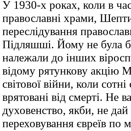
У 1930-х роках, коли в ча
православні храми, Шепт
переслідування православ
Підляшші. Йому не була б
належали до інших віросп
відому рятункову акцію М
світової війни, коли сотн
врятовані від смерті. Не 
духовенство, якби, не дай
переховування євреїв по 