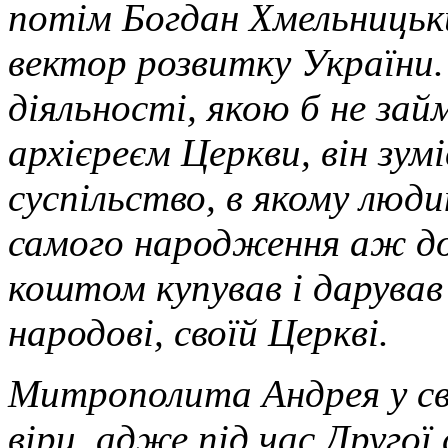
потім Богдан Хмельницьки
вектор розвитку України.
діяльності, якою б не за
архієреєм Церкви, він зу
суспільство, в якому люд
самого народження аж д
коштом купував і дарував
народові, своїй Церкві.
Митрополита Андрея у св
віри, адже під час Другої 