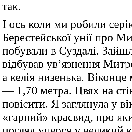
так.
І ось коли ми робили сері
Берестейської унії про М
побували в Суздалі. Зайшл
відбував ув’язнення Митро
а келія низенька. Віконце
— 1,70 метра. Цвях на сті
повісити. Я заглянула у в
«гарний» краєвид, про як
погляд уперся у великий 