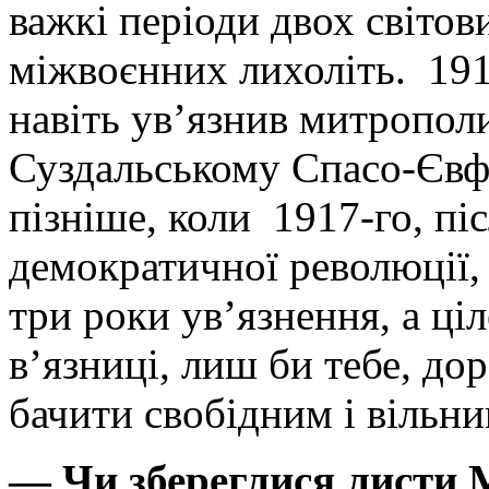
важкі періоди двох світов
міжвоєнних лихоліть. 191
навіть ув’язнив митропол
Суздальському Спасо-Євф
пізніше, коли 1917-го, п
демократичної революції, 
три роки ув’язнення, а ці
в’язниці, лиш би тебе, до
бачити свобідним і вільни
— Чи збереглися листи 