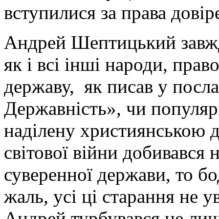
вступилися за права довір
Андрей Шептицький завжд
як і всі інші народи, пра
державу, як писав у посл
Державність», чи популяр
наділену християнською 
світової війни добивався 
суверенної держави, то бо
жаль, усі ці старання не 
Андрей турбувався не лиш