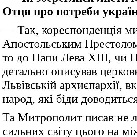
Отця про потреби украї
— Так, кореспонденція ми
Апостольським Престолом 
то до Папи Лева ХІІІ, чи 
детально описував церков
Львівській архиєпархії, в
народ, які біди доводитьс
Та Митрополит писав не л
сильних світу цього на м