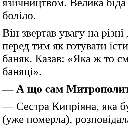
язичництвом. Велика біда
боліло.
Він звертав увагу на різні
перед тим як готувати їст
баняк. Казав: «Яка ж то с
баняці».
— А що сам Митрополит
— Сестра Кипріяна, яка 
(уже померла), розповідал