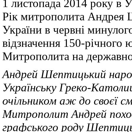
1 листопада 2014 року в 
Рік митрополита Андрея 
України в червні минулог
відзначення 150-річного 
Митрополита на державно
Андрей Шептицький народ
Українську Греко-Католиць
очільником аж до своєї с
Митрополит Андрей поход
графського роду Шептиць