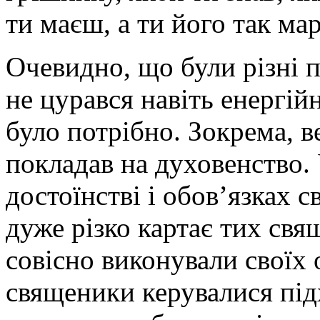
ти маєш, а ти його так ма
Очевидно, що були різні 
не цурався навіть енергійн
було потрібно. Зокрема, в
покладав на духовенство.
достоїнстві і обов’язках
дуже різко картає тих свя
совісно виконували своїх 
священики керувалися підх