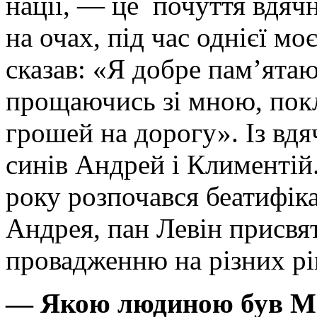
нації, — це почуття вдячн
на очах, під час однієї мо
сказав: «Я добре пам’ятаю
прощаючись зі мною, покл
грошей на дорогу». Із вдя
синів Андрей і Климентій. 
року розпочався беатифік
Андрея, пан Левін присвя
провадженню на різних рі
— Якою людиною був Ми