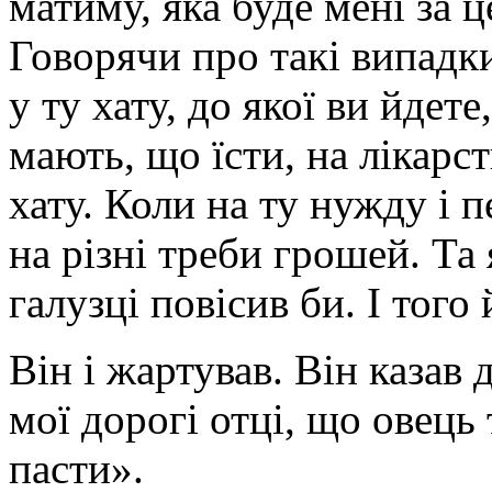
матиму, яка буде мені за 
Говорячи про такі випадк
у ту хату, до якої ви йдет
мають, що їсти, на лікарс
хату. Коли на ту нужду і п
на різні треби грошей. Та
галузці повісив би. І того
Він і жартував. Він казав
мої дорогі отці, що овець 
пасти».