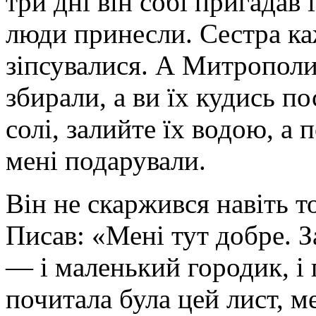
три дні він собі пригадав 
люди принесли. Сестра каж
зіпсувалися. А Митрополит
збирали, а ви їх кудись по
солі, залийте їх водою, а 
мені подарували.
Він не скаржився навіть то
Писав: «Мені тут добре. З
— і маленький городик, і 
почитала була цей лист, м