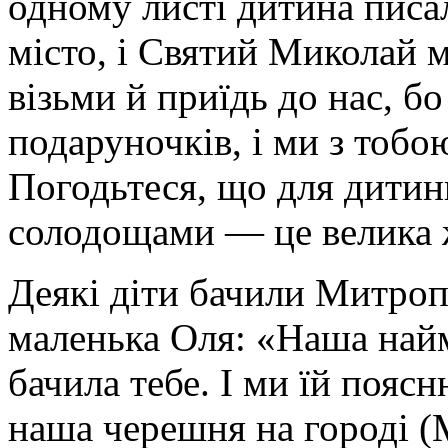
одному листі дитина писал
місто, і Святий Миколай 
візьми й приїдь до нас, б
подаруночків, і ми з тобо
Погодьтеся, що для дитин
солодощами — це велика 
Деякі діти бачили Митроп
маленька Оля: «Наша най
бачила тебе. І ми їй пояс
наша черешня на городі (