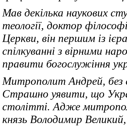
Мав декілька наукових ст
теології, доктор філософі
Церкви, він першим із ієр
спілкуванні з вірними на
правити богослужіння ук
Митрополит Андрей, без с
Страшно уявити, що Украї
столітті. Адже митропол
князь Володимир Великий,