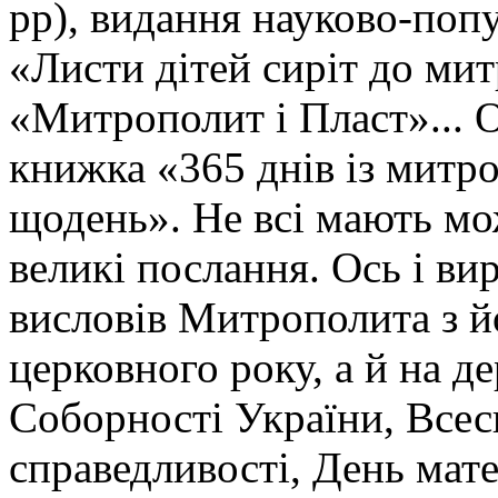
рр), видання науково-поп
«Листи дітей сиріт до ми
«Митрополит і Пласт»... 
книжка «365 днів із митр
щодень». Не всі мають мо
великі послання. Ось і ви
висловів Митрополита з йо
церковного року, а й на д
Соборності України, Всесв
справедливості, День мат