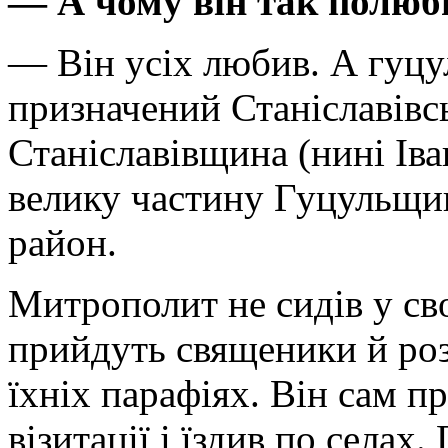
— А чому він так полюб
— Він усіх любив. А гуцу
призначений Станіславівс
Станіславівщина (нині Ів
велику частину Гуцульщи
район.
Митрополит не сидів у сво
прийдуть священики й роз
їхніх парафіях. Він сам п
візитації і їздив по селах