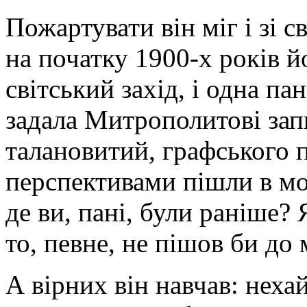
Пожартувати він міг і зі 
на початку 1900-х років й
світський захід, і одна па
задала Митрополитові зап
талановитий, графського 
перспективами пішли в мон
де ви, пані, були раніше? 
то, певне, не пішов би до
А вірних він навчав: нехай