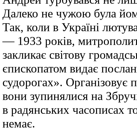
Далеко не чужою була йому
Так, коли в Україні люту
— 1933 років, митрополи
закликає світову громадсь
єпископатом видає послан
судорогах». Організовує п
вони зупинялися на Збручі
в радянських часописах то
немає.