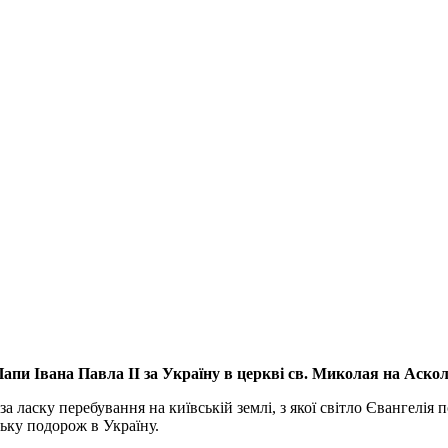
апи Івана Павла ІІ за Україну
в церкві св. Миколая на Аско
а ласку перебування на київській землі, з якої світло Євангелія 
ьку подорож в Україну.