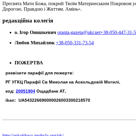
Пресвята Мати Божа, покрий Твоїм Материнським Покровом усіх х
Дорогою, Правдою і Життям. Амінь».
редакційна колегія
о. Ігор Онишкевич
oranta-gazeta@ukr.net
+38-050-447-31-
Любов Михайлюк
+38-050-331-73-54
ПОЖЕРТВА
реквізити парафії для пожертв:
РГ УГКЦ Парафії Св Миколая на Аскольдовій Могилі,
код:
20051904
Ощадбанк АТ,
iban: UA543226690000026003300218570
http://askoldova-mohyla.org/uk/