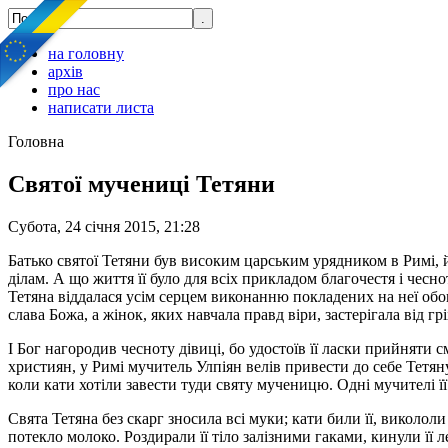
на головну
архів
про нас
написати листа
Головна
Святої мучениці Тетяни
Субота, 24 січня 2015, 21:28
Батько святої Тетяни був високим царським урядником в Римі, 
ділам. А що життя її було для всіх прикладом благочестя і чесн
Тетяна віддалася усім серцем виконанню покладених на неї обов’я
слава Божа, а жінок, яких навчала правд віри, застерігала від гр
І Бог нагородив чесноту дівиці, бо удостоїв її ласки прийняти
християн, у Римі мучитель Улпіян велів привести до себе Тетяну.
коли кати хотіли завести туди святу мученицю. Одні мучителі її
Свята Тетяна без скарг зносила всі муки; кати били її, викололи 
потекло молоко. Роздирали її тіло залізними гаками, кинули її ле