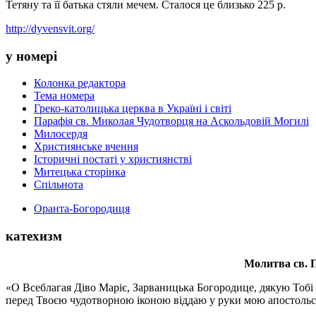
Тетяну та її батька стяли мечем. Сталося це близько 225 р.
http://dyvensvit.org/
у номері
Колонка редактора
Тема номера
Греко-католицька церква в Україні і світі
Парафія св. Миколая Чудотворця на Аскольдовій Могилі
Милосердя
Християнське вчення
Історичні постаті у християнстві
Митецька сторінка
Спільнота
Оранта-Богородиця
катехизм
Молитва св.
П
«О Всеблагая Діво Маріє, Зарваницька Богородице, дякую Тобі з
перед Твоєю чудотворною іконою віддаю у руки мою апостольс