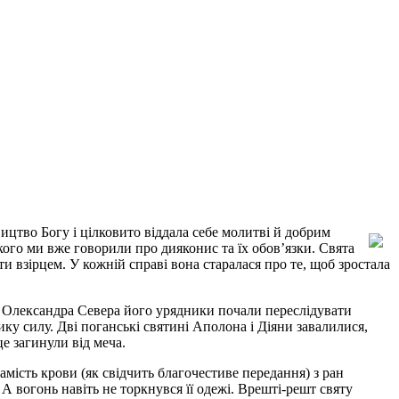
цтво Богу і цілковито віддала себе молитві й добрим
ького ми вже говорили про дияконис та їх обов’язки. Свята
ти взірцем. У кожній справі вона старалася про те, щоб зростала
ора Олександра Севера його урядники почали переслідувати
лику силу. Дві поганські святині Аполона і Діяни завалилися,
це загинули від меча.
 замість крови (як свідчить благочестиве передання) з ран
. А вогонь навіть не торкнувся її одежі. Врешті-решт святу