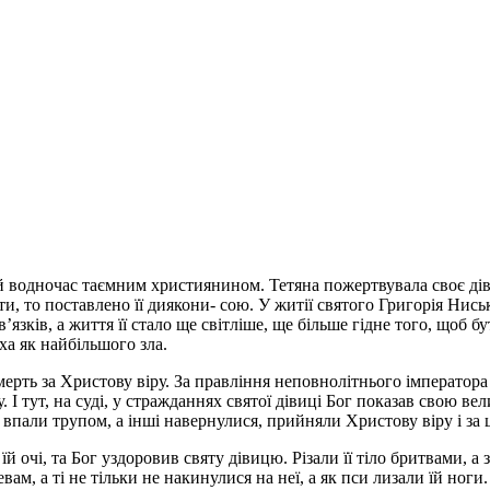
й водночас таємним християнином. Тетяна пожертвувала своє діви
оти, то поставлено її диякони- сою. У житії святого Григорія Нис
зків, а життя її стало ще світліше, ще більше гідне того, щоб бу
іха як найбільшого зла.
 смерть за Христову віру. За правління неповнолітнього імперат
 І тут, на суді, у стражданнях святої дівиці Бог показав свою ве
 впали трупом, а інші навернулися, прийняли Христову віру і за 
їй очі, та Бог уздоровив святу дівицю. Різали її тіло бритвами, а
вам, а ті не тільки не накинулися на неї, а як пси лизали їй ноги