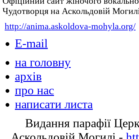
Офіційний сайт жіночого вокальн
Чудотворця на Аскольдовій Могил
http://anima.askoldova-mohyla.org/
E-mail
на головну
архів
про нас
написати листа
Видання парафії Цер
Аскольдовій Могилі -
ht