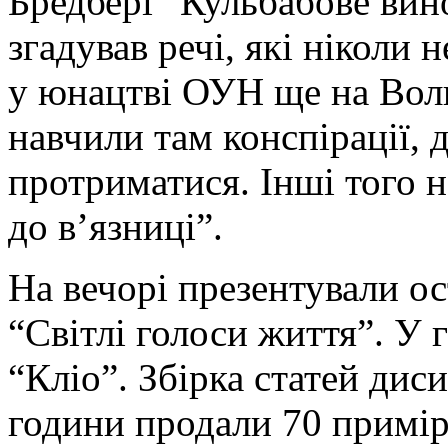
Бредбері “Кульбабове вино
згадував речі, які ніколи 
у юнацтві ОУН ще на Воли
навчили там конспірації, 
протриматися. Інші того 
до в’язниці”.
На вечорі презентували 
“Світлі голоси життя”. У 
“Кліо”. Збірка статей дис
години продали 70 примір