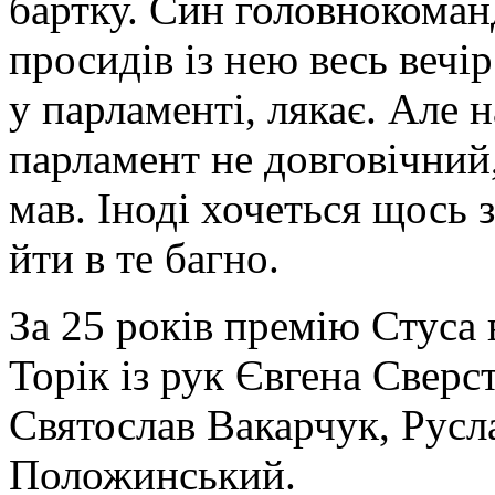
бартку. Син головнокома
просидів із нею весь вечі
у парламенті, лякає. Але 
парламент не довговічний,
мав. Іноді хочеться щось
йти в те багно.
За 25 років премію Стуса 
Торік із рук Євгена Сверс
Святослав Вакарчук, Рус
Положинський.