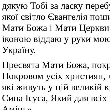
дякую Тобі за ласку перебу
якої світло Євангелія поши
Мати Божа і Мати Церкви
іконою віддаю у руки мою
Україну.
Пресвята Мати Божа, пок
Покровом усіх християн, ч
які живуть у цій великій к
Сина Ісуса, Який для всі
Амінь».