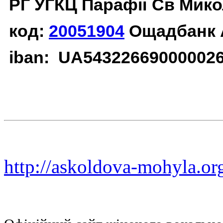
РГ УГКЦ Парафії Св Мико
код:
20051904
Ощадбанк 
iban: UA54322669000002
http://askoldova-mohyla.or