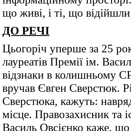
що живі, і ті, що відійшли
ДО РЕЧІ
Цьогоріч уперше за 25 ро
лауреатів Премії ім. Васи
відзнаки в колишньому СР
вручав Євген Сверстюк. Рі
Сверстюка, кажуть: навря
місце. Правозахисник та 
Василь Овсієнко каже, що 