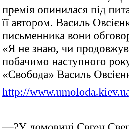
премія опинилася під пит
її автором. Василь Овсієн
письменника вони обгово
«Я не знаю, чи продовжув
побачимо наступного рок
«Свобода» Василь Овсієн
http://www.umoloda.kiev.u
—?У домовині Євген Свер