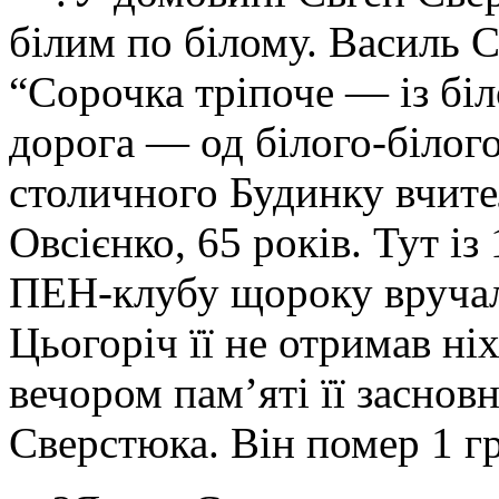
білим по білому. Василь С
“Сорочка тріпоче — із бі
дорога — од білого-білог
столичного Будинку вчите
Овсієнко, 65 років. Тут і
ПЕН-клубу щороку вручал
Цьогоріч її не отримав н
вечором пам’яті її заснов
Сверстюка. Він помер 1 гр