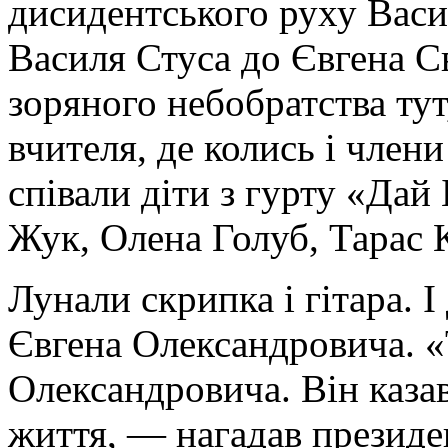
дисидентського руху Васи
Василя Стуса до Євгена С
зоряного небобратства тут,
вчителя, де колись і член
співали діти з гурту «Дай
Жук, Олена Голуб, Тарас 
Лунали скрипка і гітара. І
Євгена Олександровича. «
Олександровича. Він казав
життя, — нагадав президе