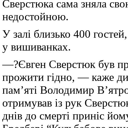
Сверстюка сама зняла сво
недостойною.
У залі близько 400 гостей
у вишиванках.
—?Євген Сверстюк був пр
прожити гідно, — каже ди
пам’яті Володимир В’ятро
отримував із рук Сверстю
днів до смерті приніс йо