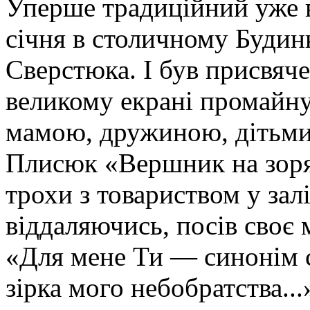
Уперше традиційний уже в
січня в столичному Будинк
Сверстюка. І був присвяче
великому екрані промайну
мамою, дружиною, дітьми 
Плисюк «Вершник на зоря
трохи з товариством у зал
віддаляючись, посів своє 
«Для мене Ти — синонім с
зірка мого небобратства..