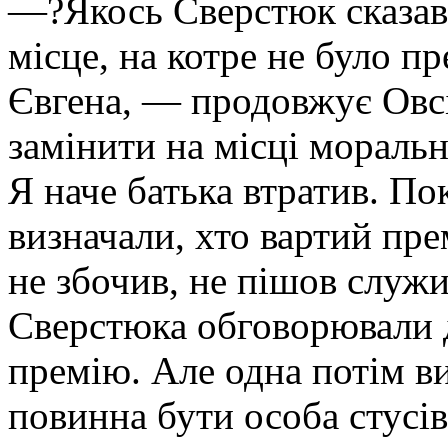
—?Якось Сверстюк сказав 
місце, на котре не було пр
Євгена, — продовжує Овс
замінити на місці морально
Я наче батька втратив. П
визначали, хто вартий прем
не збочив, не пішов служ
Сверстюка обговорювали д
премію. Але одна потім ви
повинна бути особа стусів