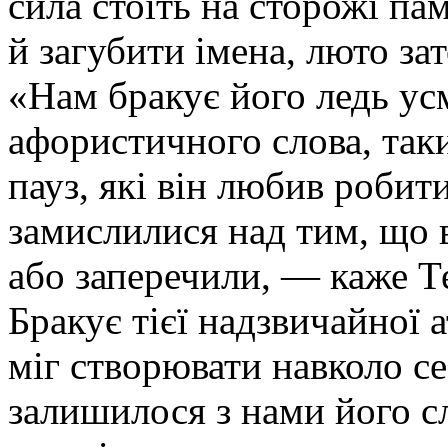
сила стоїть на сторожі пам
й загубити імена, люто за
«Нам бракує його ледь ус
афористичного слова, так
пауз, які він любив робит
замислилися над тим, що 
або заперечили, — каже Т
Бракує тієї надзвичайної 
міг створювати навколо с
залишилося з нами його с