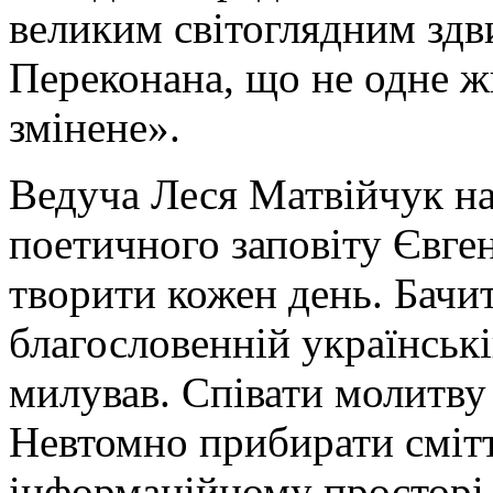
великим світоглядним здв
Переконана, що не одне ж
змінене».
Ведуча Леся Матвійчук на
поетичного заповіту Євге
творити кожен день. Бачит
благословенній українські
милував. Співати молитву 
Невтомно прибирати сміття
інформаційному просторі. 