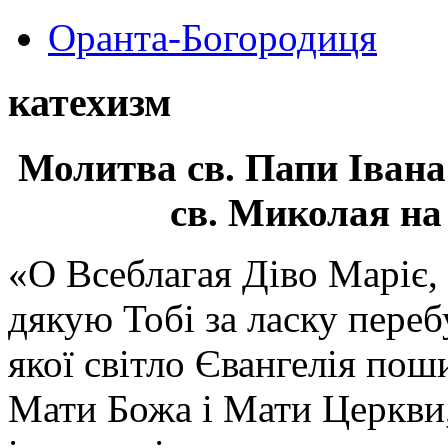
Оранта-Богородиця
катехизм
Молитва св.
Папи Івана
св. Миколая на
«О Всеблагая Діво Маріє,
дякую Тобі за ласку перебу
якої світло Євангелія поши
Мати Божа і Мати Церкви