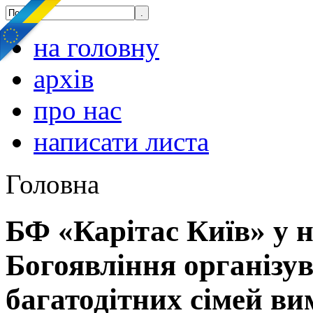
на головну
архів
про нас
написати листа
Головна
БФ «Карітас Київ» у н
Богоявління організу
багатодітних сімей в