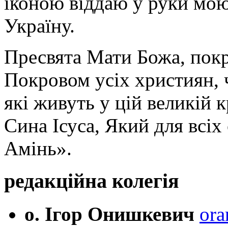
іконою віддаю у руки мою
Україну.
Пресвята Мати Божа, пок
Покровом усіх християн, ч
які живуть у цій великій к
Сина Ісуса, Який для всі
Амінь».
редакційна колегія
о. Ігор Онишкевич
ora