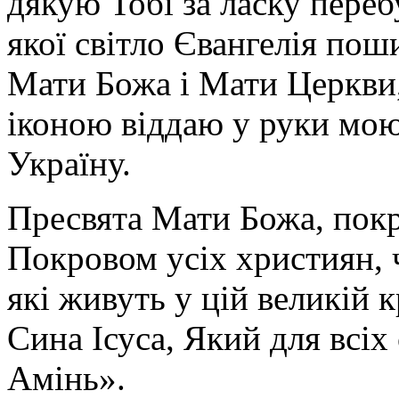
дякую Тобі за ласку перебу
якої світло Євангелія поши
Мати Божа і Мати Церкви
іконою віддаю у руки мою
Україну.
Пресвята Мати Божа, пок
Покровом усіх християн, ч
які живуть у цій великій к
Сина Ісуса, Який для всі
Амінь».