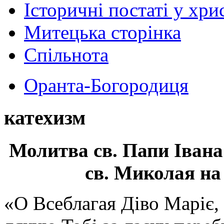
Історичні постаті у хри
Митецька сторінка
Спільнота
Оранта-Богородиця
катехизм
Молитва св.
Папи Івана
св. Миколая на
«О Всеблагая Діво Маріє,