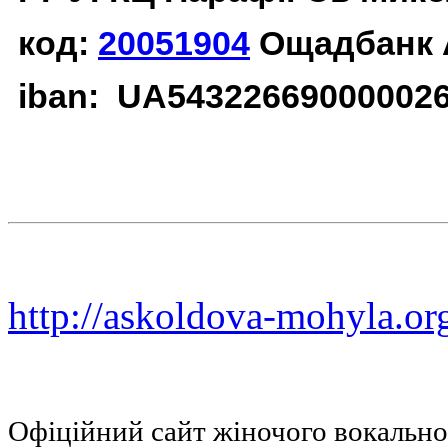
код:
20051904
Ощадбанк 
iban: UA54322669000002
http://askoldova-mohyla.or
Офіційний сайт жіночого вокальн