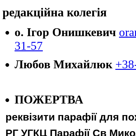
редакційна колегія
о. Ігор Онишкевич
ora
31-57
Любов Михайлюк
+38
ПОЖЕРТВА
реквізити парафії для п
РГ УГКЦ Парафії Св Мико