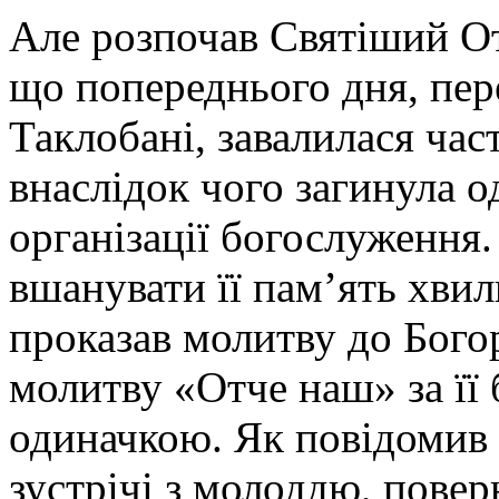
Але розпочав Святіший От
що попереднього дня, пер
Таклобані, завалилася час
внаслідок чого загинула о
організації богослуження.
вшанувати її пам’ять хви
проказав молитву до Богор
молитву «Отче наш» за її 
одиначкою. Як повідомив 
зустрічі з молоддю, пове