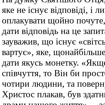
яке не існує відповіді, і 
оплакувати щойно почуте,
дати відповідь на це запи
зауважив, що існує «світсь
вартує», яке, щонайбільше
дати якусь монетку. «Якщ
співчуття, то Він би прос
чотири людини, та поверн
Христос плакав, був здатн
драми нашого життя», – з