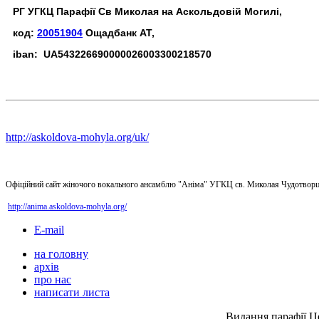
РГ УГКЦ Парафії Св Миколая на Аскольдовій Могилі,
код:
20051904
Ощадбанк АТ,
iban: UA543226690000026003300218570
http://askoldova-mohyla.org/uk/
Офіційний сайт жіночого вокального ансамблю "Аніма" УГКЦ св. Миколая Чудотворц
http://anima.askoldova-mohyla.org/
E-mail
на головну
архів
про нас
написати листа
Видання парафії Ц