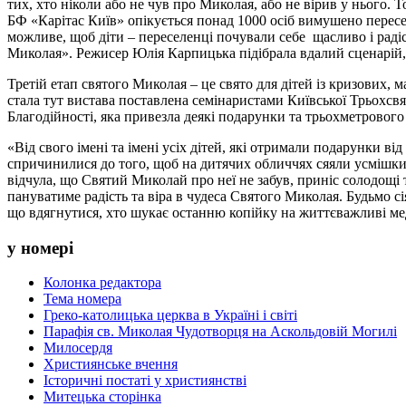
тих, хто ніколи або не чув про Миколая, або не вірив у нього. Т
БФ «Карітас Київ» опікується понад 1000 осіб вимушено переселе
можливе, щоб діти – переселенці почували себе щасливо і раді
Миколая». Режисер Юлія Карпицька підібрала вдалий сценарій, 
Третій етап святого Миколая – це свято для дітей із кризових, 
стала тут вистава поставлена семінаристами Київської Трьохсвяти
Благодійності, яка привезла деякі подарунки та трьохметрового
«Від свого імені та імені усіх дітей, які отримали подарунки 
спричинилися до того, щоб на дитячих обличчях сяяли усмішки 
відчула, що Святий Миколай про неї не забув, приніс солодощі т
пануватиме радість та віра в чудеса Святого Миколая. Будьмо с
що вдягнутися, хто шукає останню копійку на життєважливі ме
у номері
Колонка редактора
Тема номера
Греко-католицька церква в Україні і світі
Парафія св. Миколая Чудотворця на Аскольдовій Могилі
Милосердя
Християнське вчення
Історичні постаті у християнстві
Митецька сторінка