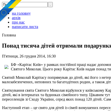
на головну
архів
про нас
написати листа
Головна
Понад тисяча дітей отримали подарунк
П'ятниця, 26 грудня 2014, 16:30
БФ «Карітас Київ» у рамках постійної праці надає допомогу
Святого Миколая. Цього року Карітас Київ надав понад тис
Святий Миколай Карітасу попрямував до дітей, які його з нетерп
малозабезпечених, неповних та багатодітних родин, а також діт
Святкування свята Святого Миколая відбулося у київському Карі
дітей, які в інтернатах та будинках сімейного типу. Цікавим 
переселенців зі Сходу України, серед яких понад 120 дітей. С
Наступний етап – це свято для дітей із сімей вимушених пересел