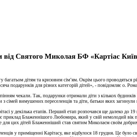
и від Святого Миколая БФ «Картіас Киї
 багатьом дітям та кризовим сім’ям. Окрім цього проводяться різн
яча подарунків для різних категорій дітей», - повідомляє о. Ро
інням чекали. Так, подарунки отримали діти з кількох будинків сі
и з сімей вимушених переселенців та діти, батьки яких загинули
тасі у декілька етапів. Перший етап розпочався ще далеко до 19
тут є приклад Блаженнішого Любомира, який у свій немолодий вік
аме для цих дітей Блаженніший став святим Миколаєм своїм добр
енців у приміщенні Карітасу, яке відбулося 18 грудня. Це було св