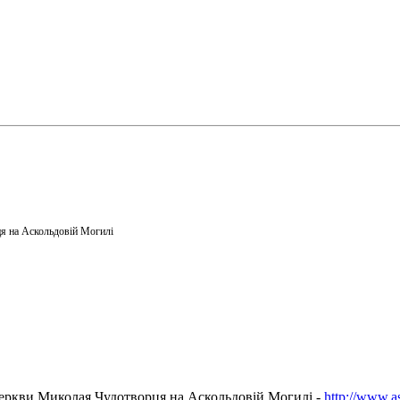
я на Аскольдовій Могилі
еркви Миколая Чудотворця на Аскольдовій Могилі -
http://www.a