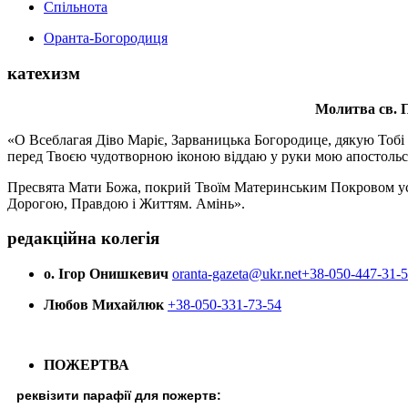
Спільнота
Оранта-Богородиця
катехизм
Молитва св.
П
«О Всеблагая Діво Маріє, Зарваницька Богородице, дякую Тобі з
перед Твоєю чудотворною іконою віддаю у руки мою апостольс
Пресвята Мати Божа, покрий Твоїм Материнським Покровом усіх х
Дорогою, Правдою і Життям. Амінь».
редакційна колегія
о. Ігор Онишкевич
oranta-gazeta@ukr.net
+38-050-447-31-
Любов Михайлюк
+38-050-331-73-54
ПОЖЕРТВА
реквізити парафії для пожертв: