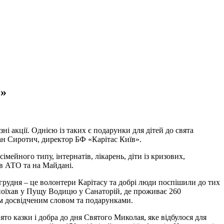
в»
і акції. Однією із таких є подарунки для дітей до свята
ман Сиротич, директор БФ «Карітас Київ».
мейного типу, інтернатів, лікарень, діти із кризових,
 в АТО та на Майдані.
 грудня – це волонтери Карітасу та добрі люди поспішили до тих
 поїхав у Пущу Водицю у Санаторій, де проживає 260
им досвідченим словом та подарунками.
ято казки і добра до дня Святого Миколая, яке відбулося для