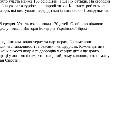
яло участь майже 150 осіб дітей, а ще і їх батьків. На сьогодні
ібна увага та турбота, і співробітники Карітасу роблять все
тори, які виступали перед дітьми із виставою «Подарунки св.
 19 грудня. Участь взяло понад 120 дітей. Особливо цікавою
долучилася і Вікторія Бондар із Української Біржі
лагодійникам, волонтерам та партнерам, бо саме вони
шли час, можливості та бажання на щедрість. Кожна дитина
ої кількості людей та добродіїв у серцях дітей ще довго
праці у допомозі тим, хто голодний, кому холодно, хто немає у
ман Сиротич.