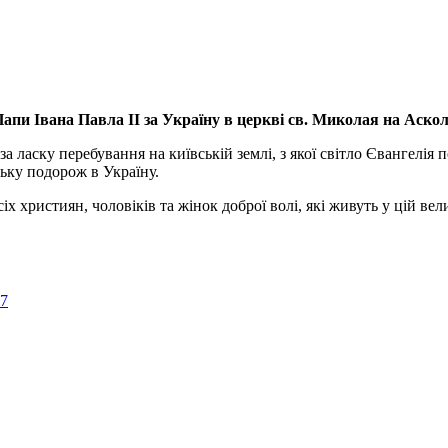
апи Івана Павла ІІ за Україну
в церкві св. Миколая на Аско
а ласку перебування на київській землі, з якої світло Євангелія 
ьку подорож в Україну.
ристиян, чоловіків та жінок доброї волі, які живуть у цій велик
57