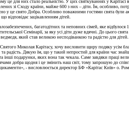
ому це для них стало реальністю. У цих святкуваннях у Карітасі вз
них зі Сходу країни, майже 600 з них – діти. Їм, особливо, потр
сно у це свято Добра. Особливо поважними гостями свята були ак
що відповідає зацікавленням дітей.
малозабезпечених, багатодітних та неповних сімей, яке відбулося
тельської Семінарії, за яку усі діти дуже вдячні. До цього свята 
 ведмедя, який став великою несподіванкою та радістю для дітей.
від Святого Миколая Карітасу, хочу висловити щиру подяку усім б
та радість. Дякую їм, що у такий непростий для країни час знай
а інші подарунки, яких вона так чекала. Саме завдяки праці велик
іячами добра щодня і це змінить наш світ, тому запрошую до спів
дикаменти», - висловлюється директор БФ «Карітас Київ» о. Ро