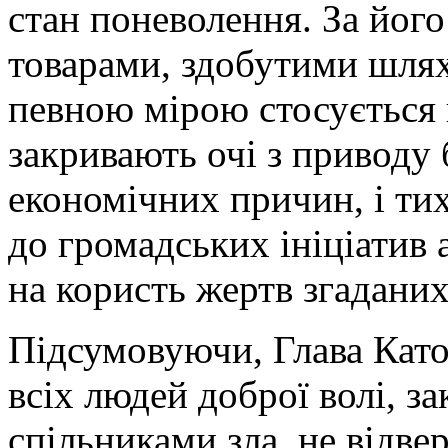
стан поневолення. За його
товарами, здобутими шля
певною мірою стосується к
закривають очі з приводу
економічних причин, і ти
до громадських ініціатив
на користь жертв згаданих
Підсумовуючи, Глава Като
всіх людей доброї волі, з
спільниками зла, не відве