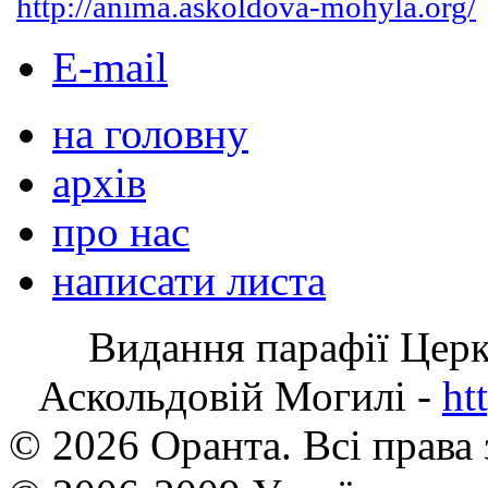
http://anima.askoldova-mohyla.org/
E-mail
на головну
архів
про нас
написати листа
Видання парафії Цер
Аскольдовій Могилі -
ht
© 2026 Оранта. Всі права