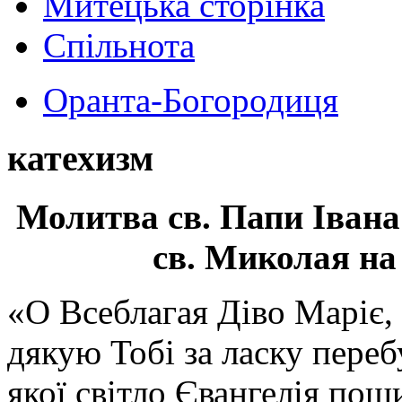
Митецька сторінка
Спільнота
Оранта-Богородиця
катехизм
Молитва св.
Папи Івана
св. Миколая на
«О Всеблагая Діво Маріє,
дякую Тобі за ласку перебу
якої світло Євангелія поши