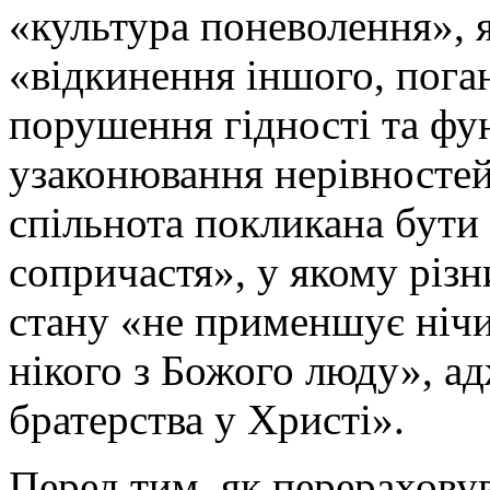
«культура поневолення», я
«відкинення іншого, пога
порушення гідності та фу
узаконювання нерівностей
спільнота покликана бути
сопричастя», у якому різ
стану «не применшує нічиє
нікого з Божого люду», ад
братерства у Христі».
Перед тим, як перерахову