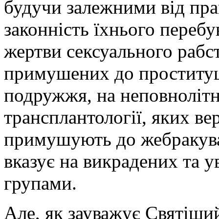
будучи залежними від пр
законність їхнього переб
жертви сексуального рабст
примушених до проституц
подружжя, на неповнолітн
трансплантології, яких ве
примушують до жебракува
вказує на викрадених та 
групами.
Але, як зауважує Святіши