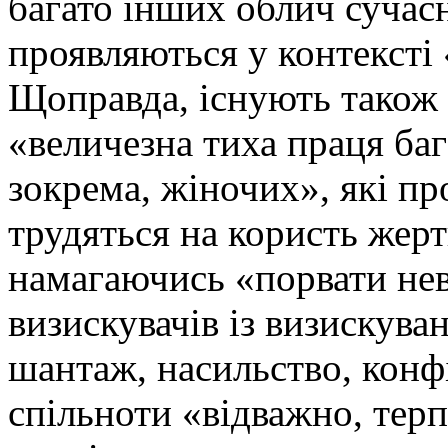
багато інших облич сучасн
проявляються у контексті 
Щоправда, існують також 
«величезна тиха праця ба
зокрема, жіночих», які пр
трудяться на користь жерт
намагаючись «порвати не
визискувачів із визискува
шантаж, насильство, конфі
спільноти «відважно, тер