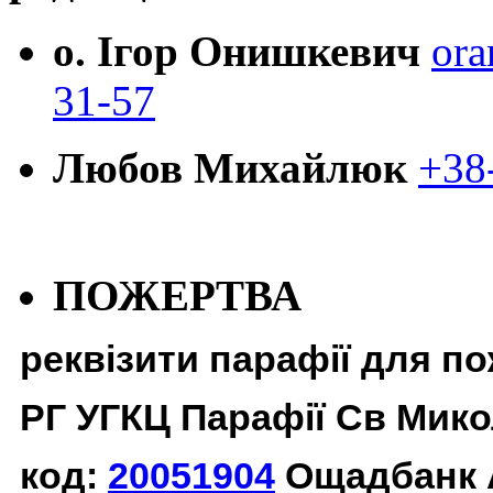
о. Ігор Онишкевич
ora
31-57
Любов Михайлюк
+38
ПОЖЕРТВА
реквізити парафії для п
РГ УГКЦ Парафії Св Мико
код:
20051904
Ощадбанк 