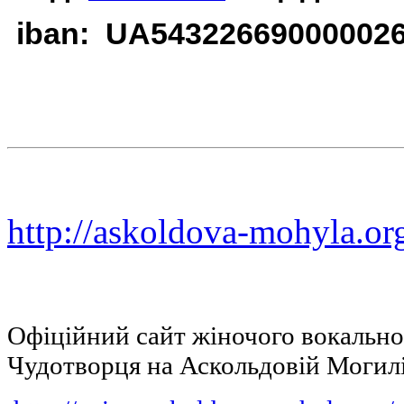
iban: UA54322669000002
http://askoldova-mohyla.or
Офіційний сайт жіночого вокальн
Чудотворця на Аскольдовій Могил