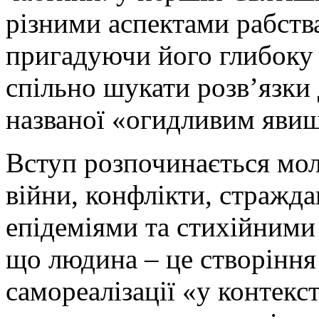
різними аспектами рабств
пригадуючи його глибоку 
спільно шукати розв’язки 
названої «огидливим яви
Вступ розпочинається мо
війни, конфлікти, стражд
епідеміями та стихійними
що людина – це створіння
самореалізації «у контекс