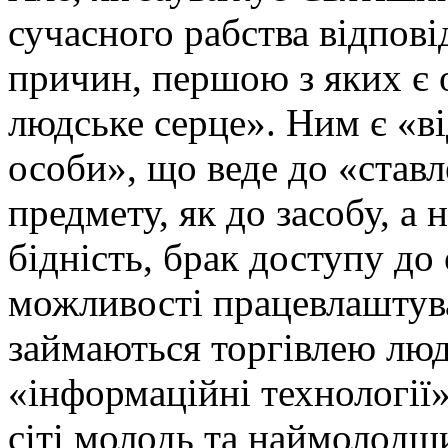
сучасного рабства відпові
причин, першою з яких є о
людське серце». Ним є «в
особи», що веде до «став
предмету, як до засобу, а
бідність, брак доступу до 
можливості працевлаштува
займаються торгівлею люд
«інформаційні технології»
сіті молодь та наймолодши