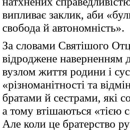
натхнених справедливістю
випливає заклик, аби «бул
свобода й автономність».
За словами Святішого Отця
відроджене наверненням 
вузлом життя родини і сус
«різноманітності та відмі
братами й сестрами, які со
а тому втішаються «тією 
Але коли це братерство ру