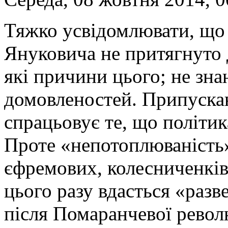
Тяжко усвідомлювати, що 
Януковича не притягнуто д
які причини цього; не зна
домовленостей. Припускаю
спрацьовує те, що політи
Проте «непотоплюваність»
єфремових, колесниченків,
цього разу вдасться «разве
після Помаранчевої револю