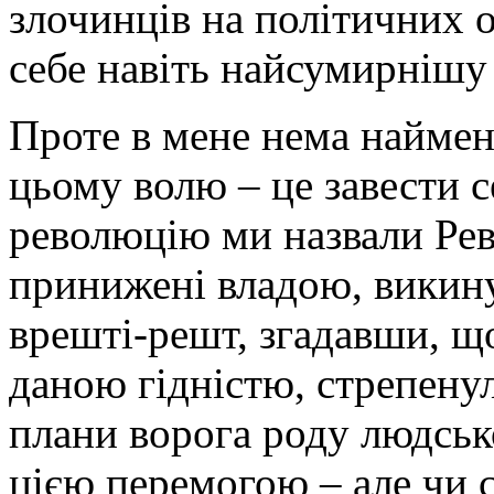
злочинців на політичних о
себе навіть найсумирнішу
Проте в мене нема наймен
цьому волю – це завести 
революцію ми назвали Рев
принижені владою, викинут
врешті-решт, згадавши, щ
даною гідністю, стрепенул
плани ворога роду людськ
цією перемогою – але чи 