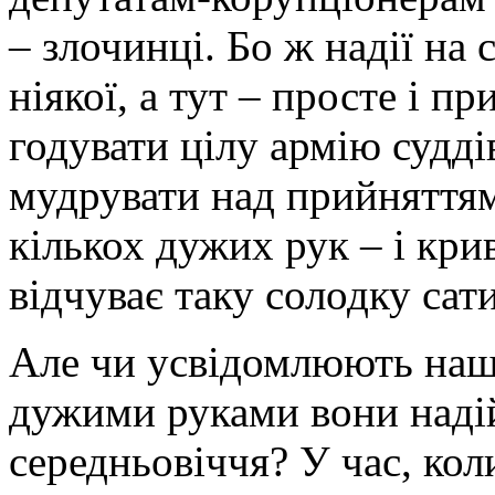
– злочинці. Бо ж надії на 
ніякої, а тут – просте і п
годувати цілу армію судді
мудрувати над прийняттям
кількох дужих рук – і кр
відчуває таку солодку сат
Але чи усвідомлюють наш
дужими руками вони надій
середньовіччя? У час, кол