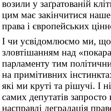
возили у заґратованій клі
цим має закінчитися наше
права і європейських цін
І чи усвідомлюємо ми, що 
зловтішанням над «покар
парламенту тим політични
на примітивних інстинктах
які ми круті та рішучі. І 
самих депутатів запросто
насправді деградація прав