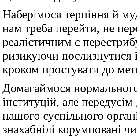
Наберімося терпіння й муд
нам треба перейти, не пер
реалістичним є перестрибу
ризикуючи послизнутися і
кроком простувати до мет
Домагаймося нормальног
інституцій, але передусі
нашого суспільного органі
знахабнілі корумповані чи