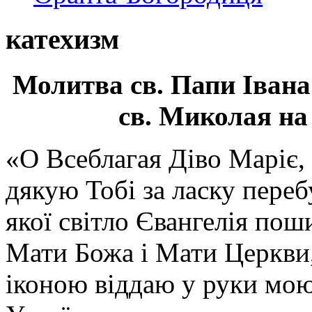
катехизм
Молитва св.
Папи Івана
св. Миколая на
«О Всеблагая Діво Маріє,
дякую Тобі за ласку перебу
якої світло Євангелія поши
Мати Божа і Мати Церкви
іконою віддаю у руки мою