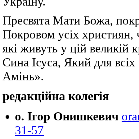
Україну.
Пресвята Мати Божа, пок
Покровом усіх християн, ч
які живуть у цій великій к
Сина Ісуса, Який для всі
Амінь».
редакційна колегія
о. Ігор Онишкевич
ora
31-57