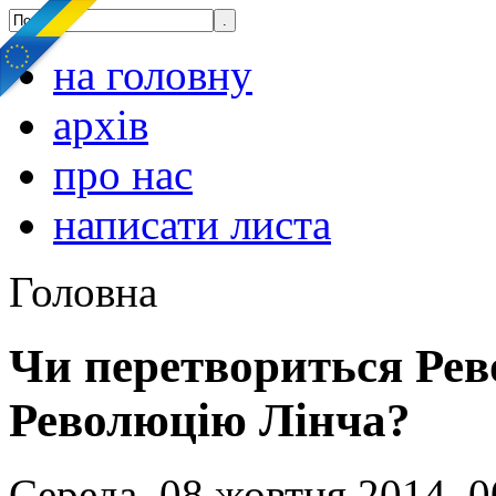
на головну
архів
про нас
написати листа
Головна
Чи перетвориться Рево
Революцію Лінча?
Середа, 08 жовтня 2014, 0