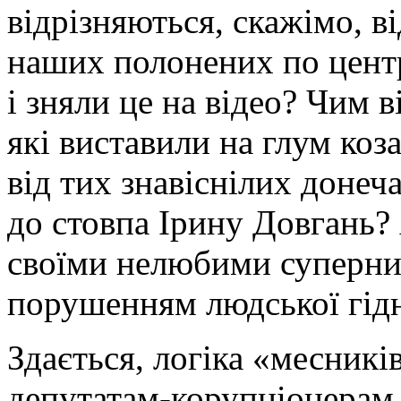
відрізняються, скажімо, ві
наших полонених по цент
і зняли це на відео? Чим в
які виставили на глум ко
від тих знавіснілих донеч
до стовпа Ірину Довгань?
своїми нелюбими суперник
порушенням людської гідн
Здається, логіка «месникі
депутатам-корупціонерам 