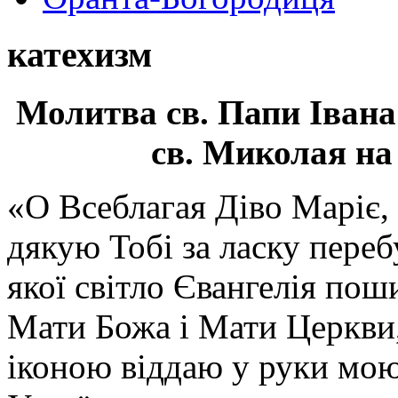
катехизм
Молитва св.
Папи Івана
св. Миколая на
«О Всеблагая Діво Маріє,
дякую Тобі за ласку перебу
якої світло Євангелія поши
Мати Божа і Мати Церкви
іконою віддаю у руки мою