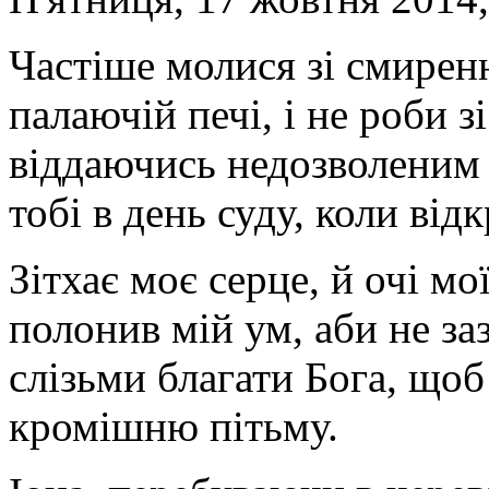
Частіше молися зі смирен
палаючій печі, і не роби з
віддаючись недозволеним 
тобі в день суду, коли ві
Зітхає моє серце, й очі мо
полонив мій ум, аби не за
слізьми благати Бога, щоб
кромішню пітьму.