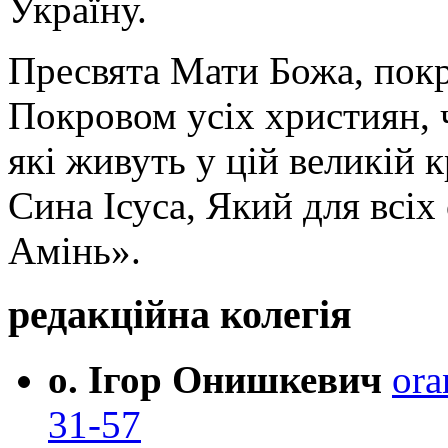
Україну.
Пресвята Мати Божа, пок
Покровом усіх християн, ч
які живуть у цій великій к
Сина Ісуса, Який для всі
Амінь».
редакційна колегія
о. Ігор Онишкевич
ora
31-57