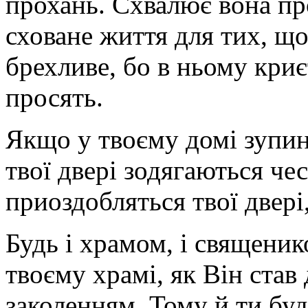
прохань. Схвалює вона пр
сховане життя для тих, щ
брехливе, бо в ньому криє
просять.
Якщо у твоєму домі зупин
твої двері зодягаються че
приоздобляться твої двері
Будь і храмом, і священик
твоєму храмі, як Він став 
заколенням. Тому й ти буд