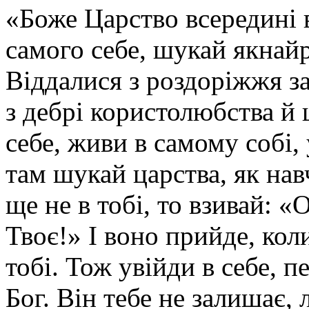
«Боже Царство всередині в
самого себе, шукай якнайр
Віддалися з роздоріжжя за
з дебрі користолюбства й 
себе, живи в самому собі, 
там шукай царства, як на
ще не в тобі, то взивай: 
Твоє!» І воно прийде, ко
тобі. Тож увійди в себе, п
Бог. Він тебе не залишає,