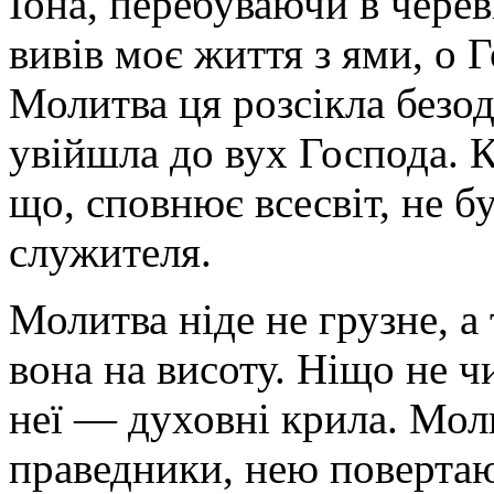
Іона, перебуваючи в черев
вивів моє життя з ями, о Г
Молитва ця розсікла безод
увійшла до вух Господа. 
що, сповнює всесвіт, не б
служителя.
Молитва ніде не грузне, а
вона на висоту. Ніщо не ч
неї — духовні крила. Мо
праведники, нею повертаю