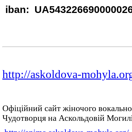
iban: UA54322669000002
http://askoldova-mohyla.or
Офіційний сайт жіночого вокальн
Чудотворця на Аскольдовій Могил