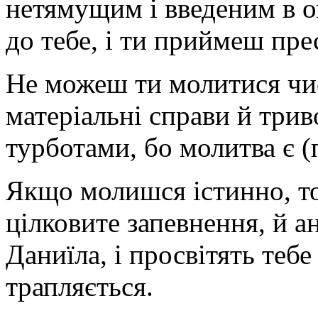
нетямущим і введеним в ом
до тебе, і ти приймеш пр
Не можеш ти молитися чи
матеріальні справи й тр
турботами, бо молитва є (
Якщо молишся істинно, то
цілковите запевнення, й ан
Даниїла, і просвітять теб
трапляється.