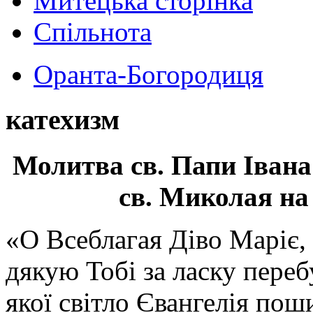
Митецька сторінка
Спільнота
Оранта-Богородиця
катехизм
Молитва св.
Папи Івана
св. Миколая на
«О Всеблагая Діво Маріє,
дякую Тобі за ласку перебу
якої світло Євангелія поши