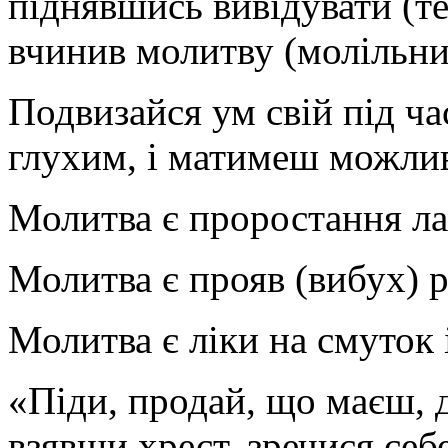
піднявшись вивідувати (те
вчинив молитву (молільни
Подвизайся ум свій під ч
глухим, і матимеш можлив
Молитва є проростання ла
Молитва є прояв (вибух) 
Молитва є ліки на смуток 
«Піди, продай, що маєш, д
взявши хрест, зречися себе