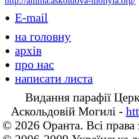
http://anima.askoldova-mohyla.org/
E-mail
на головну
архів
про нас
написати листа
Видання парафії Цер
Аскольдовій Могилі -
ht
© 2026 Оранта. Всі права