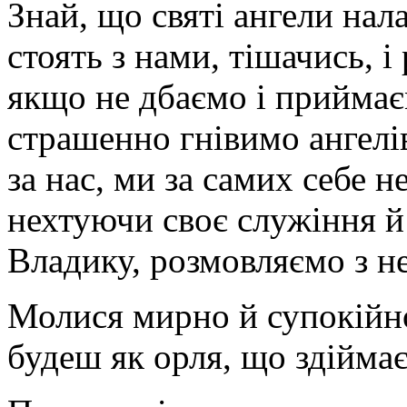
Знай, що святі ангели нал
стоять з нами, тішачись, і
якщо не дбаємо і приймає
страшенно гнівимо ангелів
за нас, ми за самих себе н
нехтуючи своє служіння й
Владику, розмовляємо з н
Молися мирно й супокійно
будеш як орля, що здіймає