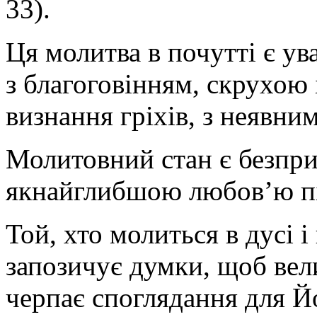
33).
Ця молитва в почутті є ува
з благоговінням, скрухою 
визнання гріхів, з неявни
Молитовний стан є безпр
якнайглибшою любов’ю п
Той, хто молиться в дусі і
запозичує думки, щоб вел
черпає споглядання для Й