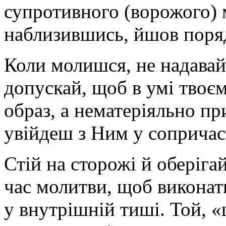
супротивного (ворожого) м
наблизившись, йшов поряд
Коли молишся, не надавай
допускай, щоб в умі твоє
образ, а нематеріяльно п
увійдеш з Ним у сопричас
Стій на сторожі й оберіга
час молитви, щоб виконат
у внутрішній тиші. Той, 