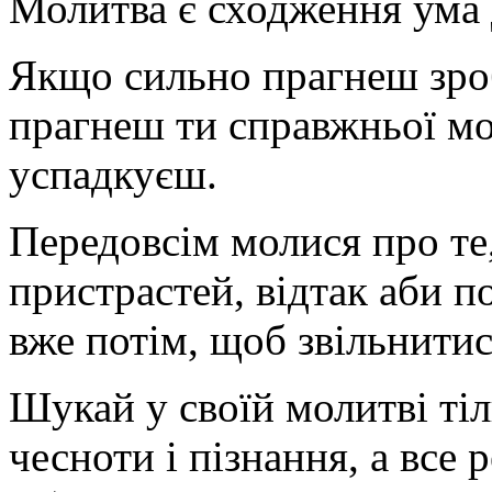
Молитва є сходження ума 
Якщо сильно прагнеш зро
прагнеш ти справжньої мол
успадкуєш.
Передовсім молися про те,
пристрастей, відтак аби по
вже потім, щоб звільнитис
Шукай у своїй молитві тіл
чесноти і пізнання, а все 