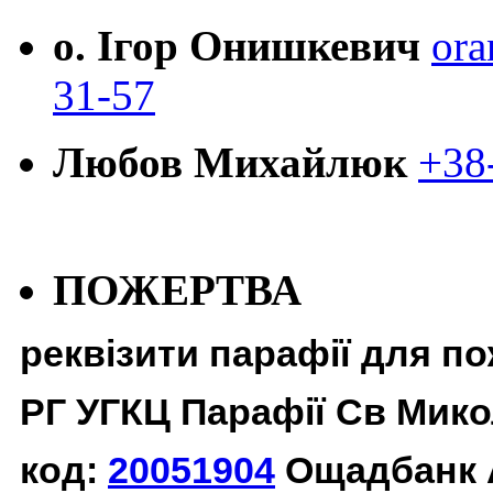
о. Ігор Онишкевич
ora
31-57
Любов Михайлюк
+38
ПОЖЕРТВА
реквізити парафії для п
РГ УГКЦ Парафії Св Мико
код:
20051904
Ощадбанк 