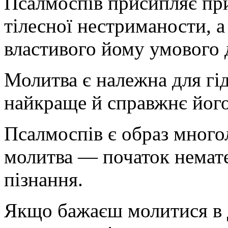
Псалмоспів присипляє при
тілесної нестриманости, 
властивого йому умового 
Молитва є належна для гід
найкраще й справжнє його
Псалмоспів є образ много
молитва — початок немате
пізнання.
Якщо бажаєш молитися в д