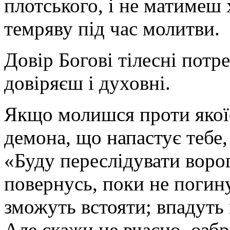
плотського, і не матимеш
темряву під час молитви.
Довір Богові тілесні потр
довіряєш і духовні.
Якщо молишся проти якоїс
демона, що напастує тебе,
«Буду переслідувати ворогі
повернусь, поки не погину
зможуть встояти; впадуть п
Але скажи це вчасно, оз