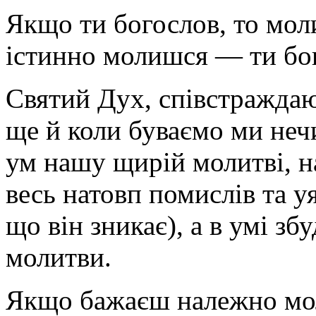
Якщо ти богослов, то мол
істинно молишся — ти бо
Святий Дух, співстраждаю
ще й коли буваємо ми неч
ум нашу щирій молитві, н
весь натовп помислів та у
що він зникає), а в умі з
молитви.
Якщо бажаєш належно мол