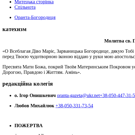
Митецька сторінка
Спільнота
Оранта-Богородиця
катехизм
Молитва св.
П
«О Всеблагая Діво Маріє, Зарваницька Богородице, дякую Тобі з
перед Твоєю чудотворною іконою віддаю у руки мою апостольс
Пресвята Мати Божа, покрий Твоїм Материнським Покровом усіх х
Дорогою, Правдою і Життям. Амінь».
редакційна колегія
о. Ігор Онишкевич
oranta-gazeta@ukr.net
+38-050-447-31-
Любов Михайлюк
+38-050-331-73-54
ПОЖЕРТВА