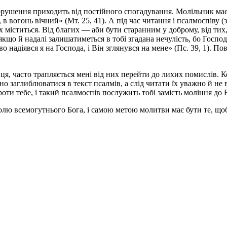
рушення приходить від постійного спогадування. Молільник має п
, в вогонь вічний» (Мт. 25, 41). А під час читання і псалмоспіву
х міститься. Від благих — аби бути старанним у доброму, від тих
 якщо й надалі залишатиметься в тобі згадана нечулість, бо Гос
 надіявся я на Господа, і Він зглянувся на мене» (Пс. 39, 1). П
ця, часто трапляється мені від них перейти до лихих помислів. 
нно заглиблюватися в текст псалмів, а слід читати їх уважно й н
оти тебе, і такий псалмоспів послужить тобі замість моління до 
 волю всемогутнього Бога, і самою метою молитви має бути те, щ