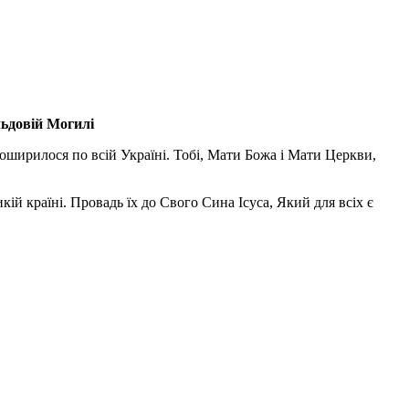
льдовій Могилі
поширилося по всій Україні. Тобі, Мати Божа і Мати Церкви,
ій країні. Провадь їх до Свого Сина Ісуса, Який для всіх є