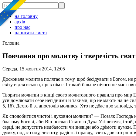
на головну
архів
про нас
написати листа
Головна
Повчання про молитву і тверезість свят
Середа, 15 жовтня 2014, 12:05
Досконала молитва полягає в тому, щоб бесідувати з Богом, не 
світу и для всього, що в нім є. І такий більше нічого не має гов
Творити молитви в кінці свого молитовного правила про мир Цер
усвідомлювати себе негідними й такими, що не мають на це сил
5, 16). Дехто й за апостолів молився. Хто не дбає про заповідь,
Як сподобитися чистої і духовної молитви? — Позаяк Господь наш
благому Богові, аби Він послав Святого Духа Утішителя, і той,
серці, не допустить недбалости чи зневіри або дрімоти думки. 
думку, подає силу, чистоту, радість і правду, вчить довготерпінн