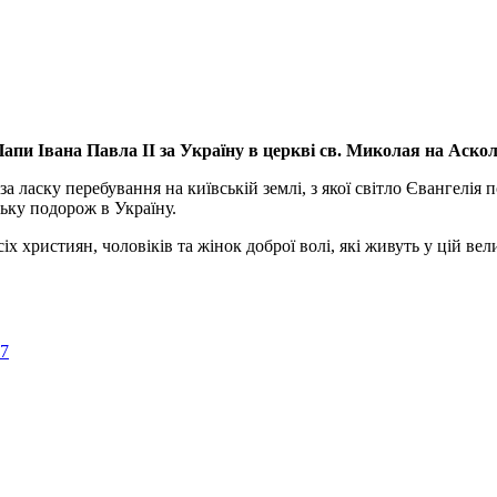
апи Івана Павла ІІ за Україну
в церкві св. Миколая на Аско
а ласку перебування на київській землі, з якої світло Євангелія 
ьку подорож в Україну.
ристиян, чоловіків та жінок доброї волі, які живуть у цій велик
57