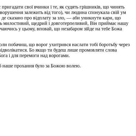
ригадати свої вчинки і те, як судять грішників, що чинять
 (зворушення залежить від того), чи людина спонукала свій ум
, де сказано про відплату за зло, — аби уникнути кари, що
подь милостивий, щедрий і довготерпеливий, Він приймає нашу
овчаючись у цьому, вповай, що незабаром зійде на тебе Божа
Коли побачиш, що ворог ухитрився наслати тобі боротьбу через
е відволікатися. Бо якщо ти будеш лише промовляти слова
Бога і для перемоги над ворогами.
об наше прохання було за Божою волею.