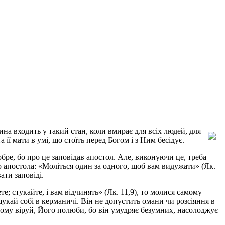
на входить у такий стан, коли вмирає для всіх людей, для
 її мати в умі, що стоїть перед Богом і з Ним бесідує.
бре, бо про це заповідав апостол. Але, виконуючи це, треба
 апостола: «Моліться один за одного, щоб вам видужати» (Як.
ати заповіді.
е; стукайте, і вам відчинять» (Лк. 11,9), то молися самому
шукай собі в керманичі. Він не допустить омани чи розсіяння в
 Йому віруй, Його полюби, бо він умудряє безумних, насолоджує