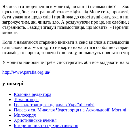
Як досягти зворушення в молитві, читанні і псалмоспіві? — Зво
щось подібне, та страшний голос: «Ідіть від Мене геть, прокляті
бути уважним щодо слів і прийняла до своєї душі силу, яка в ни
загрожує тим, які чинять зло. А роздумуючи про це, не слабни,
старанність. Завжди згадуй псалмоспівця, що мовить: «Терпеливо
милість.
Коли я намагаюся старанно вникати в сенс висловів псалмоспів
самі слова псалмоспіву, то не варто намагатися особливо стара
псалмів, то вороги, знаючи їхню силу, не зможуть повстати супр
У молитві найбільше треба спостерігати, аби все віддавати на
http://www.parafia.org.ua/
у номері
Колонка редактора
Тема номера
Греко-католицька церква в Україні і світі
Парафія св. Миколая Чудотворця на Аскольдовій Могилі
Милосердя
Християнське вчення
Історичні постаті у християнстві