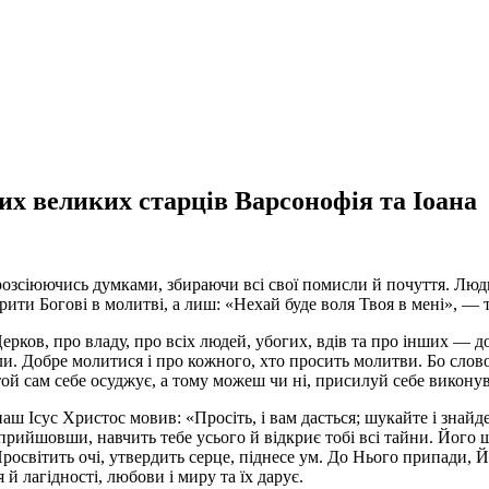
их великих старців Варсонофія та Іоана
розсіюючись думками, збираючи всі свої помисли й почуття. Люди
орити Богові в молитві, а лиш: «Нехай буде воля Твоя в мені», — та
ков, про владу, про всіх людей, убогих, вдів та про інших — до
и. Добре молитися і про кожного, хто просить молитви. Бо слово
 той сам себе осуджує, а тому можеш чи ні, присилуй себе виконув
 Ісус Христос мовив: «Просіть, і вам дасться; шукайте і знайдет
 прийшовши, навчить тебе усього й відкриє тобі всі тайни. Його 
Просвітить очі, утвердить серце, піднесе ум. До Нього припади,
я й лагідності, любови і миру та їх дарує.