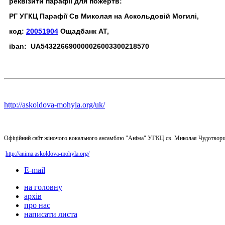
реквізити парафії для пожертв:
РГ УГКЦ Парафії Св Миколая на Аскольдовій Могилі,
код:
20051904
Ощадбанк АТ,
iban: UA543226690000026003300218570
http://askoldova-mohyla.org/uk/
Офіційний сайт жіночого вокального ансамблю "Аніма" УГКЦ св. Миколая Чудотворц
http://anima.askoldova-mohyla.org/
E-mail
на головну
архів
про нас
написати листа