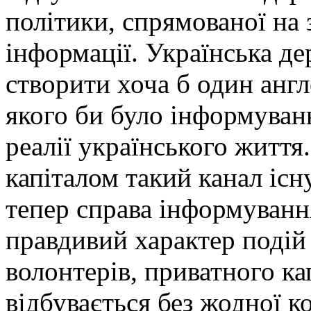
політики, спрямованої на 
інформації. Українська де
створити хоча б один анг
якого би було інформуван
реалії українського житт
капіталом такий канал існу
тепер справа інформуванн
правдивий характер подій 
волонтерів, приватного ка
відбувається без жодної к