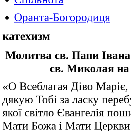
Оранта-Богородиця
катехизм
Молитва св.
Папи Івана
св. Миколая на
«О Всеблагая Діво Маріє,
дякую Тобі за ласку перебу
якої світло Євангелія поши
Мати Божа і Мати Церкви