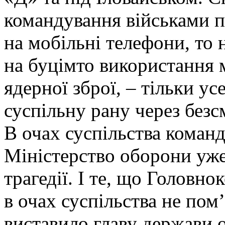
командування військами п
на мобільні телефони, то 
на буцімто використання 
ядерної зброї, – тільки у
суспільну рану через безсм
В очах суспільства коман
Міністерство оборони уж
трагедії. І те, що Головно
в очах суспільства не пом’
виставило главу держави 