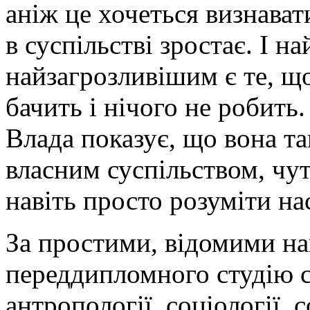
аніж це хочеться визнават
в суспільстві зростає. І 
найзагрозливішим є те, що
бачить і нічого не робить.
Влада показує, що вона та
власним суспільством, чут
навіть просто розуміти на
За простими, відомими на
переддипломного студію с
антропології, соціології, 