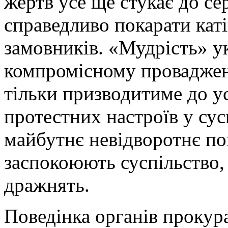
жертв усе ще стукає до с
справедливо покарати катів
замовників. «Мудрість» ук
компромісному проваджен
тільки призводитиме до у
протестних настроїв у сус
майбутнє невідворотнє по
заспокоюють суспільство, 
дражнять.
Поведінка органів прокура