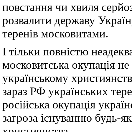
повстання чи хвиля серйоз
розвалити державу Україну
теренів московитами.
І тільки повністю неадек
московитська окупація не 
українському християнству
зараз РФ українських тере
російська окупація україн
загроза існуванню будь-я
християнства.