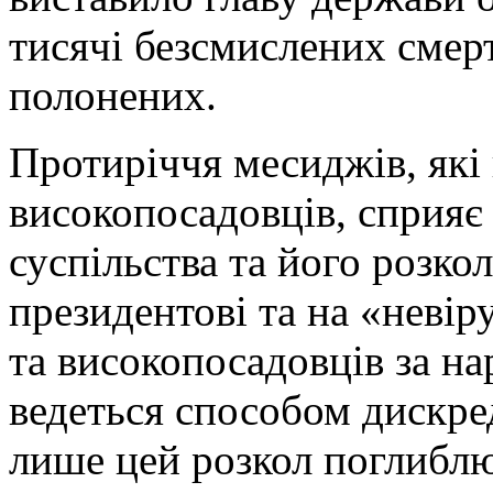
тисячі безсмислених смерте
полонених.
Протиріччя месиджів, які 
високопосадовців, сприяє 
суспільства та його розко
президентові та на «невір
та високопосадовців за на
ведеться способом дискре
лише цей розкол поглиблю