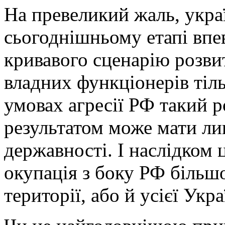
На превеликий жаль, украї
сьогоднішньому етапі впе
кривавого сценарію розвит
владних функціонерів ті
умовах агресії РФ такий р
результатом може мати ли
державності. І наслідком 
окупація з боку РФ більшо
території, або й усієї Укра