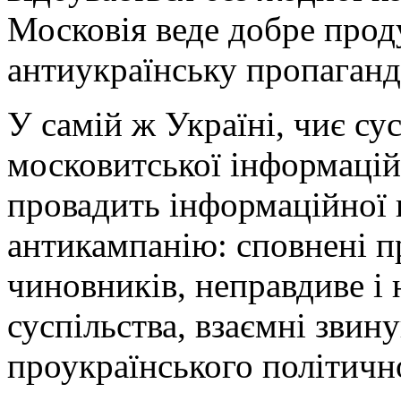
Московія веде добре прод
антиукраїнську пропаганд
У самій ж Україні, чиє су
московитської інформаційн
провадить інформаційної к
антикампанію: сповнені пр
чиновників, неправдиве і
суспільства, взаємні звин
проукраїнського політично