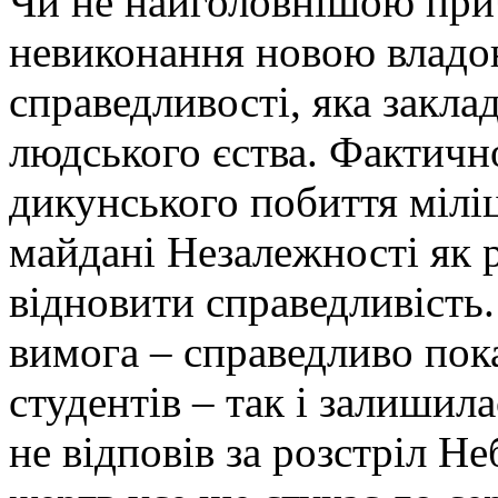
Чи не найголовнішою прич
невиконання новою владо
справедливості, яка закла
людського єства. Фактичн
дикунського побиття міліц
майдані Незалежності як 
відновити справедливість
вимога – справедливо пок
студентів – так і залишил
не відповів за розстріл Н