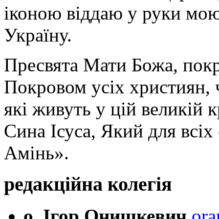
іконою віддаю у руки мою
Україну.
Пресвята Мати Божа, пок
Покровом усіх християн, ч
які живуть у цій великій к
Сина Ісуса, Який для всі
Амінь».
редакційна колегія
о. Ігор Онишкевич
ora