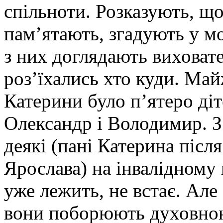
спільноти. Розказують, щ
пам’ятають, згадують у мо
з них доглядають виховате
роз’їхались хто куди. Май
Катерини було п’ятеро діт
Олександр і Володимир. З
деякі (пані Катерина після
Ярослава) на інвалідному 
уже лежить, не встає. Але
вони поборюють духовною