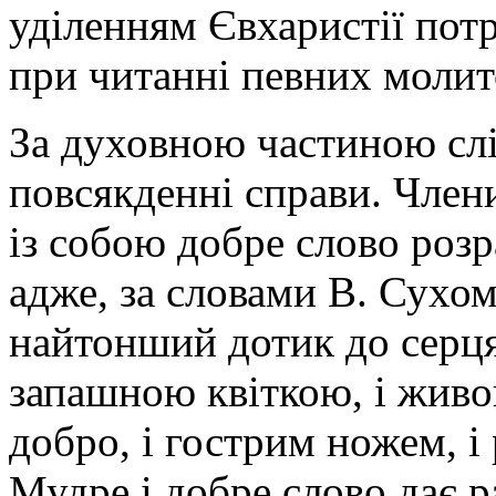
уділенням Євхаристії пот
при читанні певних молит
За духовною частиною сл
повсякденні справи. Член
із собою добре слово роз
адже, за словами В. Сухом
найтонший дотик до серця
запашною квіткою, і живо
добро, і гострим ножем, і
Мудре і добре слово дає ра