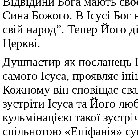
Відвідини Бога мають сво
Сина Божого. В Ісусі Бог 
свій народ”. Тепер Його д
Церкві.
Душпастир як посланець 
самого Ісуса, проявляє іні
Кожному він сповіщає єва
зустріти Ісуса та Його лю
кульмінацією такої зустрі
спільнотою «Епіфанія» с