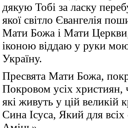
дякую Тобі за ласку перебу
якої світло Євангелія поши
Мати Божа і Мати Церкви
іконою віддаю у руки мою
Україну.
Пресвята Мати Божа, пок
Покровом усіх християн, ч
які живуть у цій великій к
Сина Ісуса, Який для всі
Амінь».