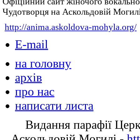
Офіційний сайт жіночого вокальн
Чудотворця на Аскольдовій Могил
http://anima.askoldova-mohyla.org/
E-mail
на головну
архів
про нас
написати листа
Видання парафії Цер
Аскольдовій Могилі -
ht