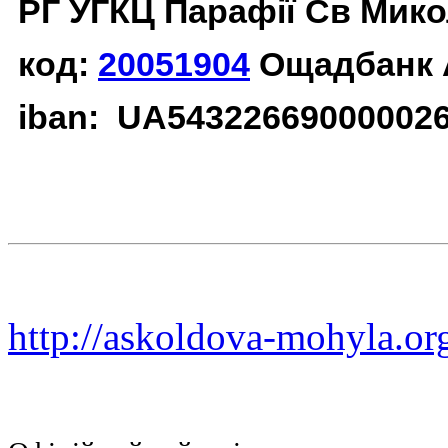
РГ УГКЦ Парафії Св Мико
код:
20051904
Ощадбанк 
iban: UA54322669000002
http://askoldova-mohyla.or