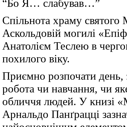
“Бо Я… слабував…”
Спільнота храму святого 
Аскольдовій могилі «Епіф
Анатолієм Теслею в черго
похилого віку.
Приємно розпочати день, 
робота чи навчання, чи як
обличчя людей. У книзі «
Арнальдо Панґрацці зазна
найосновнішим елементом