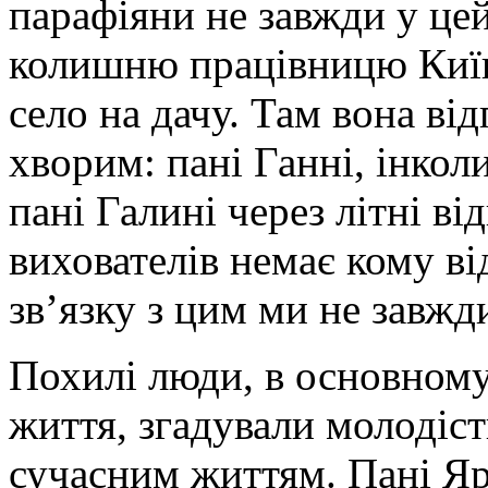
парафіяни не завжди у цей
колишню працівницю Київ
село на дачу. Там вона ві
хворим: пані Ганні, інкол
пані Галині через літні ві
вихователів немає кому ві
зв’язку з цим ми не завж
Похилі люди, в основному
життя, згадували молодіст
сучасним життям. Пані Яро