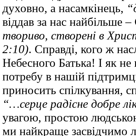
духовно, а насамкінець,
“
віддав за нас найбільше –
твориво, створені в Христ
2:10)
. Справді, кого ж на
Небесного Батька! І як не
потребу в нашій підтримц
приносить спілкування, сп
“…серце радісне добре л
увагою, простою людсько
ми найкраще засвідчимо 