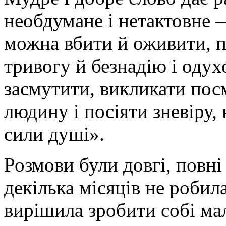
необдумане і нетактовне 
можна вбити й оживити, п
тривогу й безнадію і одух
засмутити, викликати посм
людину і посіяти зневіру,
сили душі».
Розмови були довгі, повні
декілька місяців не робил
вирішила зробити собі мал