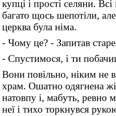
купці і прості селяни. Всі
багато щось шепотіли, але
церква була німа.
- Чому це? - Запитав старе
- Спустимося, і ти побачиш
Вони повільно, ніким не 
храм. Ошатно одягнена жін
натовпу і, мабуть, ревно 
неї і тихо торкнувся рукою