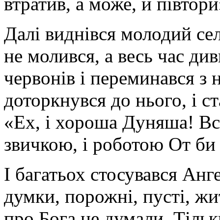
втратив, а може, й півтор
Далі виднівся молодий се
не молився, а весь час див
червонів і переминався з 
доторкнувся до нього, і с
«Ех, і хороша Дуняша! Всі
звичкою, і роботою От би
І багатьох стосувався Анге
думки, порожні, пусті, жи
про Бога не думали. Тіль