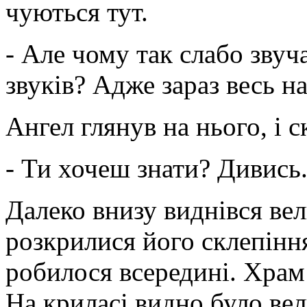
чуються тут.
- Але чому так слабо звуч
звуків? Адже зараз весь н
Ангел глянув на нього, і 
- Ти хочеш знати? Дивись
Далеко внизу виднівся в
розкрилися його склепіння
робилося всередині. Храм
На криласі видно було ве