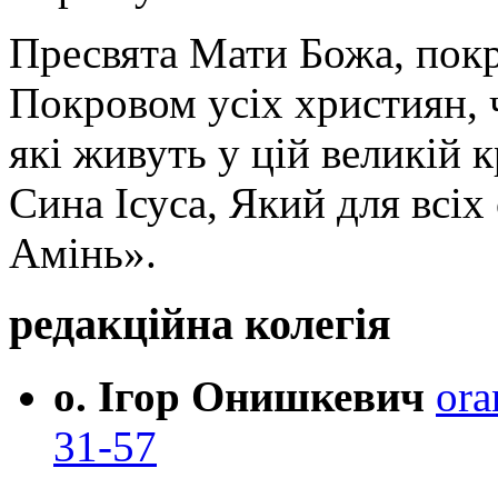
Пресвята Мати Божа, пок
Покровом усіх християн, ч
які живуть у цій великій к
Сина Ісуса, Який для всі
Амінь».
редакційна колегія
о. Ігор Онишкевич
ora
31-57