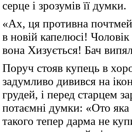
серце і зрозумів її думки.
«Ах, ця противна почтмей
в новій капелюсі! Чоловік 
вона Хизується! Бач випял
Поруч стояв купець в хор
задумливо дивився на іко
грудей, і перед старцем з
потаємні думки: «Ото яка
такого тепер дарма не ку