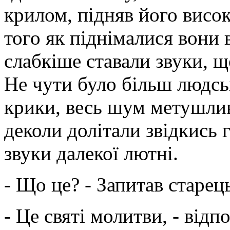
крилом, підняв його висо
того як піднімалися вони 
слабкіше ставали звуки, щ
Не чути було більш людськ
крики, весь шум метушли
деколи долітали звідкись 
звуки далекої лютні.
- Що це? - Запитав старец
- Це святі молитви, - відпо