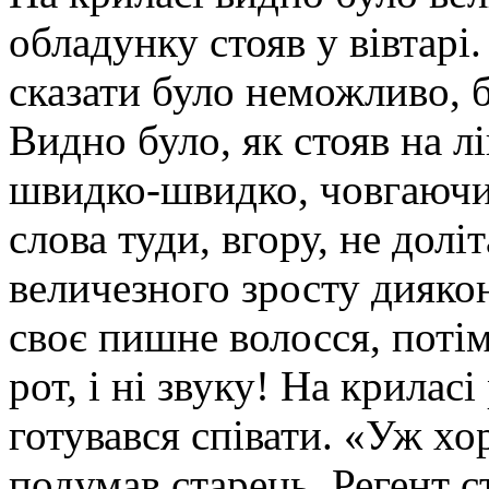
обладунку стояв у вівтарі
сказати було неможливо, б
Видно було, як стояв на л
швидко-швидко, човгаючи
слова туди, вгору, не дол
величезного зросту дияко
своє пишне волосся, поті
рот, і ні звуку! На крилас
готувався співати. «Уж хо
подумав старець. Регент с