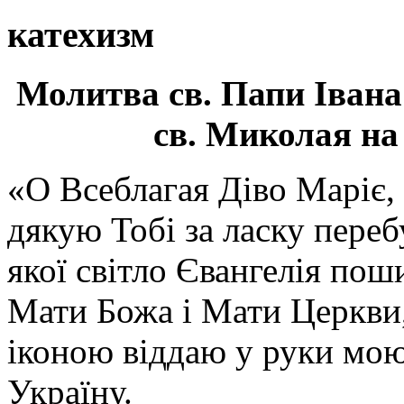
катехизм
Молитва св.
Папи Івана
св. Миколая на
«О Всеблагая Діво Маріє,
дякую Тобі за ласку перебу
якої світло Євангелія поши
Мати Божа і Мати Церкви
іконою віддаю у руки мою
Україну.