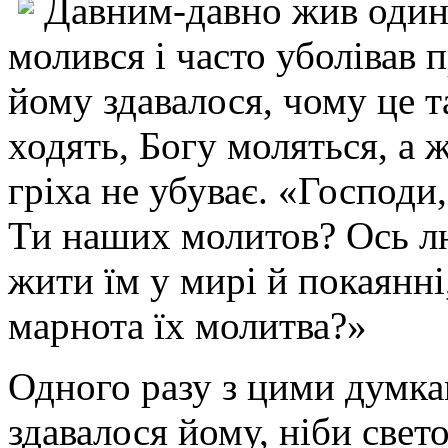
Давним-давно жив один 
молився і часто уболівав 
йому здавалося, чому це т
ходять, Богу моляться, а 
гріха не убуває. «Господи,
Ти наших молитов? Ось л
жити їм у мирі й покаянні
марнота їх молитва?»
Одного разу з цими думкам
здавалося йому, ніби свет