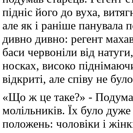
підніс його до вуха, витяг
але як і раніше панувала 
дивно дивно: регент маха
баси червоніли від натуги
носках, високо піднімаючи
відкриті, але співу не було
«Що ж це таке?» - Подумав
молільників. Їх було дуже 
положень: чоловіки і жінк