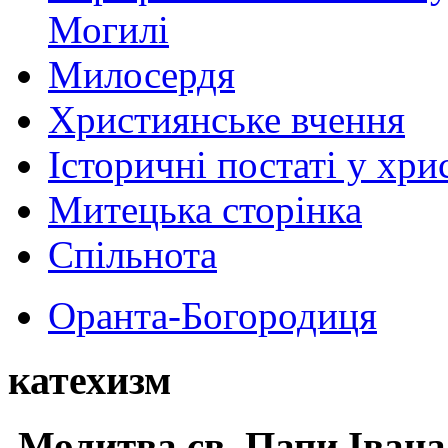
Могилі
Милосердя
Християнське вчення
Історичні постаті у хри
Митецька сторінка
Спільнота
Оранта-Богородиця
катехизм
Молитва св.
Папи Івана