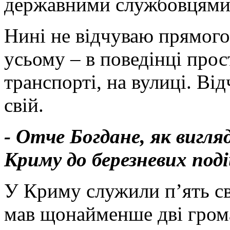
державними службовцями. 
Нині не відчуваю прямого 
усьому – в поведінці про
транспорті, на вулиці. Ві
свій.
- Отче Богдане, як виг
Криму до березневих под
У Криму служили п’ять с
мав щонайменше дві грома