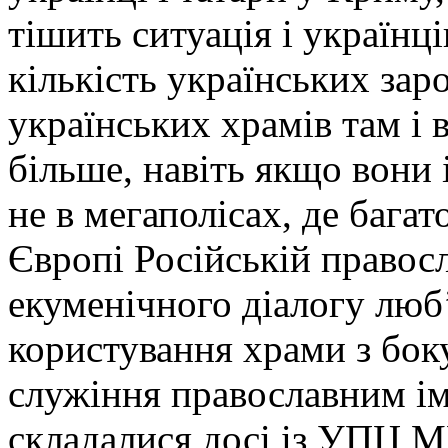
тішить ситуація і українці
кількість українських зар
українських храмів там і 
більше, навіть якщо вони і
не в мегаполісах, де багат
Європі Російській правосл
екуменічного діалогу люб
користування храми з бок
служіння православним ім
складалися досі із УПЦ М