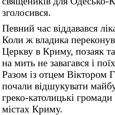
священиків для Одесько-Кр
зголосився.
Певний час віддавався лік
Коли ж владика переконув
Церкву в Криму, позаяк та
на мить не завагався і пої
Разом із отцем Віктором 
почали відшукувати майбу
греко-католицькі громади 
містах Криму.