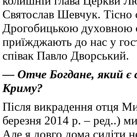
колишній глава Церкви Л
Святослав Шевчук. Тісно 
Дрогобицькою духовною с
приїжджають до нас у гос
співак Павло Дворський.
— Отче Богдане, який є 
Криму?
Після викрадення отця Ми
березня 2014 р. – ред..) м
Але я довго дома сидіти не