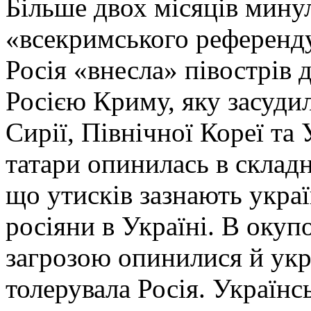
Більше двох місяців минул
«всекримського референду
Росія «внесла» півострів д
Росією Криму, яку засудил
Сирії, Північної Кореї та 
татари опинилась в складн
що утисків зазнають україн
росіяни в Україні. В оку
загрозою опинилися й укра
толерувала Росія. Українсь