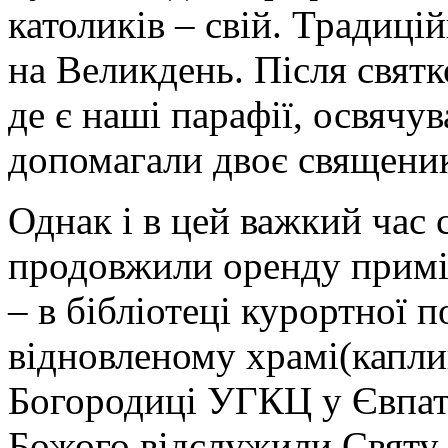
католиків – свій. Традиці
на Великдень. Після святко
де є наші парафії, освячу
допомагали двоє священик
Однак і в цей важкий час 
продовжили оренду примі
– в бібліотеці курортної п
відновленому храмі(капли
Богородиці УГКЦ у Євпато
Божого відслужили Святу 