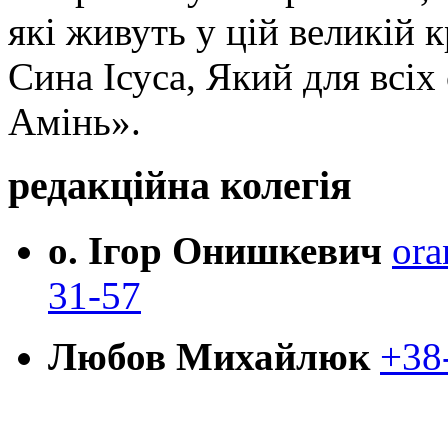
які живуть у цій великій к
Сина Ісуса, Який для всі
Амінь».
редакційна колегія
о. Ігор Онишкевич
ora
31-57
Любов Михайлюк
+38