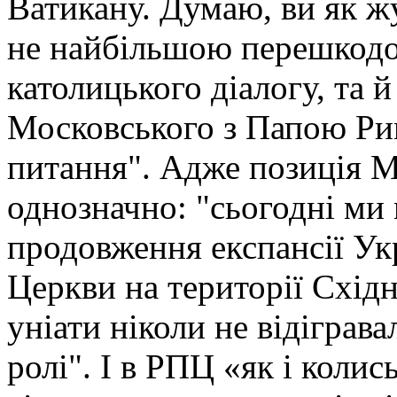
Ватикану. Думаю, ви як жу
не найбільшою перешкодо
католицького діалогу, та й
Московського з Папою Рим
питання". Адже позиція М
однозначно: "сьогодні ми
продовження експансії Ук
Церкви на території Східн
уніати ніколи не відіграв
ролі". І в РПЦ «як і коли