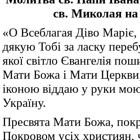
св. Миколая на
«О Всеблагая Діво Маріє,
дякую Тобі за ласку перебу
якої світло Євангелія поши
Мати Божа і Мати Церкви
іконою віддаю у руки мою
Україну.
Пресвята Мати Божа, пок
Покровом усіх християн, ч