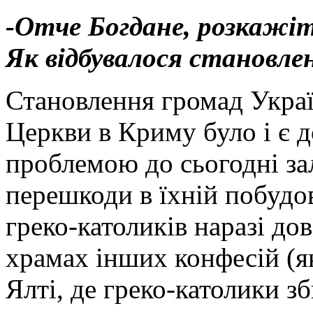
-Отче Богдане, розкажіт
Як відбувалося становле
Становлення громад Украї
Церкви в Криму було і є 
проблемою до сьогодні зал
перешкоди в їхній побудов
греко-католиків наразі до
храмах інших конфесій (як
Ялті, де греко-католики з