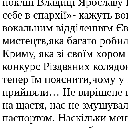
поклін Владиці Ярославу 
себе в єпархії»- кажуть во
вокальним відділенням Єв
мистецтв,яка багато робил
Криму, яка зі своїм хором
конкурс Різдвяних колядок.
тепер їм пояснити,чому у 
прийняли… Не вирішене пи
на щастя, нас не змушувал
паспортом. Наскільки мені