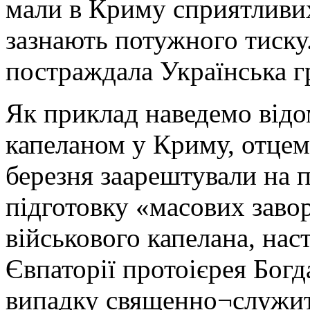
мали в Криму сприятливих
зазнають потужного тиску
постраждала Українська г
Як приклад наведемо відо
капеланом у Криму, отце
березня заарештували на 
підготовку «масових заво
військового капелана, нас
Євпаторії протоієрея Богд
випадку священно¬служи