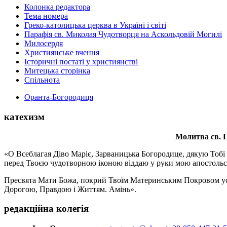
Колонка редактора
Тема номера
Греко-католицька церква в Україні і світі
Парафія св. Миколая Чудотворця на Аскольдовій Могилі
Милосердя
Християнське вчення
Історичні постаті у християнстві
Митецька сторінка
Спільнота
Оранта-Богородиця
катехизм
Молитва св.
П
«О Всеблагая Діво Маріє, Зарваницька Богородице, дякую Тобі з
перед Твоєю чудотворною іконою віддаю у руки мою апостольс
Пресвята Мати Божа, покрий Твоїм Материнським Покровом усіх х
Дорогою, Правдою і Життям. Амінь».
редакційна колегія