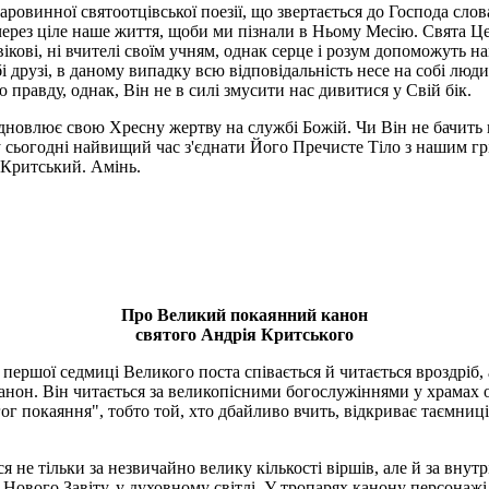
таровинної святоотцівської поезії, що звертається до Господа с
ить через ціле наше життя, щоби ми пізна­ли в Ньому Месію. Свят
вікові, ні вчителі своїм учням, однак серце і розум допоможуть н
любі друзі, в даному випадку всю відповідальність несе на собі л
прав­ду, однак, Він не в силі змусити нас дивитися у Свій бік.
ідновлює свою Хресну жертву на службі Божій. Чи Він не бачить
тому сьогодні найвищий час з'єднати Його Пре­чисте Тіло з нашим
Критський. Амінь.
Про Великий покаянний канон
святого Андрія Критського
першої седмиці Великого поста співається й читається вроздріб, 
нон. Він читається за великопісними богослужіннями у храмах о
г покаяння", тобто той, хто дбайливо вчить, відкриває таємниці 
я не тільки за незвичайно велику кількості віршів, але й за внут
ового Завіту, у духовному світлі. У тропарях канону персонажі 