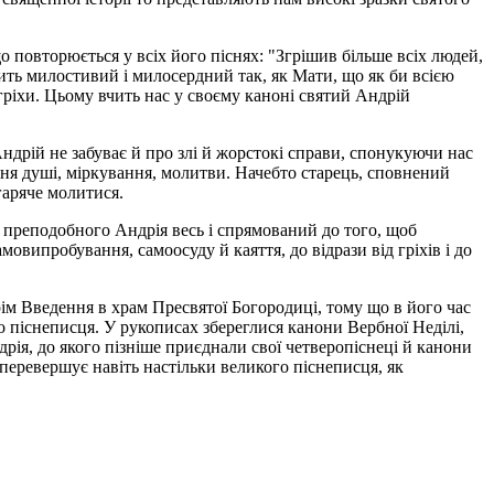
 повторюється у всіх його піснях: "Згрішив більше всіх людей,
ить милостивий і милосердний так, як Мати, що як би всією
гріхи. Цьому вчить нас у своєму каноні святий Андрій
ндрій не забуває й про злі й жорстокі справи, спонукуючи нас
ння душі, міркування, молитви. Начебто старець, сповнений
гаряче молитися.
н преподобного Андрія весь і спрямований до того, щоб
овипробування, самоосуду й каяття, до відрази від гріхів і до
ім Введення в храм Пресвятої Богородиці, тому що в його час
 піснеписця. У рукописах збереглися канони Вербної Неділі,
ія, до якого пізніше приєднали свої четверопіснеці й канони
перевершує навіть настільки великого піснеписця, як