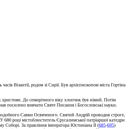
 часів Візантії, родом зі Сирії. Був архієпископом міста Гортіна
х християн. До семирічного віку хлопчик був німий. Потім
чав посилено вивчати Святе Писання і Богословські науки.
подобного Савви Освяченого. Святий Андрій проводив строге,
. У 680 році містоблюститель Єрусалимської патріаршої катедри
у Соборі. За правління імператора Юстиніана II (
685
-
695
)