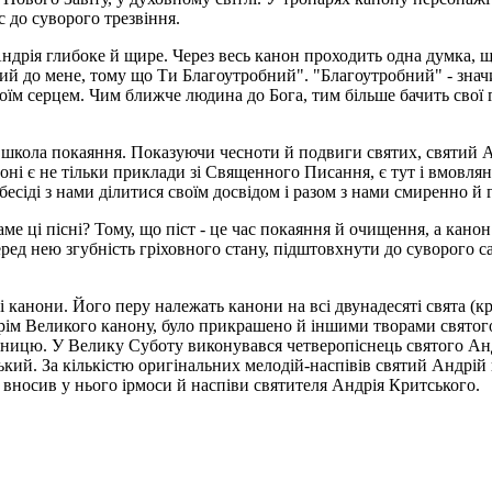
 до суворого трезвіння.
дрія глибоке й щире. Через весь канон проходить одна думка, що
ний до мене, тому що Ти Благоутробний". "Благоутробний" - знач
воїм серцем. Чим ближче людина до Бога, тим більше бачить свої 
к школа покаяння. Показуючи чесноти й подвиги святих, святий А
ноні є не тільки приклади зі Священного Писання, є тут і вмовля
бесіді з нами ділитися своїм досвідом і разом з нами смиренно й 
е ці пісні? Тому, що піст - це час покаяння й очищення, а кано
ед нею згубність гріховного стану, підштовхнути до суворого сам
анони. Його перу належать канони на всі двунадесяті свята (кр
крім Великого канону, було прикрашено й іншими творами святого
тницю. У Велику Суботу виконувався четверопіснець святого Андр
ий. За кількістю оригінальних мелодій-наспівів святий Андрій 
вносив у нього ірмоси й наспіви святителя Андрія Критського.