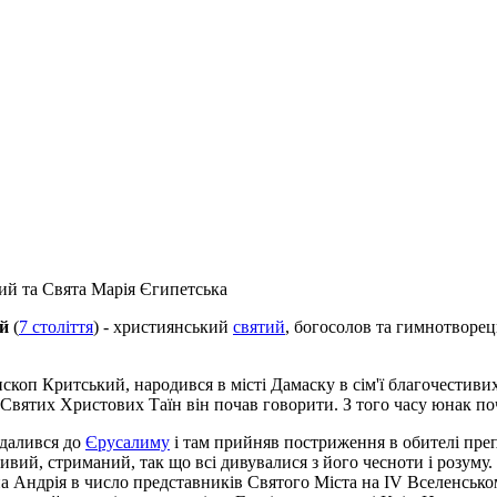
й та Свята Марія Єгипетська
й
(
7 століття
) - християнський
святий
, богосолов та гимнотворець
коп Критський, народився в місті Дамаску в сім'ї благочестиви
Святих Христових Таїн він почав говорити. З того часу юнак по
ддалився до
Єрусалиму
і там прийняв постриження в обителі пре
ивий, стриманий, так що всі дивувалися з його чесноти і розуму
 Андрія в число представників Святого Міста на IV Вселенськом