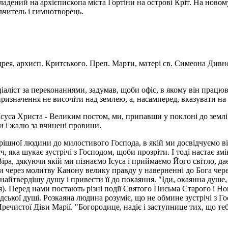
адений на архієпископа міста Гортіни на острові Кріт. На новом
 вчитель і гимнотворець.
рея, архиєп. Критського. Преп. Марти, матері св. Симеона Дивн
ціаліст за переконаннями, задумав, щоби офіс, в якому він працюв
призначення не височіти над землею, а, насампе­ред, вказувати на
Ісуса Христа - Великим постом, ми, припавши у поклоні до земл
и і жалю за вчинені провини.
грішної людини до милостивого Господа, в якій ми досвідчуємо в
, яка шукає зустрічі з Господом, щоби про­зріти. І тоді настає зм
. Віра, дякуючи якій ми пізнаємо Ісуса і приймаємо Його світло, 
ерез молитву Кано­ну велику правду у наверненні до Бога через
найтвердішу душу і привести її до покаяння. "Іди, окаянна душе, 
я). Перед нами постають різні події Святого Письма Старого і Нов
ської душі. Розкаяна людина розуміє, що не обмине зустрічі з 
ечистої Діви Марії. "Богородице, надіє і заступнице тих, що теб