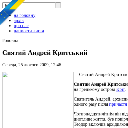
на головну
архів
про нас
написати листа
Головна
Святий Андрей Критський
Середа, 25 лютого 2009, 12:46
Святий Андрей Критськи
Святий Андрей Критськи
на грецькому острові
Кріт
.
Святитель Андрей, архиєпис
одного разу після
причастя
Чотирнадцятилітнім він ві
цнотливе життя, був покірл
Теодор включив архідиякона