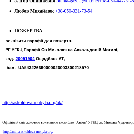
о. Ігор Онишкевич
oranta-gazeta@ukr.net
+38-050-447-31-
Любов Михайлюк
+38-050-331-73-54
ПОЖЕРТВА
реквізити парафії для пожертв:
РГ УГКЦ Парафії Св Миколая на Аскольдовій Могилі,
код:
20051904
Ощадбанк АТ,
iban: UA543226690000026003300218570
http://askoldova-mohyla.org/uk/
Офіційний сайт жіночого вокального ансамблю "Аніма" УГКЦ св. Миколая Чудотворц
http://anima.askoldova-mohyla.org/