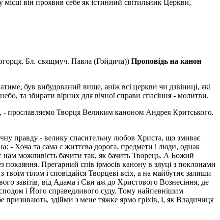
у місці він проявив себе як істинний світильник Церкви,
огорця. Бл. свящмуч. Павла (Гойдича))
Проповідь на канон
атиме, був вибудований вище, аніж всі церкви чи дзвіниці, які
 небо, та збирати вірних для вічної справи спасіння - молитви.
і, - прославляємо Творця Великим каноном Андрея Критського.
ічну правду - велику спасительну любов Хрис­та, що змиває
іна: - Хоча та сама є життєва дорога, предмети і люди, однак
дає нам можливість бачити так, як бачить Творець. А Божий
 покаяння. Пре­гарний спів ірмосів канону в злуці з поклонами
з твоїм тілом і сповідайся Творцеві всіх, а на майбутнє залиши
ого завітів, від Адама і Єви аж до Христового Вознесіння, де
Господом і Його справедливого суду. Тому найпевнішим
е призивають, здійми з мене тяжке ярмо гріхів, і, як Владичиця