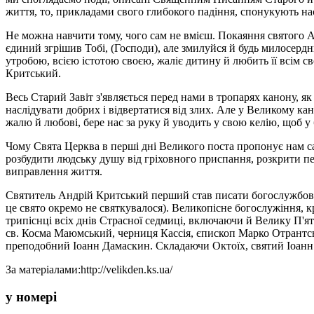
життя, то, прикладами свого глибокого падіння, спонукують нас
Не можна навчити тому, чого сам не вмієш. Покаяння святого Ан
єдиний згрішив Тобі, (Господи), але змилуйся й будь милосерд
утробою, всією істотою своєю, жаліє дитину й любить її всім с
Критський.
Весь Старий Завіт з'являється перед нами в тропарях канону, я
наслідувати добрих і відвертатися від злих. Але у Великому ка
жалю й любові, бере нас за руку й уводить у свою келію, щоб у 
Чому Свята Церква в перші дні Великого поста пропонує нам сам
розбудити людську душу від гріховного приспання, розкрити пер
виправлення життя.
Святитель Андрій Критський перший став писати богослужбові к
це свято окремо не святкувалося). Великопісне богослужіння, 
трипіснці всіх днів Страсної седмиці, включаючи й Велику П'я
св. Косма Маюмський, черниця Кассія, єпископ Марко Отрантськ
преподобний Іоанн Дамаскин. Складаючи Октоїх, святий Іоанн 
За матеріалами:http://velikden.ks.ua/
у номері