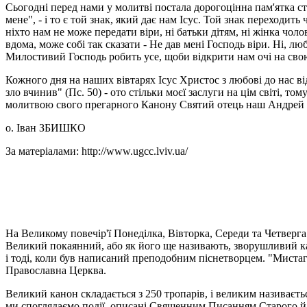
Сьогодні перед нами у молитві постала дорогоцінна па­м'ятка с
мене", - і то є той знак, який дає нам Ісус. Той знак переход
ніхто нам не може передати віри, ні батьки дітям, ні жінка чоло
вдома, може собі так ска­зати - Не дав мені Господь віри. Ні, 
Милости­вий Господь робить усе, щоби відкрити нам очі на свою 
Кожного дня на наших вівтарях Ісус Христос з любові до нас в
зло вчинив" (Пс. 50) - ото стільки моєї заслуги на цім світі, 
молитвою свого прегарного Канону Святий отець наш Андрей 
о. Іван ЗБИШКО
За матеріалами: http://www.ugcc.lviv.ua/
На Великому повечір'ї Понеділка, Вівторка, Середи та Четверга 
Великий покаянний, або як його ще називають, зворушливий ка
і тоді, коли був написаний преподобним піснетворцем. "Мистаго
Православна Церква.
Великий канон складається з 250 тропарів, і великим називаєтьс
ми споглядаємо події, описані Священним Писанням Старого й Н