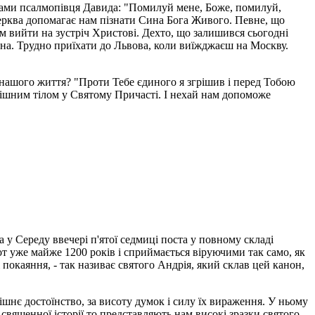
ловами псалмопівця Давида: "Помилуй мене, Боже, помилуй,
а Церква допомагає нам пізнати Сина Бога Живого. Певне, що
ам вийти на зустріч Хрис­тові. Дехто, що залишився сьогодні
юдина. Трудно приїхати до Львова, коли виїжджаєш на Москву.
 нашого життя? "Проти Тебе єдиного я згрішив і перед Тобою
 грішним тілом у Святому Причасті. І нехай нам допоможе
а у Середу ввечері п'ятої седмиці поста у повному складі
т уже майже 1200 років і сприймається віруючими так само, як
покаяння, - так називає святого Андрія, який склав цей канон,
рішнє достоїнство, за висоту думок і силу їх вираження. У ньому
священної історії то представляють нам високі зразки святого