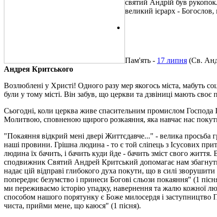
святий Андрій був рукопокл
великий ієрарх - Богослов,
Пам'ять -
17 липня
(Св. Анд
Андрея Критського
Возлюблені у Христі! Одного разу мер якогось міста, ма­буть со
були у тому місті. Він забув, що церкви та дзвіниці мають своє 
Сьогодні, коли церква живе спасительним промислом Гос­пода 
Молитвою, сповненою щирого розка­яння, яка навчає нас покут
"Покаяння відкрий мені двері Життєдавче..." - велика просьба 
наші провини. Грішна людина - то є той сліпець з Ісусових притч
людина їх бачить, і бачить куди йде - бачить зміст свого життя
сподвижник Святий Анд­рей Критський допомагає нам збагнути ч
надає цій відправі глибокого духа покути, що в силі зворушити 
попереднє безумство і принеси Богові сльози покаяння" (1 пісн
ми переживаємо історію упадку, навернення та жалю кожної люд
способом нашого порятунку є Боже ми­лосердя і заступництво Пр
чиста, прийми мене, що каюся" (1 пісня).