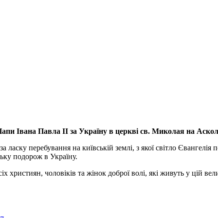
апи Івана Павла ІІ за Україну
в церкві св. Миколая на Аско
а ласку перебування на київській землі, з якої світло Євангелія 
ьку подорож в Україну.
ристиян, чоловіків та жінок доброї волі, які живуть у цій велик