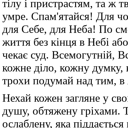
тілу і пристрастям, та ж тв
умре. Спам'ятайся! Для чо
для Себе, для Неба! По см
життя без кінця в Небі або
чекає суд. Всемогутній, В
кожне діло, кожну думку, 
трохи подумай над тим, в 
Нехай кожен загляне у св
душу, обтяжену гріхами. Т
ослаблену, яка піддається 