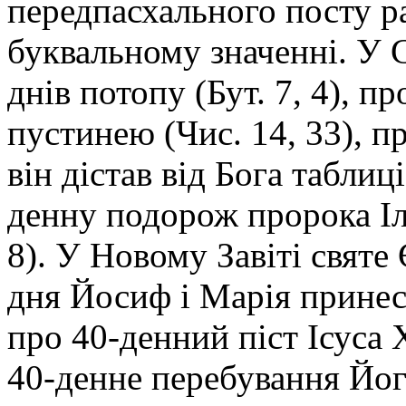
передпасхального посту р
буквальному значенні. У 
днів потопу (Бут. 7, 4), п
пустинею (Чис. 14, 33), п
він дістав від Бога таблиці
денну подорож пророка Ілл
8). У Новому Завіті святе
дня Йосиф і Марія принесл
про 40-денний піст Ісуса Х
40-денне перебування Його