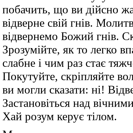
побачить, що ви дійсно жал
відверне свій гнів. Моли
відвернемо Божий гнів. С
Зрозумійте, як то легко в
слабне і чим раз стає тяжч
Покутуйте, скріпляйте во
ви могли сказати: ні! Відве
Застановіться над вічним
Хай розум керує тілом.