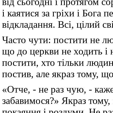
від сьогодні і протягом с
і каятися за гріхи і Бога
відкладання. Всі, цілий св
Часто чути: постити не л
що до церкви не ходить і 
постити, хто тільки людин
постив, але якраз тому, що
«Отче, - не раз чую, - каж
забавимося?» Якраз тому, щ
покаяння і роздуми. Не ра