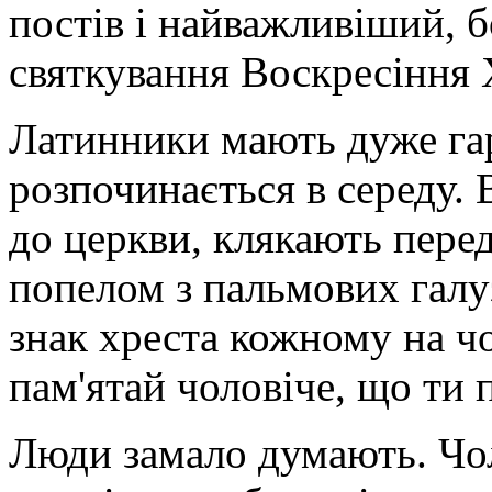
постів і найважливіший, б
святкування Воскресіння 
Латинники мають дуже гар
розпочинається в середу. 
до церкви, клякають пере
попелом з пальмових галуз
знак хреста кожному на ч
пам'ятай чоловіче, що ти 
Люди замало думають. Чол