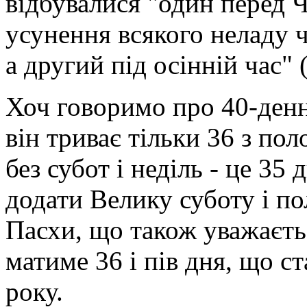
відбувалися "один перед 
усунення всякого неладу 
а другий під осінній час" 
Хоч говоримо про 40-денни
він триває тільки 36 з по
без субот і неділь - це 35
додати Велику суботу і п
Пасхи, що також уважаєтьс
матиме 36 і пів дня, що с
року.