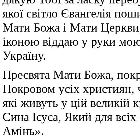
якої світло Євангелія поши
Мати Божа і Мати Церкви
іконою віддаю у руки мою
Україну.
Пресвята Мати Божа, пок
Покровом усіх християн, ч
які живуть у цій великій к
Сина Ісуса, Який для всі
Амінь».