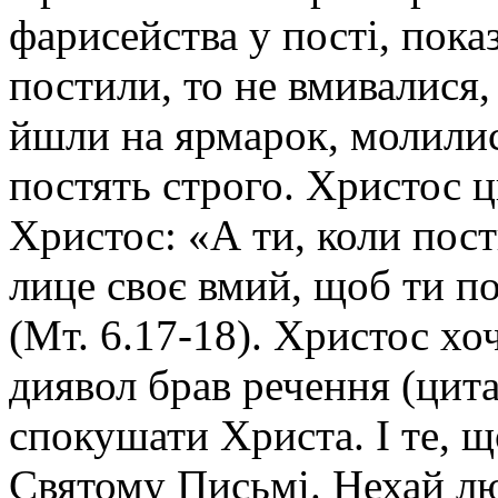
фарисейства у пості, пока
постили, то не вмивалися
йшли на ярмарок, молилис
постять строго. Христос ц
Христос: «А ти, коли пост
лице своє вмий, щоб ти п
(Мт. 6.17-18). Христос хо
диявол брав речення (цита
спокушати Христа. І те, щ
Святому Письмі. Нехай л