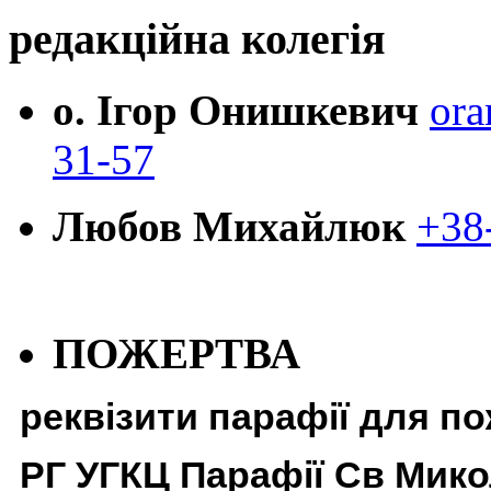
редакційна колегія
о. Ігор Онишкевич
ora
31-57
Любов Михайлюк
+38
ПОЖЕРТВА
реквізити парафії для п
РГ УГКЦ Парафії Св Мико