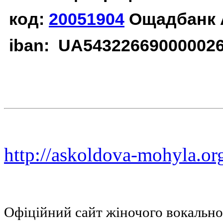
код:
20051904
Ощадбанк 
iban: UA54322669000002
http://askoldova-mohyla.or
Офіційний сайт жіночого вокальн