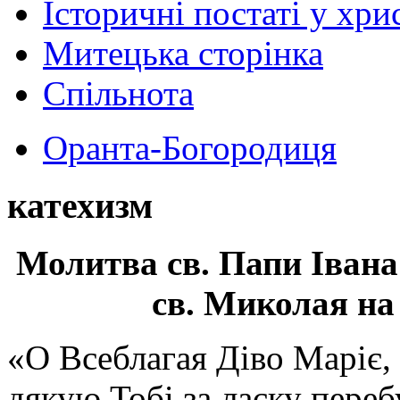
Історичні постаті у хри
Митецька сторінка
Спільнота
Оранта-Богородиця
катехизм
Молитва св.
Папи Івана
св. Миколая на
«О Всеблагая Діво Маріє,
дякую Тобі за ласку перебу