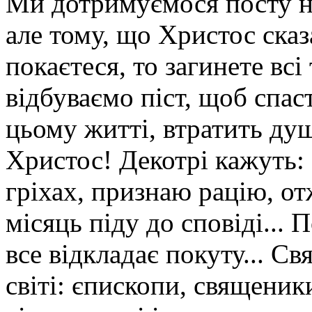
Ми дотримуємося посту не
але тому, що Христос сказа
покаєтеся, то загинете всі
відбуваємо піст, щоб спас
цьому житті, втратить ду
Христос! Декотрі кажуть: 
гріхах, признаю рацію, о
місяць піду до сповіді... 
все відкладає покуту... С
світі: єпископи, священики