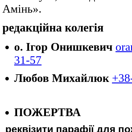
Амінь».
редакційна колегія
о. Ігор Онишкевич
ora
31-57
Любов Михайлюк
+38
ПОЖЕРТВА
реквізити парафії для п