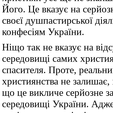
Його. Це вказує на серйо
своєї душпастирської дія
конфесіям України.
Ніщо так не вказує на від
середовищі самих христия
спасителя. Проте, реальни
християнства не залишає, 
що це викличе серйозне з
середовищі України. Адж