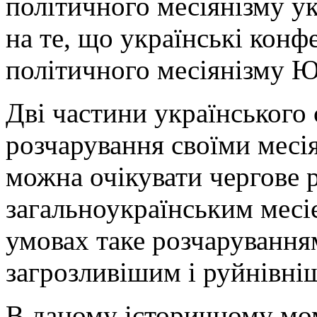
політичного месіянізму ук
на те, що українські конфе
політичного месіянізму Ю
Дві частини українського
розчарування своїми месі
можна очікувати чергове 
загальноукраїнським месі
умовах таке розчарування
загрозливішим і руйнівні
В даному історичному мом