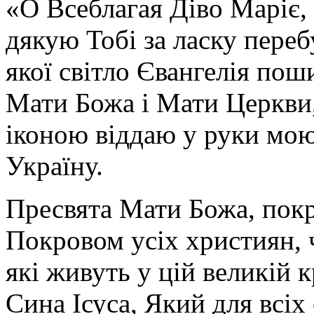
«О Всеблагая Діво Маріє,
дякую Тобі за ласку перебу
якої світло Євангелія поши
Мати Божа і Мати Церкви
іконою віддаю у руки мою
Україну.
Пресвята Мати Божа, пок
Покровом усіх християн, ч
які живуть у цій великій к
Сина Ісуса, Який для всі