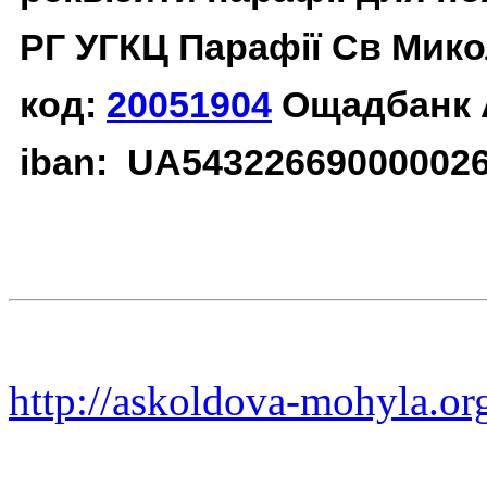
РГ УГКЦ Парафії Св Мико
код:
20051904
Ощадбанк 
iban: UA54322669000002
http://askoldova-mohyla.or