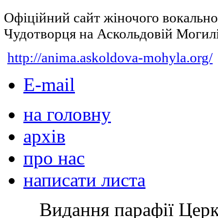
Офіційний сайт жіночого вокальн
Чудотворця на Аскольдовій Могил
http://anima.askoldova-mohyla.org/
E-mail
на головну
архів
про нас
написати листа
Видання парафії Цер