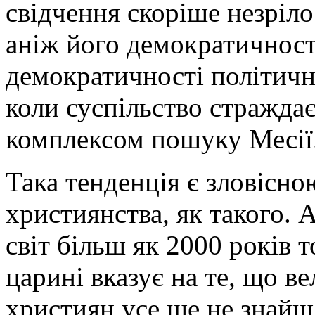
свідчення скоріше незріло
аніж його демократичност
демократичності політичн
коли суспільство стражда
комплексом пошуку Месії
Така тенденція є зловісно
християнства, як такого.
світ більш як 2000 років т
царині вказує на те, що в
християн усе ще не знайш