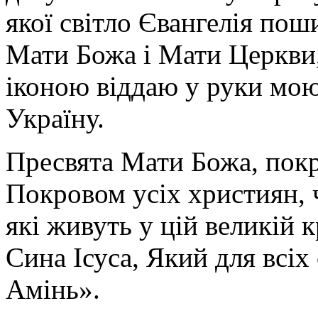
якої світло Євангелія поши
Мати Божа і Мати Церкви
іконою віддаю у руки мою
Україну.
Пресвята Мати Божа, пок
Покровом усіх християн, ч
які живуть у цій великій к
Сина Ісуса, Який для всі
Амінь».