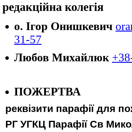
редакційна колегія
о. Ігор Онишкевич
ora
31-57
Любов Михайлюк
+38
ПОЖЕРТВА
реквізити парафії для п
РГ УГКЦ Парафії Св Мико