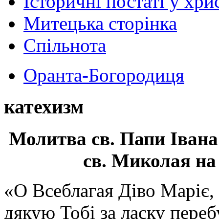
Історичні постаті у хри
Митецька сторінка
Спільнота
Оранта-Богородиця
катехизм
Молитва св.
Папи Івана
св. Миколая на
«О Всеблагая Діво Маріє,
дякую Тобі за ласку перебу