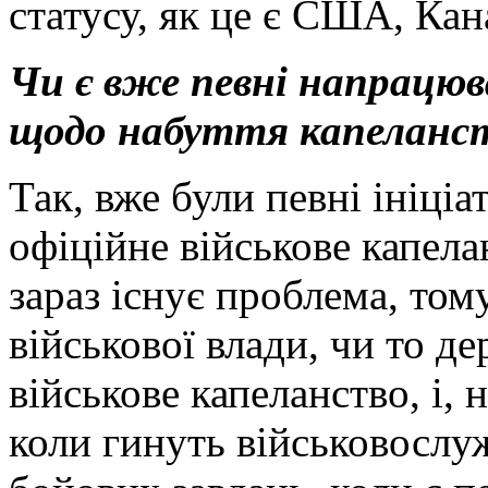
статусу, як це є США, Кан
Чи є вже певні напрацюв
щодо набуття капеланс
Так, вже були певні ініці
офіційне військове капела
зараз існує проблема, том
військової влади, чи то д
військове капеланство, і, 
коли гинуть військовослу