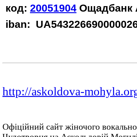
код:
20051904
Ощадбанк 
iban: UA54322669000002
http://askoldova-mohyla.or
Офіційний сайт жіночого вокальн
Чудотворця на Аскольдовій Могил