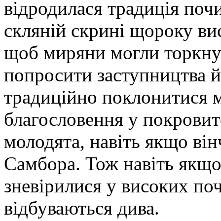
відродилася традиція почи
скляній скрині щороку вис
щоб миряни могли торкнут
попросити заступництва й
традиційно поклонитися 
благословення у покровит
молодята, навіть якщо ві
Самбора. Тож навіть якщо
зневірилися у високих почу
відбуваються дива.