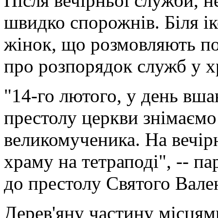
Після вечірньої служби, 
швидко спорожнів. Біля і
жінок, що розмовляють п
про розпорядок служб у х
"14-го лютого, у день вша
престолу церкви знімаємо
великомученика. На вечір
храму на тетраподі", -- п
до престолу Святого Вале
Дерев'яну частину місцям