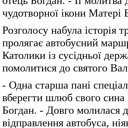
отець Богдан. - Її молитва
чудотворної ікони Матері 
Розголосу набула історія т
пролягає автобусний маршр
Католики із сусідньої дер
помолитися до святого Вал
- Одна старша пані спеціал
вберегти шлюб свого сина з
Богдан. - Довго молилася 
відправлення автобуса, нія