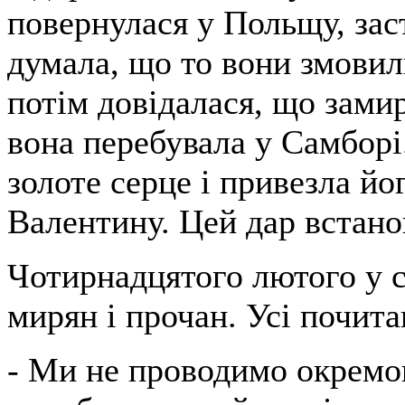
повернулася у Польщу, за
думала, що то вони змовили
потім довідалася, що замир
вона перебувала у Самборі
золоте серце і привезла йо
Валентину. Цей дар встано
Чотирнадцятого лютого у с
мирян і прочан. Усі почита
- Ми не проводимо окремог