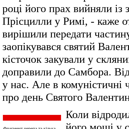
році його прах вийняли із 
Прісцилли у Римі, - каже о
вирішили передати частину
заопікувався святий Вален
кісточок закували у скляни
доправили до Самбора. Від
у нас. Але в комуністичні
про день Святого Валентин
Коли відроди
його мощі у 
Фрагмент черепа та кілька