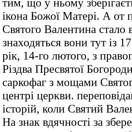
тим, що у ньому зберігаєт
ікона Божої Матері. А от 
Святого Валентина стало 
знаходяться вони тут із 1
рік, 14-го лютого, з прав
Різдва Пресвятої Богород
саркофаг з мощами Святог
центрі церкви. переповід
історій, коли Святий Вале
На знак вдячності за збер