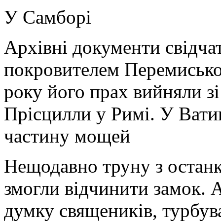
У Самборі
Архівні документи свідча
покровителем Перемисько-
року його прах вийняли зі
Прісцилли у Римі. У Вати
частину мощей
Нещодавно труну з останк
змогли відчинити замок. А
думку священиків, турбува