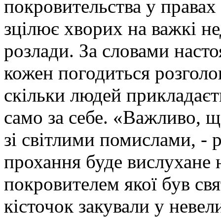
покровительства у правах
зцілює хворих на важкі не
розлади. За словами насто
кожен погодиться розголош
скільки людей прикладаєт
само за себе. «Важливо, 
зі світлими помислами, - р
прохання буде вислухане 
покровителем якої був свя
кісточок закували у невел