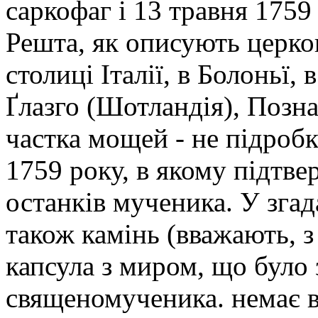
саркофаг і 13 травня 175
Решта, як описують церков
столиці Італії, в Болоньї, 
Ґлазго (Шотландія), Позн
частка мощей - не підробк
1759 року, в якому підтве
останків мученика. У зга
також камінь (вважають, з
капсула з миром, що було
священомученика. немає в