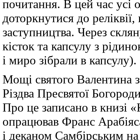
почитання. В цей час усі 
доторкнутися до реліквії,
заступництва. Через склян
кісток та капсулу з ріди
і миро зібрали в капсулу).
Мощі святого Валентина з
Різдва Пресвятої Богороди
Про це записано в книзі 
опрацював Франс Арабіяс
і деканом Самбірським на 