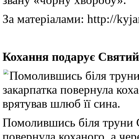
За матеріалами: http://kyja
Кохання подарує Святий
Помолившись біля труни
закарпатка повернула коха
врятував шлюб її сина.
Помолившись біля труни С
повернула коханого, а чер