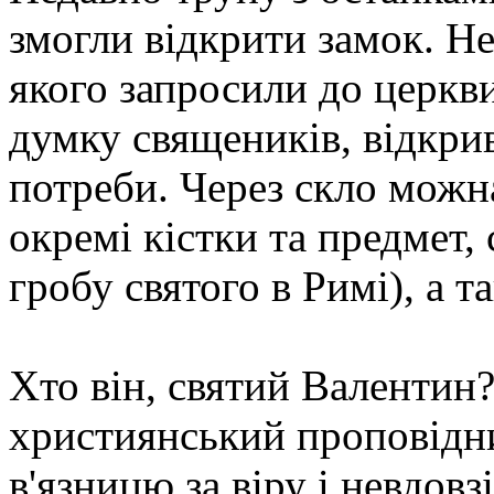
змогли відкрити замок. Не 
якого запросили до церкви
думку священиків, відкри
потреби. Через скло можн
окремі кістки та предмет,
гробу святого в Римі), а т
Хто він, святий Валентин?
християнський проповідни
в'язницю за віру і невдовз