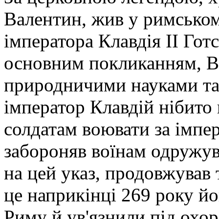
Валентин, жив у римському
імператора Клавдія II Готс
основним покликанням, В
природничими науками т
імператор Клавдій нібито 
солдатам воювати за імпер
забороняв воїнам одружув
на цей указ, продовжував 
це наприкінці 269 року йо
Риму й ув'язнили під охо