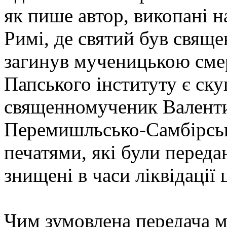
як пише автор, викопані н
Римі, де святий був свяще
загинув мученицькою смер
Папського інституту є ску
священномученик Валенти
Перемишльсько-Самбірсько
печатями, які були переда
знищені в часи ліквідації 
Чим зумовлена передача м