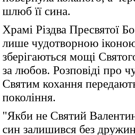
шлюб її сина.
Храмі Різдва Пресвятої Б
лише чудотворною іконою
зберігаються мощі Святог
за любов. Розповіді про ч
Святим кохання передають
покоління.
"Якби не Святий Валентин,
син залишився без дружини