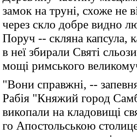
замок на труні, схоже не 
через скло добре видно лю
Поруч -- скляна капсула,
в неї збирали Святі сльоз
мощі римського великому
"Вони справжні, -- запевн
Рабія "Княжий город Самбі
викопали на кладовищі свя
го Апостольською столице