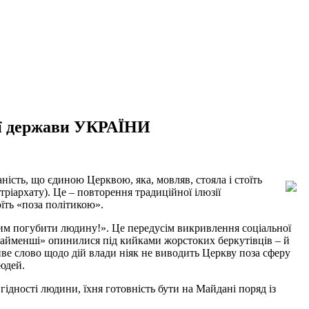
шої держави УКРАЇНИ
сть, що єдиною Церквою, яка, мовляв, стояла і стоїть
ріархату). Це – повторення традиційної ілюзії
їть «поза політикою».
им погубити людину!». Це передусім викривлення соціальної
 найменші» опинилися під кийками жорстоких беркутівців – й
ливе слово щодо дій влади ніяк не виводить Церкву поза сферу
юдей.
 гідності людини, їхня готовність бути на Майдані поряд із