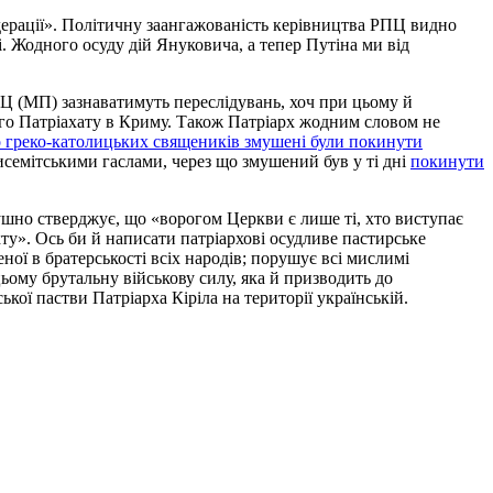
едерації». Політичну заангажованість керівництва РПЦ видно
і. Жодного осуду дій Януковича, а тепер Путіна ми від
ПЦ (МП) зазнаватимуть переслідувань, хоч при цьому й
го Патріахату в Криму. Також Патріарх жодним словом не
о греко-католицьких священиків змушені були покинути
исемітськими гаслами, через що змушений був у ті дні
покинути
лушно стверджує, що «ворогом Церкви є лише ті, хто виступає
у». Ось би й написати патріархові осудливе пастирське
ної в братерськості всіх народів; порушує всі мислимі
цьому брутальну військову силу, яка й призводить до
ької пастви Патріарха Кіріла на території українській.