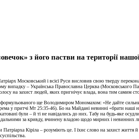
 «овечок» з його пастви на території на
ріарх Московський і всієї Руси висловив свою тверду переконані
ьому випадку – Українська Православна Церква (Московського Пат
лосу на захист людей, яких пригнічує влада, вона тим самим сто
у, сформульованого ще Володимиром Мономахом: «Не дайте сильн
крема у притчі Мт 25:35-46). Бо на Майдані невинні «брати наші
атовані були – й ті не навідались до них. Табу на будь-яке осуд
відальними за кривду, вчинену владою щодо мирних і невинних л
 Патріарха Кіріла – розуміють це. І їхнє слово на захист життя й
суспільства.