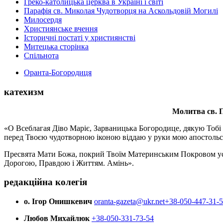
Греко-католицька церква в Україні і світі
Парафія св. Миколая Чудотворця на Аскольдовій Могилі
Милосердя
Християнське вчення
Історичні постаті у християнстві
Митецька сторінка
Спільнота
Оранта-Богородиця
катехизм
Молитва св.
П
«О Всеблагая Діво Маріє, Зарваницька Богородице, дякую Тобі з
перед Твоєю чудотворною іконою віддаю у руки мою апостольс
Пресвята Мати Божа, покрий Твоїм Материнським Покровом усіх х
Дорогою, Правдою і Життям. Амінь».
редакційна колегія
о. Ігор Онишкевич
oranta-gazeta@ukr.net
+38-050-447-31-
Любов Михайлюк
+38-050-331-73-54