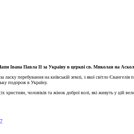
апи Івана Павла ІІ за Україну
в церкві св. Миколая на Аско
а ласку перебування на київській землі, з якої світло Євангелія 
ьку подорож в Україну.
ристиян, чоловіків та жінок доброї волі, які живуть у цій велик
57