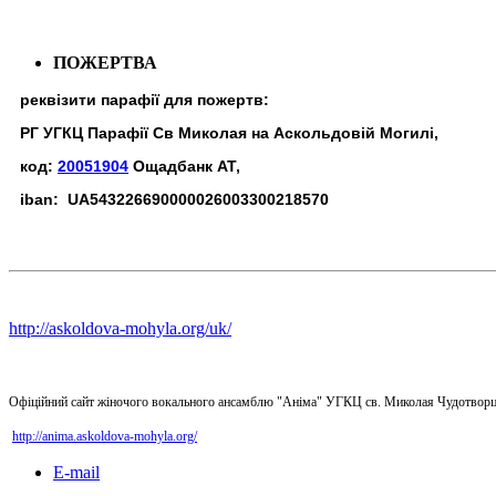
ПОЖЕРТВА
реквізити парафії для пожертв:
РГ УГКЦ Парафії Св Миколая на Аскольдовій Могилі,
код:
20051904
Ощадбанк АТ,
iban: UA543226690000026003300218570
http://askoldova-mohyla.org/uk/
Офіційний сайт жіночого вокального ансамблю "Аніма" УГКЦ св. Миколая Чудотворц
http://anima.askoldova-mohyla.org/
E-mail