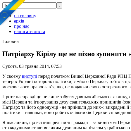
на головну
архів
про нас
написати листа
Головна
Патріарху Кірілу ще не пізно зупинити
Субота, 03 травня 2014, 07:53
У своєму
виступі
перед початком Вищої Церковної Ради РПЦ Пат
тепер в Україні осторонь політики, є «його Церква», тобто в ц
московського православ’я, що, не подаючи свого остережного го
Проте насправді це не лише забуття давньокиївського заклик
місії Церкви та ігнорування духу євангельських принципів (зо
Патріарх та його однодумці «не прийшли до них»; викрадені й к
політики – навпаки, воно робить очільників Церкви співвідпо
Я щасливий, що всі інші релігійні громади – за винятком Церкви
страждущими стали великим духовним капіталом українського 