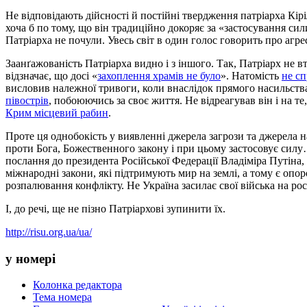
Не відповідають дійсності й постійні твердження патріарха Кір
хоча б по тому, що він традиційно докоряє за «застосування си
Патріарха не почули. Увесь світ в один голос говорить про агре
Заанґажованість Патріарха видно і з іншого. Так, Патріарх н
відзначає, що досі «
захоплення храмів не було
». Натомість
не с
висловив належної тривоги, коли внаслідок прямого насильств
півострів
, побоюючись за своє життя. Не відреагував він і на 
Крим місцевий рабин
.
Проте ця однобокість у виявленні джерела загрози та джерела н
проти Бога, Божественного закону і при цьому застосовує силу
послання до президента Російської Федерації Владіміра Путіна, 
міжнародні закони, які підтримують мир на землі, а тому є опор
розпалювання конфлікту. Не Україна засилає свої війська на росі
І, до речі, ще не пізно Патріархові зупинити їх.
http://risu.org.ua/ua/
у номері
Колонка редактора
Тема номера