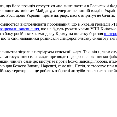
іла, що його позиція стосується «не лише пастви в Російській Ф
ли» лише активістам Майдану, а тепер лише чинній владі в Україн
сію Росії щодо України, проте патріарх цього впритул не бачить.
е втомлюється висловлювати побоювання, що в Україні громади У
працювали запевнення
, що не будуть рухати храми УПЦ Київсько
а з боку російських командос у Криму на початку березня
п’ятер
те, що ті самі нападники розписали симферопольську синагогу ант
асильства зіграла з патріархом кепський жарт. Так, він цілком с
… застосування сили зажди призводить до розпалювання конфлікт
який чинить саме це: виступає проти Божої заповіді любові, втіле
ою для Божого Закону. Нарешті, саме він, Путін, застосовує при 
йську територію – це роблять озброєні до зубів «овечки» з російс