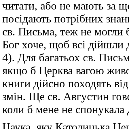
читати, або не мають за що
посідають потрібних знан
св. Письма, теж не могли 
Бог хоче, щоб всі дійшли 
4). Для багатьох св. Пись
якщо б Церква вагою живог
книги дійсно походять від
змін. Ще св. Августин гов
коли б мене не спонукала 
Наука, яку Католицька Це