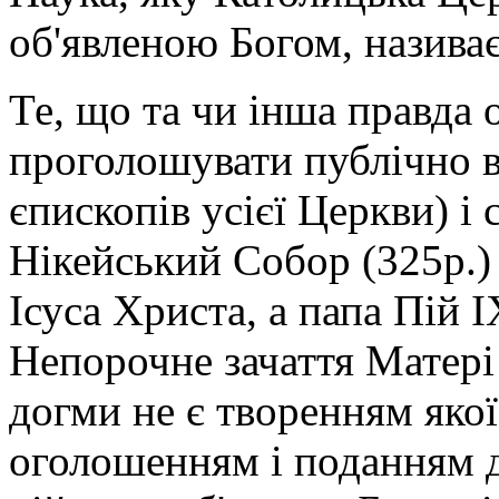
об'яв­леною Богом, назива
Те, що та чи інша правда 
проголошувати публічно в
єпископів усієї Церкви) і 
Нікейський Собор (325р.)
Ісуса Христа, а папа Пій I
Непорочне зачаття Матер
догми не є творенням якої
оголошенням і поданням д