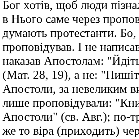
Бог хотів, щоб люди пізна
в Нього саме через пропові
думають протестанти. Бо,
проповідував. І не написа
наказав Апостолам: "Йдіть
(Мат. 28, 19), а не: "Пиші
Апостоли, за невеликим ви
лише проповідували: "Кни
Апостоли" (св. Авг.); по-т
же то віра (приходить) чер