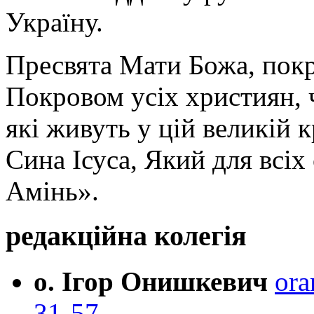
Україну.
Пресвята Мати Божа, пок
Покровом усіх християн, ч
які живуть у цій великій к
Сина Ісуса, Який для всі
Амінь».
редакційна колегія
о. Ігор Онишкевич
ora
31-57