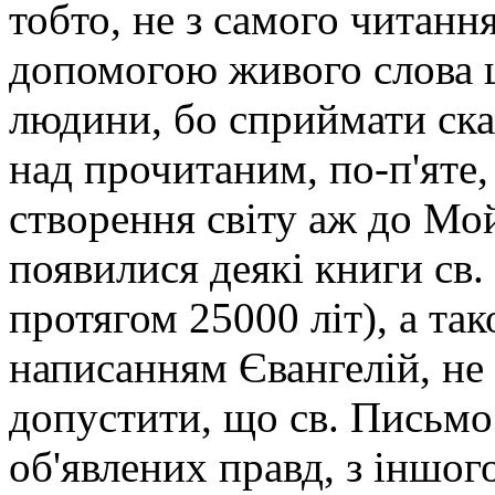
тобто, не з самого читання
допомогою живого слова ц
людини, бо сприймати ска
над прочитаним, по-п'яте,
створення світу аж до Мой
появилися деякі книги св.
протягом 25000 літ), а так
написанням Євангелій, не 
допус­тити, що св. Письм
об'явлених правд, з іншого