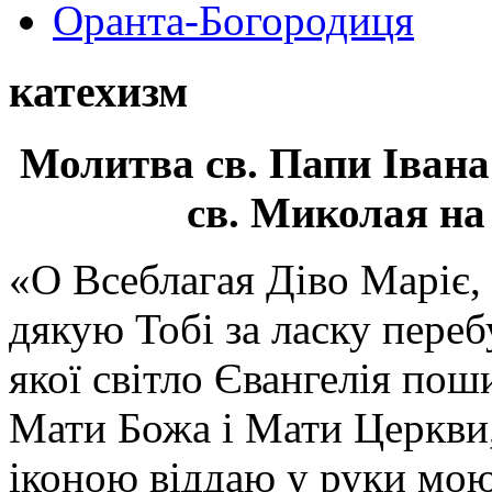
Оранта-Богородиця
катехизм
Молитва св.
Папи Івана
св. Миколая на
«О Всеблагая Діво Маріє,
дякую Тобі за ласку перебу
якої світло Євангелія поши
Мати Божа і Мати Церкви
іконою віддаю у руки мою