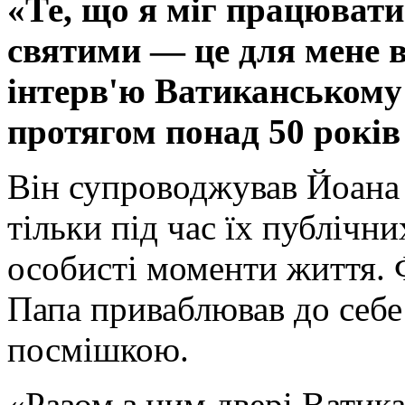
«Те, що я міг працювати
святими — це для мене в
інтерв'ю Ватиканському
протягом понад 50 рокі
Він супроводжував Йоана 
тільки під час їх публічни
особисті моменти життя. 
Папа приваблював до себе
посмішкою.
«Разом з ним двері Ватик