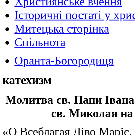
Християнське вчення
Історичні постаті у хри
Митецька сторінка
Спільнота
Оранта-Богородиця
катехизм
Молитва св.
Папи Івана
св. Миколая на
«О Всеблагая Діво Маріє,