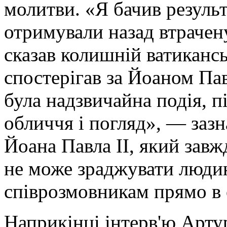
молитви. «Я бачив резуль
отримували назад втрачену
сказав колишній ватикансь
спостерігав за Йоаном Пав
була надзвичайна подія, п
обличчя і погляд», — зазн
Йоана Павла II, який завж
не може зраджувати людин
співрозмовникам прямо в 
Наприкінці інтерв'ю Арту