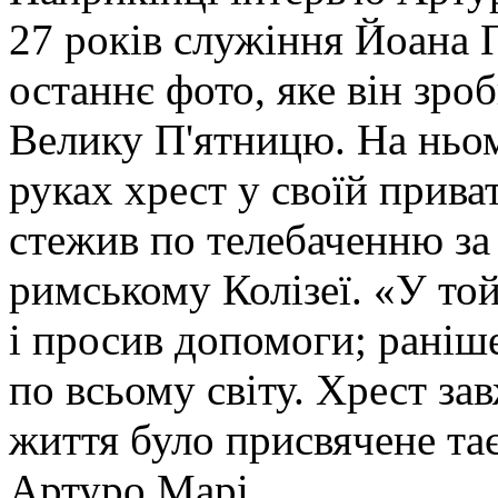
27 років служіння Йоана Па
останнє фото, яке він зр
Велику П'ятницю. На ньом
руках хрест у своїй прива
стежив по телебаченню за
римському Колізеї. «У то
і просив допомоги; раніш
по всьому світу. Хрест за
життя було присвячене та
Артуро Марі.