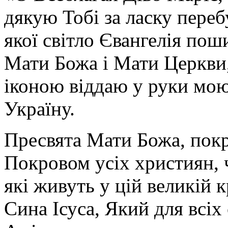
дякую Тобі за ласку перебу
якої світло Євангелія поши
Мати Божа і Мати Церкви
іконою віддаю у руки мою
Україну.
Пресвята Мати Божа, пок
Покровом усіх християн, ч
які живуть у цій великій к
Сина Ісуса, Який для всі