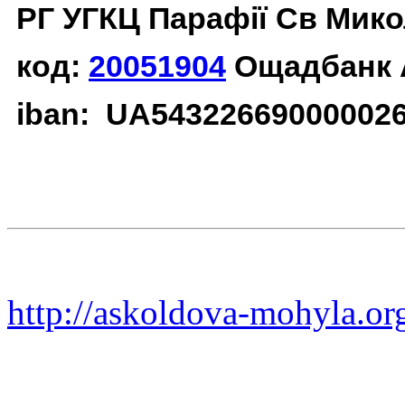
РГ УГКЦ Парафії Св Мико
код:
20051904
Ощадбанк 
iban: UA54322669000002
http://askoldova-mohyla.or