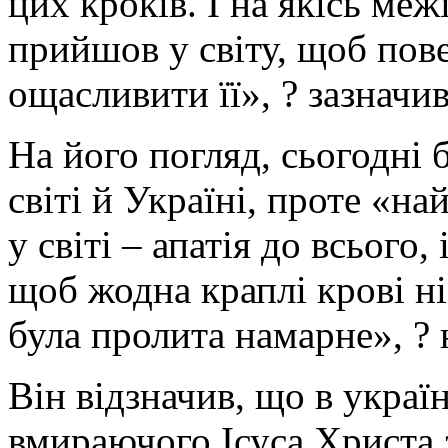
цих кроків. І на якісь меж
прийшов у світу, щоб пов
ощасливити її», ? зазначи
На його погляд, сьогодні б
світі й Україні, проте «н
у світі – апатія до всього
щоб жодна краплі крові ні
була пролита намарне», ?
Він відзначив, що в україн
вмираючого Ісуса Христа 