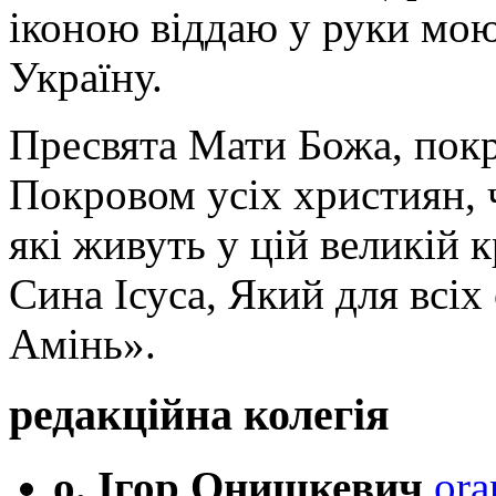
іконою віддаю у руки мою
Україну.
Пресвята Мати Божа, пок
Покровом усіх християн, ч
які живуть у цій великій к
Сина Ісуса, Який для всі
Амінь».
редакційна колегія
о. Ігор Онишкевич
ora