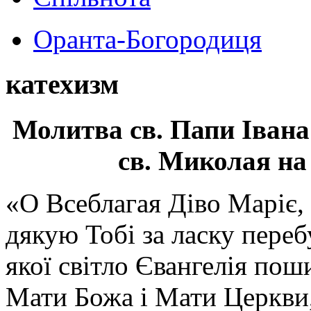
Оранта-Богородиця
катехизм
Молитва св.
Папи Івана
св. Миколая на
«О Всеблагая Діво Маріє,
дякую Тобі за ласку перебу
якої світло Євангелія поши
Мати Божа і Мати Церкви