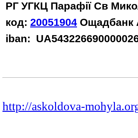
РГ УГКЦ Парафії Св Мико
код:
20051904
Ощадбанк 
iban: UA54322669000002
http://askoldova-mohyla.or