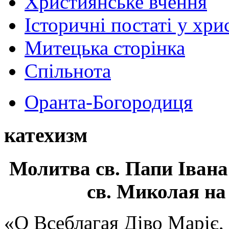
Християнське вчення
Історичні постаті у хри
Митецька сторінка
Спільнота
Оранта-Богородиця
катехизм
Молитва св.
Папи Івана
св. Миколая на
«О Всеблагая Діво Маріє,