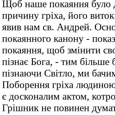
Щоб наше покаяння було 
причину гріха, його виток
явив нам св. Андрей. Осн
покаянного канону - показ
покаяння, щоб змінити с
пізнає Бога, - тим більше
пізнаючи Світло, ми бачи
Поборення гріха людиною
є досконалим актом, котрог
Грішник не повинен думат