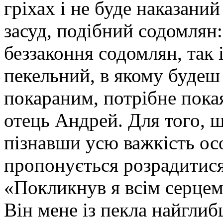
гріхах і не буде наказаний
засуд, подібний содомлян
беззаконня содомлян, так 
пекельний, в якому будеш 
покараним, потрібне покая
отець Андрей. Для того, щ
пізнавши усю важкість ос
пропонується розрадитис
«Покликнув я всім серцем
Він мене із пекла найглиб