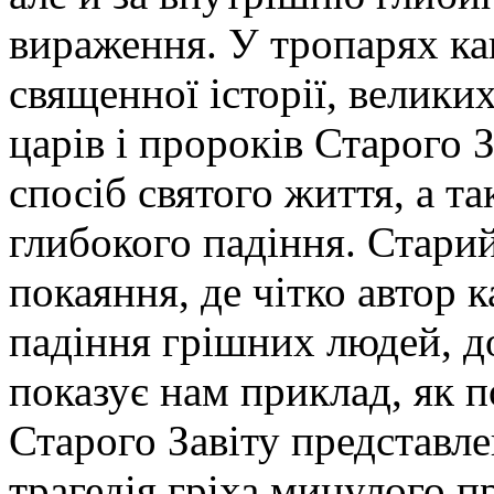
вираження. У тропарях ка
священної історії, великих
царів і пророків Старого З
спосіб святого життя, а т
глибокого падіння. Старий
покаяння, де чітко автор 
падіння грішних людей, до
показує нам приклад, як п
Старого Завіту представле
трагедія гріха минулого п