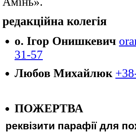
Амінь».
редакційна колегія
о. Ігор Онишкевич
ora
31-57
Любов Михайлюк
+38
ПОЖЕРТВА
реквізити парафії для п