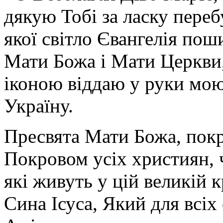
дякую Тобі за ласку перебу
якої світло Євангелія поши
Мати Божа і Мати Церкви
іконою віддаю у руки мою
Україну.
Пресвята Мати Божа, пок
Покровом усіх християн, ч
які живуть у цій великій к
Сина Ісуса, Який для всі