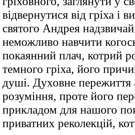
гріховного, заглянути у св
відвернутися від гріха і 
святого Андрея надзвичай
неможливо навчити когось
покаянний плач, котрий р
темного гріха, його причин
душі. Духовне пережиття 
розуміння, проте його пе
прикладом для нашого пок
приватних реколекцій, ко