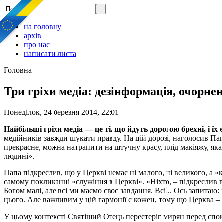
на головну
архів
про нас
написати листа
Головна
Три гріхи медіа: дезінформація, очорне
Понеділок, 24 березня 2014, 22:01
Найбільші гріхи медіа — це ті, що йдуть дорогою брехні, і ї
медійників завжди шукати правду. На цій дорозі, наголосив Пап
прекрасне, можна натрапити на штучну красу, плід макіяжу, яка
людині».
Папа підкреслив, що у Церкві немає ні малого, ні великого, а 
самому покликанні «служіння в Церкві». «Ніхто, – підкреслив 
Богом малі, але всі ми маємо своє завдання. Всі!.. Ось запитаю
цього. Але важливим у цій гармонії є кожен, тому що Церква – 
У цьому контексті Святіший Отець перестеріг мирян перед спок