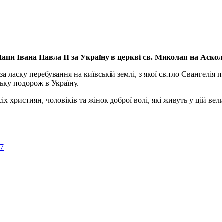
апи Івана Павла ІІ за Україну
в церкві св. Миколая на Аско
а ласку перебування на київській землі, з якої світло Євангелія 
ьку подорож в Україну.
ристиян, чоловіків та жінок доброї волі, які живуть у цій велик
57