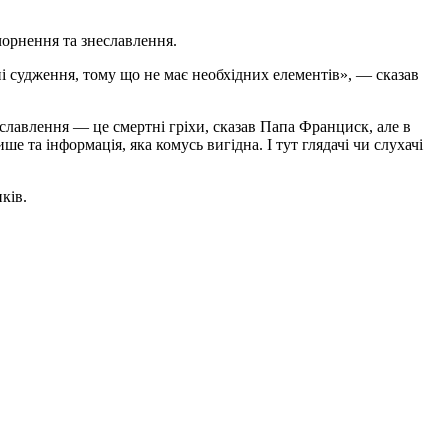
очорнення та знеславлення.
ні судження, тому що не має необхідних елементів», — сказав
еславлення — це смертні гріхи, сказав Папа Франциск, але в
е та інформація, яка комусь вигідна. І тут глядачі чи слухачі
ків.