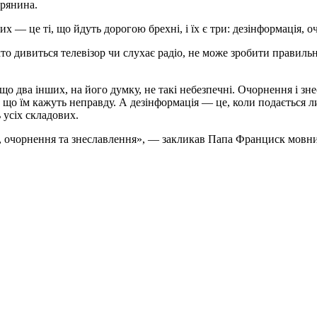
рянина.
х — це ті, що йдуть дорогою брехні, і їх є три: дезінформація, 
то дивиться телевізор чи слухає радіо, не може зробити правиль
о два інших, на його думку, не такі небезпечні. Очорнення і зн
 що їм кажуть неправду. А дезінформація — це, коли подається лиш
 усіх складових.
ії, очорнення та знеславлення», — закликав Папа Франциск мовни