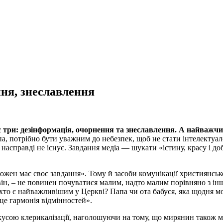
ння, знеславлення
х є три: дезінформація, очорнення та знеславлення. А найважч
а, потрібно бути уважним до небезпек, щоб не стати інтелектуал
 насправді не існує. Завдання медіа — шукати «істину, красу і д
«кожен має своє завдання». Тому й засоби комунікації християнсь
він, – не повинен почуватися малим, надто малим порівняно з ін
: хто є найважливішим у Церкві? Папа чи ота бабуся, яка щодня мо
це гармонія відмінностей».
усою клерикалізації, наголошуючи на тому, що мирянин також має