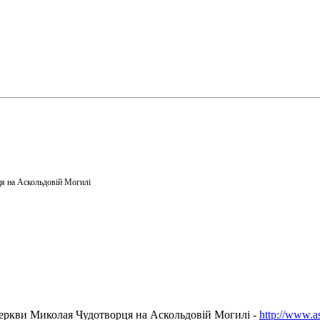
я на Аскольдовій Могилі
еркви Миколая Чудотворця на Аскольдовій Могилі -
http://www.a