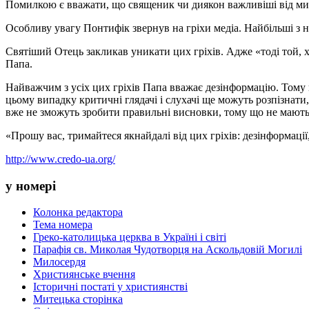
Помилкою є вважати, що священик чи диякон важливіші від ми
Особливу увагу Понтифік звернув на гріхи медіа. Найбільші з ни
Святіший Отець закликав уникати цих гріхів. Адже «тоді той, х
Папа.
Найважчим з усіх цих гріхів Папа вважає дезінформацію. Тому щ
цьому випадку критичні глядачі і слухачі ще можуть розпізнати,
вже не зможуть зробити правильні висновки, тому що не мають
«Прошу вас, тримайтеся якнайдалі від цих гріхів: дезінформац
http://www.credo-ua.org/
у номері
Колонка редактора
Тема номера
Греко-католицька церква в Україні і світі
Парафія св. Миколая Чудотворця на Аскольдовій Могилі
Милосердя
Християнське вчення
Історичні постаті у християнстві
Митецька сторінка