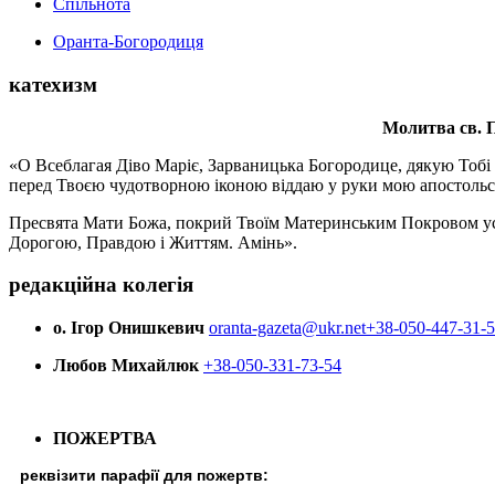
Спільнота
Оранта-Богородиця
катехизм
Молитва св.
П
«О Всеблагая Діво Маріє, Зарваницька Богородице, дякую Тобі з
перед Твоєю чудотворною іконою віддаю у руки мою апостольс
Пресвята Мати Божа, покрий Твоїм Материнським Покровом усіх х
Дорогою, Правдою і Життям. Амінь».
редакційна колегія
о. Ігор Онишкевич
oranta-gazeta@ukr.net
+38-050-447-31-
Любов Михайлюк
+38-050-331-73-54
ПОЖЕРТВА
реквізити парафії для пожертв: