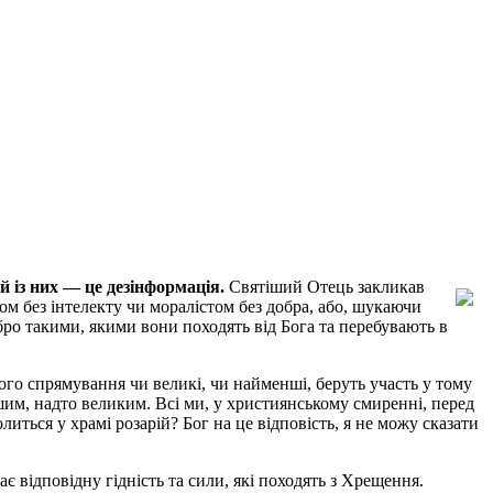
ий із них — це дезінформація.
Святіший Отець закликав
ом без інтелекту чи моралістом без добра, або, шукаючи
обро такими, якими вони походять від Бога та перебувають в
кого спрямування чи великі, чи найменші, беруть участь у тому
шим, надто великим. Всі ми, у християнському смиренні, перед
литься у храмі розарій? Бог на це відповість, я не можу сказати
 відповідну гідність та сили, які походять з Хрещення.