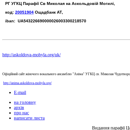
РГ УГКЦ Парафії Св Миколая на Аскольдовій Могилі,
код:
20051904
Ощадбанк АТ,
iban: UA543226690000026003300218570
http://askoldova-mohyla.org/uk/
Офіційний сайт жіночого вокального ансамблю "Аніма" УГКЦ св. Миколая Чудотворц
http://anima.askoldova-mohyla.org/
E-mail
на головну
архів
про нас
написати листа
Видання парафії Ц