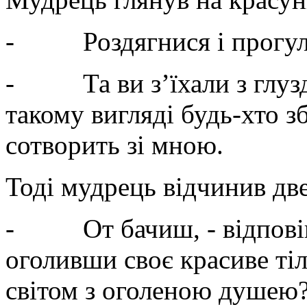
- Роздягнися і прогуля
- Та ви з’їхали з глузду
такому вигляді будь-хто з
сотворить зі мною.
Тоді мудрець відчинив двер
- От бачиш, - відповів в
оголивши своє красиве ті
світом з оголеною душею?