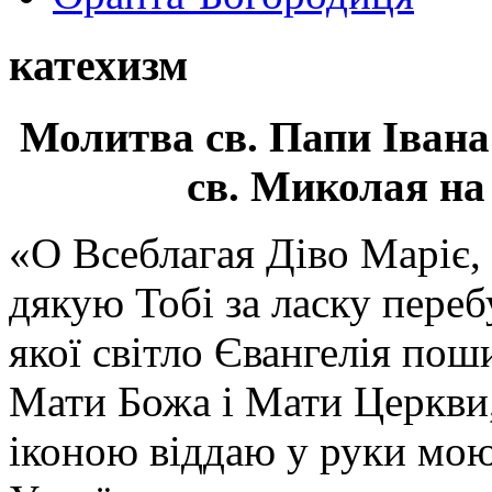
катехизм
Молитва св.
Папи Івана
св. Миколая на
«О Всеблагая Діво Маріє,
дякую Тобі за ласку перебу
якої світло Євангелія поши
Мати Божа і Мати Церкви
іконою віддаю у руки мою