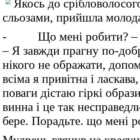
Якось до срібловолосог
сльозами, прийшла молода
- Що мені робити? – кр
– Я завжди прагну по-доб
нікого не ображати, допомо
всіма я привітна і ласкава,
поваги дістаю гіркі образи
винна і це так несправедл
бере. Порадьте. що мені 
Мудрець глянув на красун