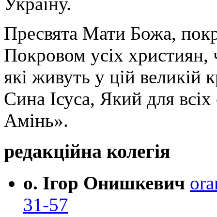
Україну.
Пресвята Мати Божа, пок
Покровом усіх християн, ч
які живуть у цій великій к
Сина Ісуса, Який для всі
Амінь».
редакційна колегія
о. Ігор Онишкевич
ora
31-57