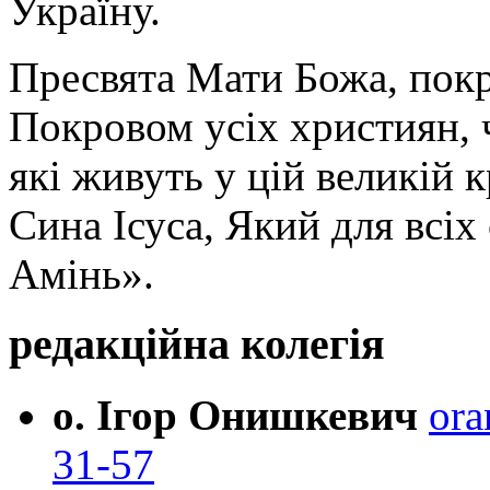
Україну.
Пресвята Мати Божа, пок
Покровом усіх християн, ч
які живуть у цій великій к
Сина Ісуса, Який для всі
Амінь».
редакційна колегія
о. Ігор Онишкевич
ora
31-57