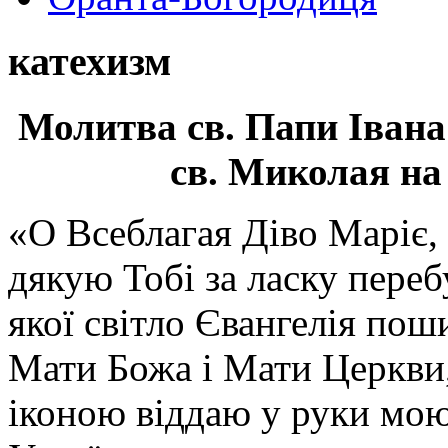
катехизм
Молитва св.
Папи Івана
св. Миколая на
«О Всеблагая Діво Маріє,
дякую Тобі за ласку перебу
якої світло Євангелія поши
Мати Божа і Мати Церкви
іконою віддаю у руки мою