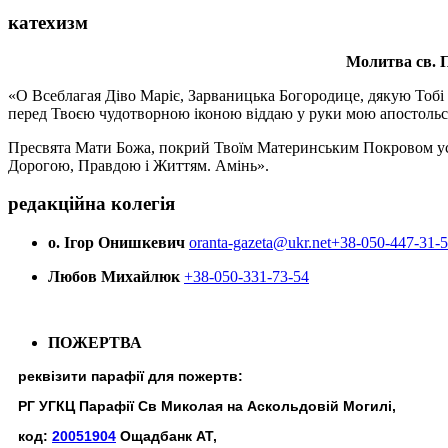
катехизм
Молитва св.
П
«О Всеблагая Діво Маріє, Зарваницька Богородице, дякую Тобі з
перед Твоєю чудотворною іконою віддаю у руки мою апостольс
Пресвята Мати Божа, покрий Твоїм Материнським Покровом усіх х
Дорогою, Правдою і Життям. Амінь».
редакційна колегія
о. Ігор Онишкевич
oranta-gazeta@ukr.net
+38-050-447-31-
Любов Михайлюк
+38-050-331-73-54
ПОЖЕРТВА
реквізити парафії для пожертв:
РГ УГКЦ Парафії Св Миколая на Аскольдовій Могилі,
код:
20051904
Ощадбанк АТ,