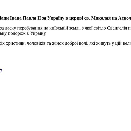
апи Івана Павла ІІ за Україну
в церкві св. Миколая на Аско
а ласку перебування на київській землі, з якої світло Євангелія 
ьку подорож в Україну.
ристиян, чоловіків та жінок доброї волі, які живуть у цій велик
57