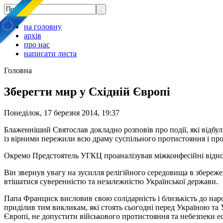
на головну
архів
про нас
написати листа
Головна
Зберегти мир у Східній Європі
Понеділок, 17 березня 2014, 19:37
Блаженніший Святослав докладно розповів про події, які відбул
із вірними пережили всю драму суспільного протистояння і пр
Окремо Предстоятель УГКЦ проаналізував міжконфесійні відносин
Він звернув увагу на зусилля релігійного середовища в збереж
втішатися суверенністю та незалежністю Української держави.
Папа Франциск висловив свою солідарність і близькість до нар
приділив тим викликам, які стоять сьогодні перед Україною т
Європі, не допустити військового протистояння та небезпеки ес