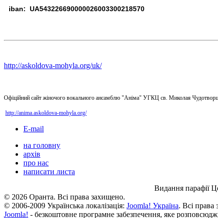
iban: UA543226690000026003300218570
http://askoldova-mohyla.org/uk/
Офіційний сайт жіночого вокального ансамблю "Аніма" УГКЦ св. Миколая Чудотворц
http://anima.askoldova-mohyla.org/
E-mail
на головну
архів
про нас
написати листа
Видання парафії Ц
© 2026 Оранта. Всі права захищено.
© 2006-2009 Українська локалізація:
Joomla! Україна
. Всі права
Joomla!
- безкоштовне програмне забезпечення, яке розповсюдж