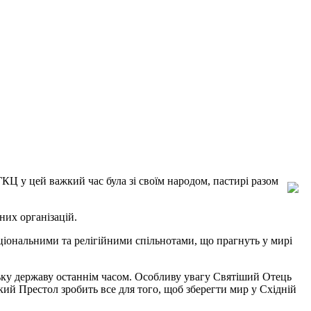
ГКЦ у цей важкий час була зі своїм народом, пастирі разом
них організацій.
аціональними та релігійними спільнотами, що прагнуть у мирі
ську державу останнім часом. Особливу увагу Святіший Отець
ий Престол зробить все для того, щоб зберегти мир у Східній