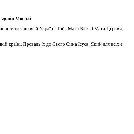
льдовій Могилі
поширилося по всій Україні. Тобі, Мати Божа і Мати Церкви,
ій країні. Провадь їх до Свого Сина Ісуса, Який для всіх є