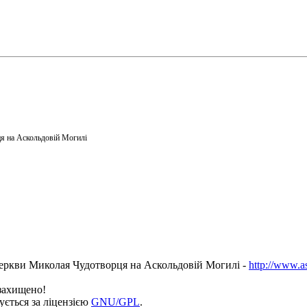
я на Аскольдовій Могилі
еркви Миколая Чудотворця на Аскольдовій Могилі -
http://www.a
 захищено!
ується за ліцензією
GNU/GPL
.