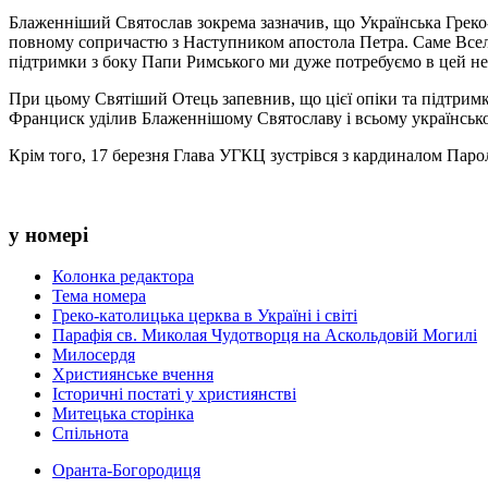
Блаженніший Святослав зокрема зазначив, що Українська Греко-
повному сопричастю з Наступником апостола Петра. Саме Вселе
підтримки з боку Папи Римського ми дуже потребуємо в цей не
При цьому Святіший Отець запевнив, що цієї опіки та підтримк
Франциск уділив Блаженнішому Святославу і всьому українсько
Крім того, 17 березня Глава УГКЦ зустрівся з кардиналом Пар
у номері
Колонка редактора
Тема номера
Греко-католицька церква в Україні і світі
Парафія св. Миколая Чудотворця на Аскольдовій Могилі
Милосердя
Християнське вчення
Історичні постаті у християнстві
Митецька сторінка
Спільнота
Оранта-Богородиця