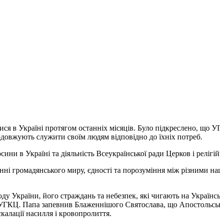
ися в Україні протягом останніх місяців. Було підкреслено, що У
одовжують служити своїм людям відповідно до їхніх потреб.
и в Україні та діяльність Всеукраїнської ради Церков і релігій
енні громадянського миру, єдності та порозуміння між різними н
оду України, його страждань та небезпек, які чигають на Україн
а УГКЦ. Папа запевнив Блаженнішого Святослава, що Апостольськ
калації насилля і кровопролиття.