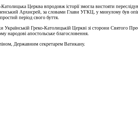
Католицька Церква впродовж історії змогла вистояти переслідува
нський Архиєрей, за словами Глави УГКЦ, у минулому був опіку
простий період свого буття.
и Українській Греко-Католицькій Церкві зі сторони Святого Прес
му народові апостольське благословення.
оліном, Державним секретарем Ватикану.