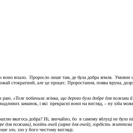
и воно впало. Проросло лише там, де була добра земля. Умовне 
рожай стократний, але це процес. Проростання, поява вруна, доз
 в раю.
«Тож побачила жінка, що дерево було добре для поживи й 
инадливих заманок, і які прекрасні вони на вигляд, – ну хіба мо
лю якогось добра? Ні, звичайно, бо в самому яблуці не було ні д
е для поживи), похіть очей (гарне для очей), гордість життєва 
ше зло, зло у його чистому вигляді.