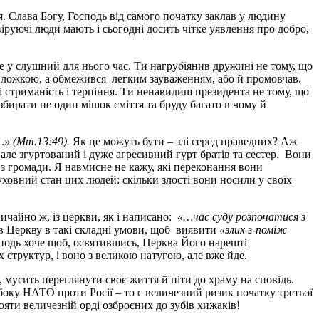
я. Слава Богу, Господь від самого початку заклав у людину
іруючі люди мають і сьогодні досить чітке уявлення про добро,
бе у слушний для нього час. Ти нагрубіянив дружині не тому, що
ав ложкою, а обмежився легким зауваженням, або й промовчав.
бі стриманість і терпіння. Ти ненавидиш президента не тому, що
збирати не один мішок сміття та бруду багато в чому й
х…» (Мт.13:49).
Як це можуть бути – злі серед праведних? Аж
, але згуртований і дуже агресивний гурт братів та сестер. Вони
з громади. Я навмисне не кажу, які переконання вони
уховний стан цих людей: скільки злості вони носили у своїх
ичайно ж, із церкви, як і написано:
«…час суду розпочатися з
ив Церкву в такі складні умови, щоб виявити
«злих з-поміж
осподь хоче щоб, освятившись, Церква Його нарешті
 структур, і воно з великою натугою, але вже йде.
 мусить переглянути своє життя й піти до храму на сповідь.
з боку НАТО проти Росії – то є величезний ризик початку третьої
ояти величезній орді озброєних до зубів хижаків!