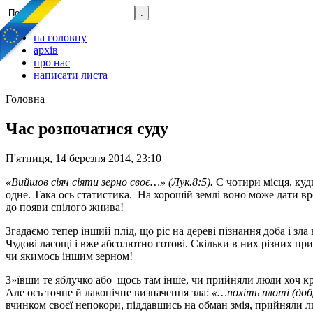
на головну
архів
про нас
написати листа
Головна
Час розпочатися суду
П'ятниця, 14 березня 2014, 23:10
«Вийшов сіяч сіяти зерно своє…» (Лук.8:5).
Є чотири місця, куд
одне. Така ось статистика. На хорошій землі воно може дати в
до появи спілого жнива!
Згадаємо тепер інший плід, що ріс на дереві пізнання доба і зла
Чудові ласощі і вже абсолютно готові. Скільки в них різних пр
чи якимось іншим зерном!
З»ївши те яблучко або щось там інше, чи прийняли люди хоч крап
Але ось точне й лаконічне визначення зла:
«…похіть плоті (добр
вчинком своєї непокори, піддавшись на обман змія, прийняли ли