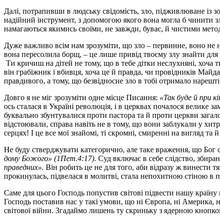
Далі, потрапивши в людську свідомість, зло, підживлюване із з
надійний інструмент, з допомогою якого вона могла б чинити зл
намагаються якимись своїми, не завжди, буває, й чистими мето
Дуже важливо всім нам зрозуміти, що зло – первинне, воно не н
вона пересолила борщ, – це лише привід твоєму злу знайти для
Ти кричиш на дітей не тому, що в тебе дітки неслухняні, хоча т
він грабіжник і вбивця, хоча це й правда, чи провідників Майда
правдивого, а тому, що безвідносне зло в тобі отримало нарешт
Довго я не міг зрозуміти одне місце Писання:
«Так буде й при к
ось сталася в Україні революція, і в церквах почалося велике з
буквально збунтувалися проти пастора та й проти церкви загал
відстоювали, справа навіть не в тому, що вони заблукали у хитр
серцях! І це все мої знайомі, ті скромні, смиренні на вигляд та 
Не буду стверджувати категорично, але таке враження, що Бог с
дому Божого» (1Пет.4:17).
Суд включає в себе слідство, збира
праведних».
Він робить це не для того, аби відразу ж винести 
прокинулась, підвелася в молитві, стала непохитною стіною в п
Саме для цього Господь попустив світові підвести нашу країну 
Господь поставив нас у такі умови, що ні Європа, ні Америка, н
світової війни. Згадаймо лишень ту скриньку з ядерною кнопкою