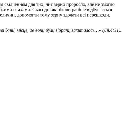
м свідченням для тих, чиє зерно проросло, але не змогло
хижими птахами. Сьогодні як ніколи раніше відбувається
еличин, допомогти тому зерну здолати всі перешкоди,
ві їхній, місце, де вони були зібрані, захиталось…» (Дії.4:31).