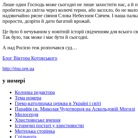
Лише один Господь може сьогодні не лише захистити нас, а й по
пробитися до світла через колючі терни, або засохло, бо не ма
надзвичайно рясне сіяння Слова Небесним Сіячем. І наша палк
прорости, дозріти й дати багатий врожай.
Це було б нечуваним у новітній історії свідченням для всього с
Так було, так може і має бути й сьогодні.
А над Росією теж розпочався суд…
Блог Віктора Котовського
http://risu.org.ua
у номері
Колонка редактора
Тема номера
Греко-католицька церква в Україні і світі
Парафія св. Миколая Чудотворця на Аскольдовій Могилі
Милосердя
Християнське вчення
Історичні постаті у християнстві
Митецька сторінка
Спільнота