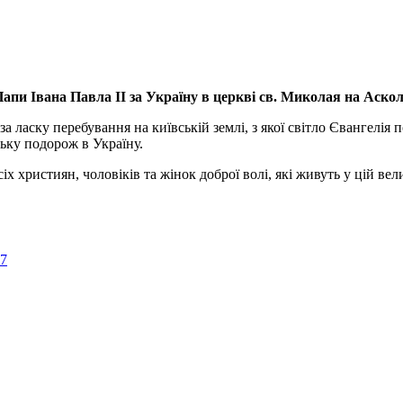
апи Івана Павла ІІ за Україну
в церкві св. Миколая на Аско
а ласку перебування на київській землі, з якої світло Євангелія 
ьку подорож в Україну.
ристиян, чоловіків та жінок доброї волі, які живуть у цій велик
57