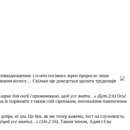
співвідношення: з п»яти посіяних зерен проросло лише
рівання колосу… Скільки ще доведеться здолати труднощів
гарне для очей і приманювало, щоб усе знати…» (Бут.3:6)
Ось!
жна їх порівняти з таким собі сіреньким, непоказним пшеничним
обра, ні зла. Це був, як ми тепер кажемо, тест на слухняність.
(щоб усе знати)…» (1Ін.2:16).
Таким чином, Адам і Єва