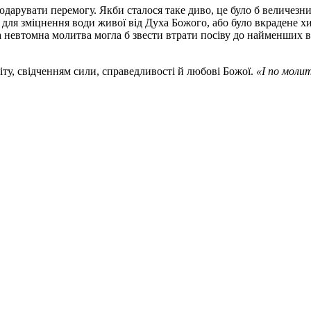
дарувати перемогу. Якби сталося таке диво, це було б величезни
ло для зміцнення води живої від Духа Божого, або було вкрадене 
а невтомна молитва могла б звести втрати посіву до найменших в
віту, свідченням сили, справедливості й любові Божої.
«І по молит