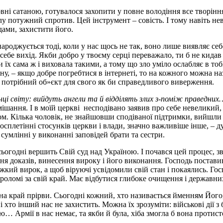
овні сатаною, готувалося захопити у повне володіння все творінн
у потужний спротив. Цей інструмент – совість. І тому навіть нев
дами, захистити його.
ароджується тоді, коли у нас щось не так, воно лише виявляє се
 себе вихід. Якби добро у твоєму серці переважало, ти б не кид
и їх сама ж і виховала такими, а тому що зло уміло ослабляє в то
ну, – якщо добре погребтися в інтернеті, то на кожного можна на
і потрібний об»єкт для свого як би справедливого виверження.
інці світу: вийдуть ангели та й відділять злих з-поміж праведни
амішання. І в моїй церкві несподівано заявив про себе невеликий
ом. Кілька чоловік, не знайшовши сподіваної підтримки, вийшли 
осплетінні стосунків церкви і влади, значно важливіше інше, – д
й сумлінні у виконанні заповідей брати та сестри.
ьогодні вершить Свій суд над Україною. І почався цей процес, зв
ння доказів, винесення вироку і його виконання. Господь постав
тяжкий вирок, а щоб віруючі усвідомили свій стан і покаялись. Г
роломі за свій край. Має відбутися глибоке очищення і державних
на край прірви. Сьогодні кожний, хто називається йменням Його,
і хто інший нас не захистить. Можна їх зрозуміти: військові дії 
… Армії в нас немає, та якби й була, хіба змогла б вона протист