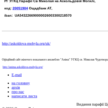
РГ УГКЦ Парафії Св Миколая на Аскольдовій Могилі,
код:
20051904
Ощадбанк АТ,
iban: UA543226690000026003300218570
http://askoldova-mohyla.org/uk/
Офіційний сайт жіночого вокального ансамблю "Аніма" УГКЦ св. Миколая Чудотворц
http://anima.askoldova-mohyla.org/
E-mail
на головну
архів
про нас
написати листа
Видання парафії Ц