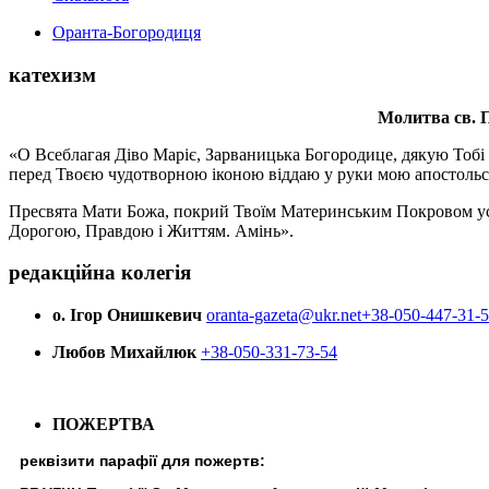
Оранта-Богородиця
катехизм
Молитва св.
П
«О Всеблагая Діво Маріє, Зарваницька Богородице, дякую Тобі з
перед Твоєю чудотворною іконою віддаю у руки мою апостольс
Пресвята Мати Божа, покрий Твоїм Материнським Покровом усіх х
Дорогою, Правдою і Життям. Амінь».
редакційна колегія
о. Ігор Онишкевич
oranta-gazeta@ukr.net
+38-050-447-31-
Любов Михайлюк
+38-050-331-73-54
ПОЖЕРТВА
реквізити парафії для пожертв: