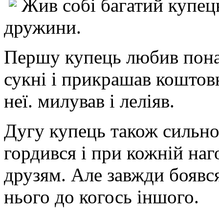
Жив собі багатий купець
дружини.
Першу купець любив понад 
сукні і прикрашав коштов
неї. милував і леліяв.
Дугу купець також сильн
гордився і при кожній наго
друзям. Але завжди боявся
нього до когось іншого.