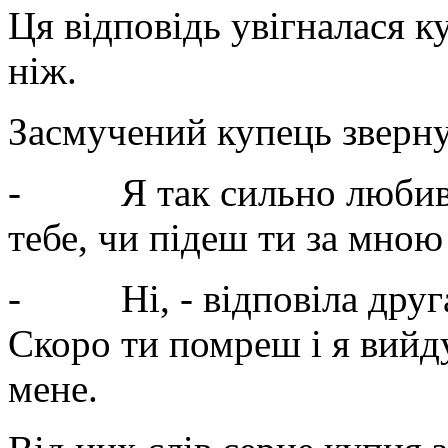
Ця відповідь увігналася к
ніж.
Засмучений купець зверну
- Я так сильно любив те
тебе, чи підеш ти за мною
- Ні, - відповіла друга 
Скоро ти помреш і я вийду
мене.