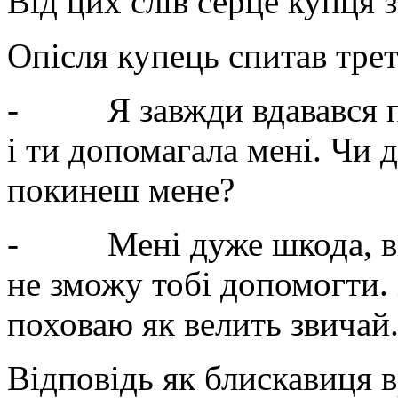
Від цих слів серце купця 
Опісля купець спитав тре
- Я завжди вдавався по
і ти допомагала мені. Чи
покинеш мене?
- Мені дуже шкода, відп
не зможу тобі допомогти. 
поховаю як велить звичай
Відповідь як блискавиця в