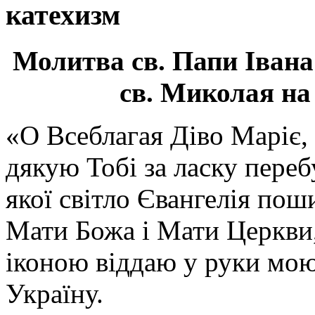
катехизм
Молитва св.
Папи Івана
св. Миколая на
«О Всеблагая Діво Маріє,
дякую Тобі за ласку перебу
якої світло Євангелія поши
Мати Божа і Мати Церкви
іконою віддаю у руки мою
Україну.