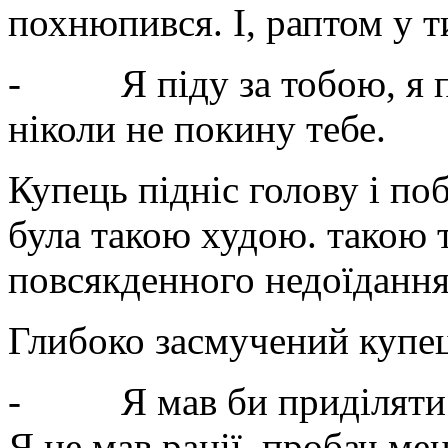
похнюпився. І, раптом у т
- Я піду за тобою, я пі
ніколи не покину тебе.
Купець підніс голову і по
була такою худою. такою 
повсякденного недоїдання
Глибоко засмучений купец
- Я мав би приділяти то
Я не мав рації, пробач мен