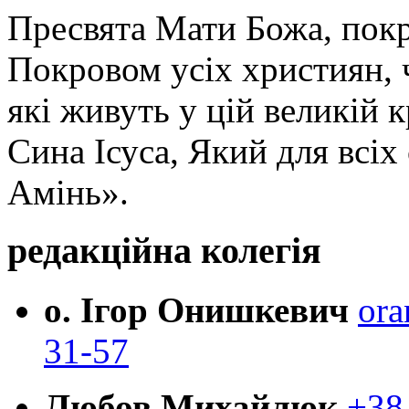
Пресвята Мати Божа, пок
Покровом усіх християн, ч
які живуть у цій великій к
Сина Ісуса, Який для всі
Амінь».
редакційна колегія
о. Ігор Онишкевич
ora
31-57
Любов Михайлюк
+38