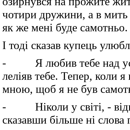
озирнувся на прожите житт
чотири дружини, а в мить 
як же мені буде самотньо.
І тоді сказав купець улюб
- Я любив тебе над усіх
леліяв тебе. Тепер, коли я
мною, щоб я не був самот
- Ніколи у світі, - відп
сказавши більше ні слова 