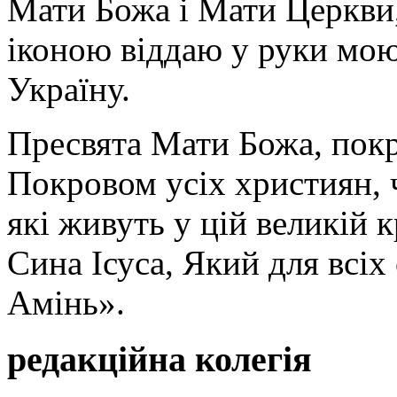
Мати Божа і Мати Церкви
іконою віддаю у руки мою
Україну.
Пресвята Мати Божа, пок
Покровом усіх християн, ч
які живуть у цій великій к
Сина Ісуса, Який для всі
Амінь».
редакційна колегія