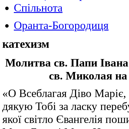
Спільнота
Оранта-Богородиця
катехизм
Молитва св.
Папи Івана
св. Миколая на
«О Всеблагая Діво Маріє,
дякую Тобі за ласку перебу
якої світло Євангелія поши