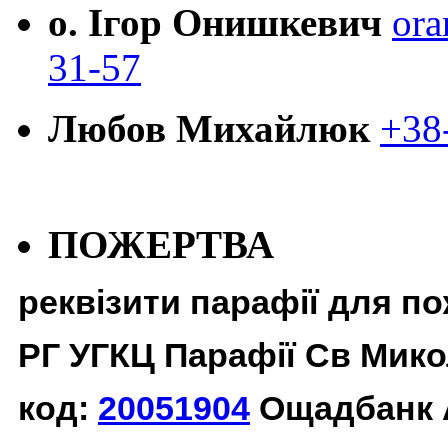
о. Ігор Онишкевич
ora
31-57
Любов Михайлюк
+38
ПОЖЕРТВА
реквізити парафії для п
РГ УГКЦ Парафії Св Мико
код:
20051904
Ощадбанк 