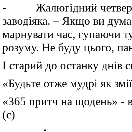
- Жалюгідний четвертак
заводіяка. – Якщо ви дум
марнувати час, гупаючи ту
розуму. Не буду цього, па
І старий до останку днів 
«Будьте отже мудрі як змі
«365 притч на щодень» -
(с)