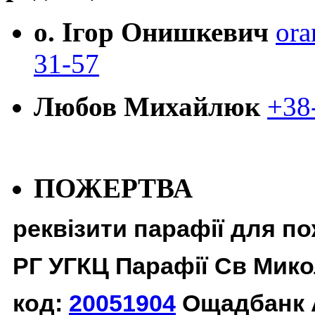
о. Ігор Онишкевич
ora
31-57
Любов Михайлюк
+38
ПОЖЕРТВА
реквізити парафії для п
РГ УГКЦ Парафії Св Мико
код:
20051904
Ощадбанк 