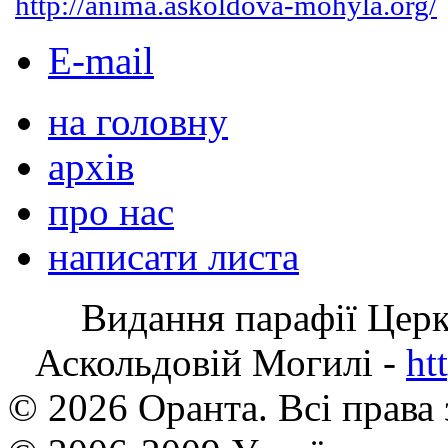
http://anima.askoldova-mohyla.org/
E-mail
на головну
архів
про нас
написати листа
Видання парафії Цер
Аскольдовій Могилі -
ht
© 2026 Оранта. Всі права