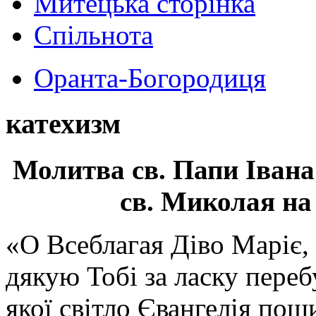
Митецька сторінка
Спільнота
Оранта-Богородиця
катехизм
Молитва св.
Папи Івана
св. Миколая на
«О Всеблагая Діво Маріє,
дякую Тобі за ласку перебу
якої світло Євангелія поши