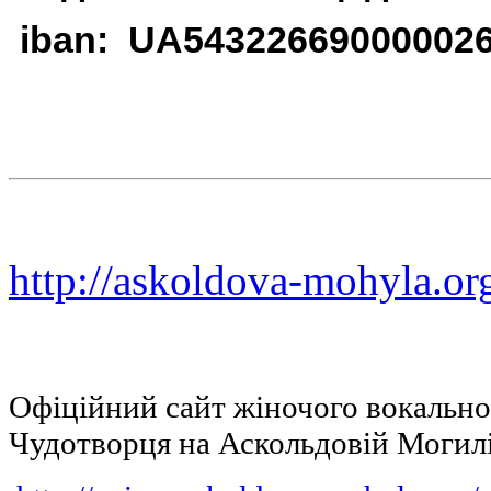
iban: UA54322669000002
http://askoldova-mohyla.or
Офіційний сайт жіночого вокальн
Чудотворця на Аскольдовій Могил