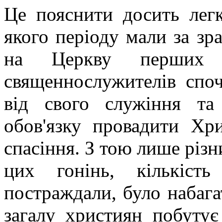
Це пояснити досить легк
якого періоду мали за зр
на Церкву перших в
священнослужителів спо
від свого служіння т
обов'язку провадити Хр
спасіння. З тою лише різн
цих гонінь, кількіст
постраждали, було набаг
загалу християн побутує