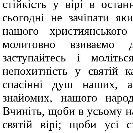
стійкість у вірі в ост
сьогодні не зачіпати як
нашого християнськог
молитовно взиваємо д
заступайтесь і моліть
непохитність у святій к
спасінні душ наших, 
знайомих, нашого наро
Вчиніть, щоби в усьому н
святій вірі; щоби усі 