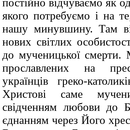
постійно відчуваємо як о
якого потребуємо і на т
нашу минувшину. Там ві
нових світлих особистос
до мученицької смерти. 
прославлених на прес
українців греко-католик
Христові саме мучен
свідченням любови до 
єднанням через Його хрес