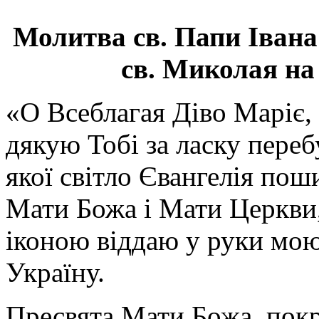
Молитва св.
Папи Івана
св. Миколая на
«О Всеблагая Діво Маріє,
дякую Тобі за ласку перебу
якої світло Євангелія поши
Мати Божа і Мати Церкви
іконою віддаю у руки мою
Україну.
Пресвята Мати Божа, пок