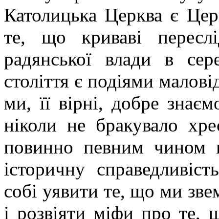
Католицька Церква є Це
те, що криваві пересл
радянської влади в се
століття є подіями малові
ми, її вірні, добре знаєм
ніколи не бракувало хре
повинно певним чином в
історичну справедливіст
собі уявити те, що ми зв
і розвіяти міфи про те,