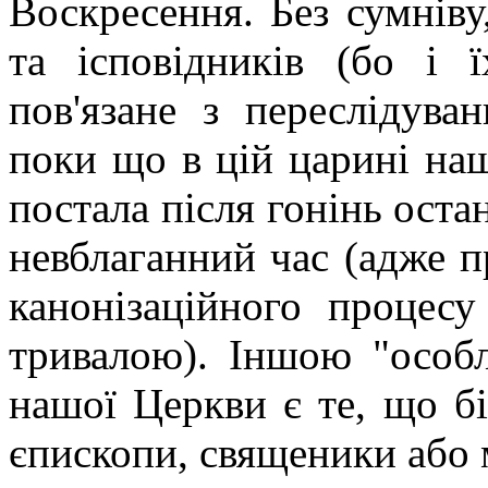
Воскресення. Без сумніву
та ісповідників (бо і 
пов'язане з переслідуван
поки що в цій царині наш
постала після гонінь остан
невблаганний час (адже п
канонізаційного процес
тривалою). Іншою "особ
нашої Церкви є те, що бі
єпископи, священики або 