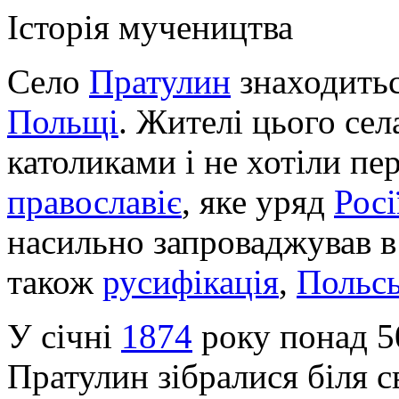
Історія мучеництва
Село
Пратулин
знаходитьс
Польщі
. Жителі цього сел
католиками і не хотіли п
православіє
, яке уряд
Росі
насильно запроваджував 
також
русифікація
,
Польсь
У січні
1874
року понад 50
Пратулин зібралися біля с