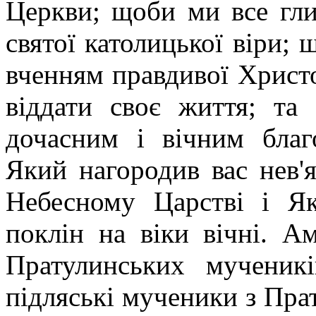
Церкви; щоби ми все гли
святої католицької віри; 
вченням правдивої Христов
віддати своє життя; та
дочасним і вічним благ
Який нагородив вас нев'
Небесному Царстві і Як
поклін на віки вічні. А
Пратулинських мученик
підляські мученики з Прат