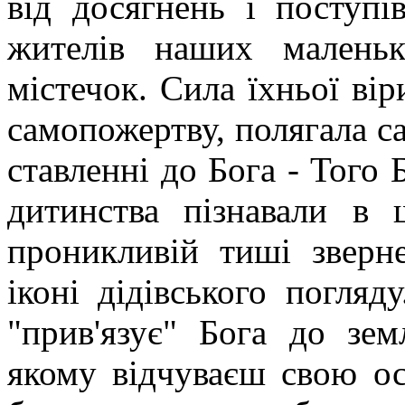
від досягнень і поступі
жителів наших малень
містечок. Сила їхньої вір
самопожертву, полягала са
ставленні до Бога - Того 
дитинства пізнавали в 
проникливій тиші зверн
іконі дідівського погляду
"прив'язує" Бога до зем
якому відчуваєш свою ос