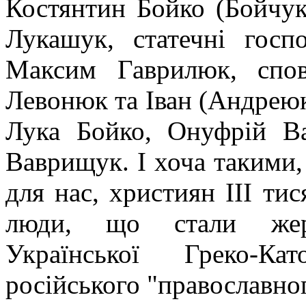
Костянтин Бойко (Бойчук
Лукашук, статечні госп
Максим Гаврилюк, спов
Левонюк та Іван (Андреюк
Лука Бойко, Онуфрій В
Ваврищук. І хоча такими,
для нас, християн III тис
люди, що стали жер
Української Греко-Ка
російського "православног