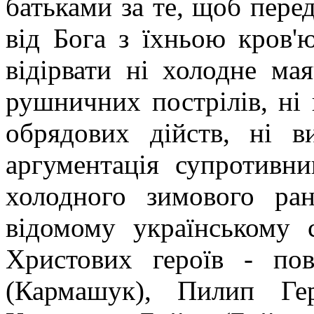
батьками за те, щоб перед
від Бога з їхньою кров'
відірвати ні холодне мая
рушничних пострілів, ні
обрядових дійств, ні в
аргументація супротивни
холодного зимового р
відомому українському 
Христових героїв - по
(Кармашук), Пилип Ге