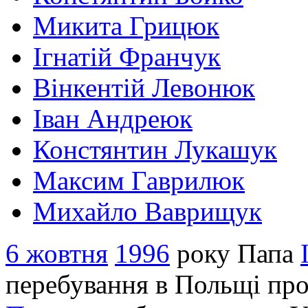
Микита Грицюк
Ігнатій Франчук
Вінкентій Левонюк
Іван Андреюк
Констянтин Лукашук
Максим Гаврилюк
Михайло Ваврищук
6 жовтня
1996
року Папа
перебування в Польщі про