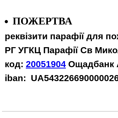
ПОЖЕРТВА
реквізити парафії для п
РГ УГКЦ Парафії Св Мико
код:
20051904
Ощадбанк 
iban: UA54322669000002