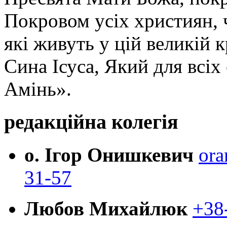
Покровом усіх християн, ч
які живуть у цій великій к
Сина Ісуса, Який для всі
Амінь».
редакційна колегія
о. Ігор Онишкевич
ora
31-57
Любов Михайлюк
+38