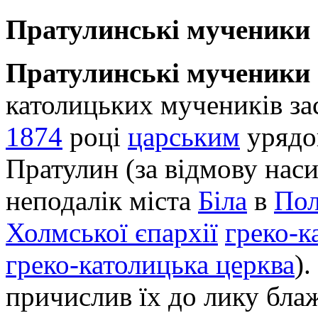
Пратулинські мученики 
Пратулинські мученики
католицьких мучеників за
1874
році
царським
урядов
Пратулин (за відмову нас
неподалік міста
Біла
в
По
Холмської єпархії
греко-к
греко-католицька церква
)
причислив їх до лику бла