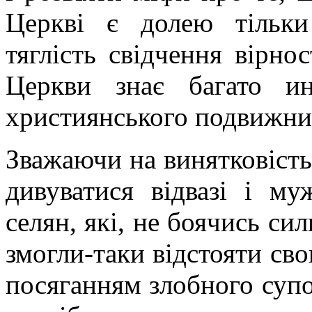
Церкві є долею тільки
тяглість свідчення вірно
Церкви знає багато и
християнського подвижницт
Зважаючи на винятковість
дивуватися відвазі і му
селян, які, не боячись сил
змогли-таки відстояти св
посяганням злобного супо