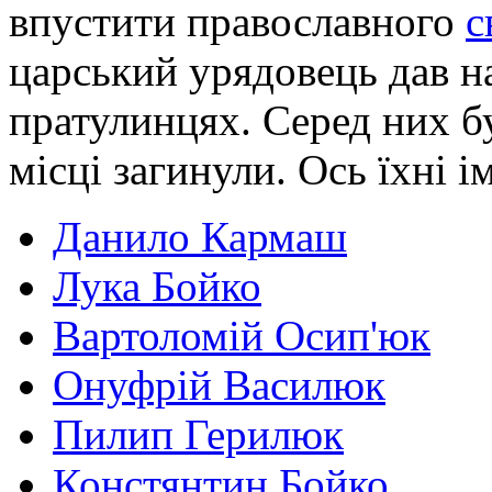
впустити православного
с
царський урядовець дав н
пратулинцях. Серед них бу
місці загинули. Ось їхні і
Данило Кармаш
Лука Бойко
Вартоломій Осип'юк
Онуфрій Василюк
Пилип Герилюк
Констянтин Бойко