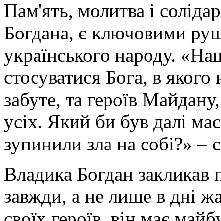
Пам'ять, молитва і соліда
Богдана, є ключовими ру
українського народу. «На
стосуватися Бога, в якого
забуте, та героїв Майдану,
усіх. Який би був далі ма
зупинили зла на собі?» – с
Владика Богдан закликав 
завжди, а не лише в дні ж
своїх героїв, він має майб