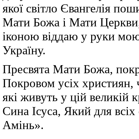
якої світло Євангелія поши
Мати Божа і Мати Церкви
іконою віддаю у руки мою
Україну.
Пресвята Мати Божа, пок
Покровом усіх християн, ч
які живуть у цій великій к
Сина Ісуса, Який для всі
Амінь».