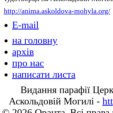
http://anima.askoldova-mohyla.org/
E-mail
на головну
архів
про нас
написати листа
Видання парафії Цер
Аскольдовій Могилі -
ht
© 2026 Оранта. Всі права