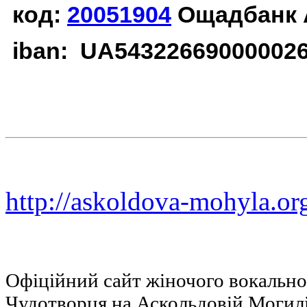
код:
20051904
Ощадбанк 
iban: UA54322669000002
http://askoldova-mohyla.or
Офіційний сайт жіночого вокальн
Чудотворця на Аскольдовій Могил