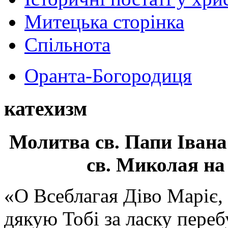
Митецька сторінка
Спільнота
Оранта-Богородиця
катехизм
Молитва св.
Папи Івана
св. Миколая на
«О Всеблагая Діво Маріє,
дякую Тобі за ласку перебу