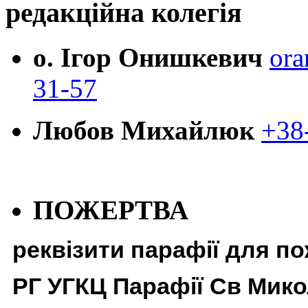
редакційна колегія
о. Ігор Онишкевич
ora
31-57
Любов Михайлюк
+38
ПОЖЕРТВА
реквізити парафії для п
РГ УГКЦ Парафії Св Мико