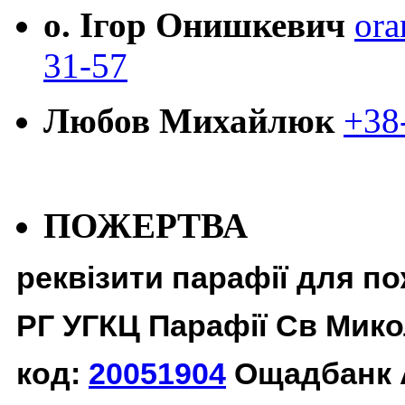
о. Ігор Онишкевич
ora
31-57
Любов Михайлюк
+38
ПОЖЕРТВА
реквізити парафії для п
РГ УГКЦ Парафії Св Мико
код:
20051904
Ощадбанк 