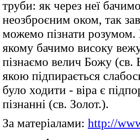
труби: як через неї бачим
неозброєним оком, так зав
можемо пізнати розумом. В
якому бачимо високу вежу
пізнаємо велич Божу (св. Б
якою підпирається слабос
було ходити - віра є підп
пізнанні (св. Золот.).
За матеріалами:
http://www