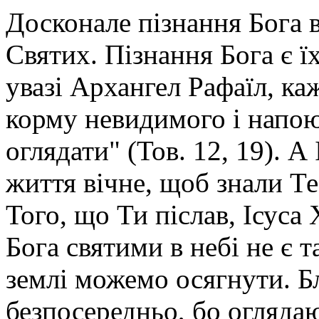
Досконале пізнання Бога в
Святих. Пізнання Бога є ї
увазі Архангел Рафаїл, ка
корму невидимого і напою
оглядати" (Тов. 12, 19). А
життя вічне, щоб знали Те
Того, що Ти післав, Ісуса 
Бога святими в небі не є т
землі можемо осягнути. Бл
безпосередньо, бо оглядаю