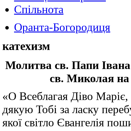
Спільнота
Оранта-Богородиця
катехизм
Молитва св.
Папи Івана
св. Миколая на
«О Всеблагая Діво Маріє,
дякую Тобі за ласку перебу
якої світло Євангелія поши