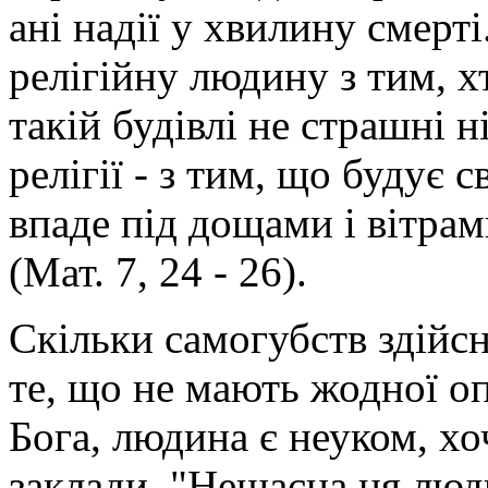
ані надії у хвилину смерт
релігійну людину з тим, хт
такій будівлі не страшні н
релігії - з тим, що будує с
впаде під дощами і вітрам
(Мат. 7, 24 - 26).
Скільки самогубств здійс
те, що не мають жодної о
Бога, людина є неуком, хо
заклади. "Нещасна ця людин