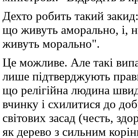
Дехто робить такий закид:
що живуть аморально, і, 
живуть морально".
Це можливе. Але такі вип
лише підтвер­джують прави
що релігійна людина швид
вчинку і схилитися до доб
світових засад (честь, здо
як дерево з сильним корі