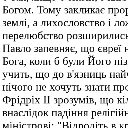
Богом. Тому закликає про
землі, а лихословство і л
перелюбство розширились в
Павло запевняє, що євреї 
Бога, коли б були Його піз
учить, що до в'язниць на
нічого не хочуть знати пр
Фрідріх II зрозумів, що кі
внаслідок падіння релігій
міністрові: "Відродіть в к