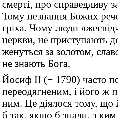
смерті, про справедливу за
Тому незнання Божих реч
гріха. Чому люди лжесвідч
церкви, не приступають до
женуться за золотом, сла
не знають Бога.
Йосиф II (+ 1790) часто п
переодягненим, і його ж п
ним. Це діялося тому, що 
б так, якщо б знали, з ки