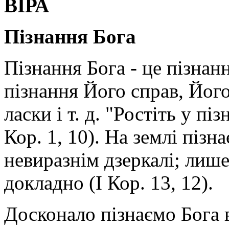
ВІРА
Пізнання Бога
Пізнання Бога - це пізнан
пізнання Його справ, Його
ласки і т. д. "Ростіть у пі
Кор. 1, 10). На землі пізн
невиразнім дзеркалі; лише
докладно (І Кор. 13, 12).
Досконало пізнаємо Бога в