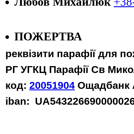
Любов Михайлюк
+38
ПОЖЕРТВА
реквізити парафії для п
РГ УГКЦ Парафії Св Мико
код:
20051904
Ощадбанк 
iban: UA54322669000002