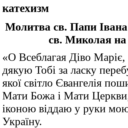
катехизм
Молитва св.
Папи Івана
св. Миколая на
«О Всеблагая Діво Маріє,
дякую Тобі за ласку перебу
якої світло Євангелія поши
Мати Божа і Мати Церкви
іконою віддаю у руки мою
Україну.