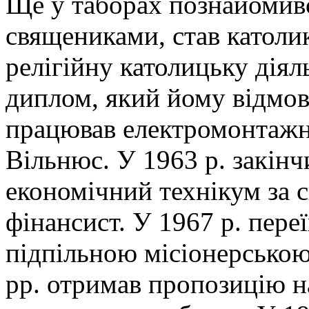
Ще у таборах познайомивс
священиками, став католи
релігійну католицьку дія
диплом, який йому відмовл
працював електромонтажни
Вільнюс. У 1963 р. закін
економічний технікум за 
фінансист. У 1967 р. пере
підпільною місіонерською
рр. отримав пропозицію н