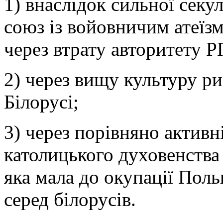
1) внаслідок сильної секу
союз із войовничим атеї
через втрату авторитету 
2) через вищу культуру р
Білорусі;
3) через порівняно активн
католицького духовенства
яка мала до окупації Пол
серед білорусів.