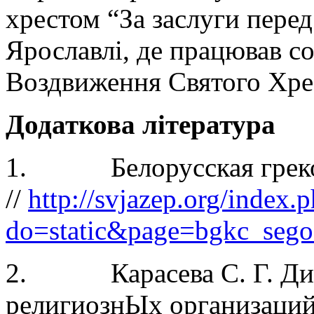
хрестом “За заслуги пере
Ярославлі, де працював с
Воздвиження Святого Хрес
Додаткова література
1. Белорусская греко-к
//
http://svjazep.org/index.
do=static&page=bgkc_sego
2. Карасева С. Г. Дин
религиознЫх организаций 