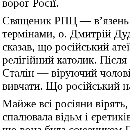
ворог Росії.
Священик РПЦ — в’язень 
термінами, о. Дмитрій Дуд
сказав, що російський ате
релігійний католик. Після
Сталін — віруючий чолові
вивчати. Що російський 
Майже всі росіяни вірять
спалювала відьм і єретикі
що вона була союзником Г