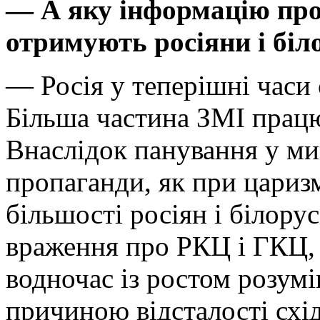
— А яку інформацію пр
отримують росіяни і біл
— Росія у теперішні час
Більша частина ЗМІ працю
Внаслідок панування у ми
пропаганди, як при царизмі
більшості росіян і білору
враження про РКЦ і ГКЦ, 
водночас із ростом розум
причиною відсталості схі