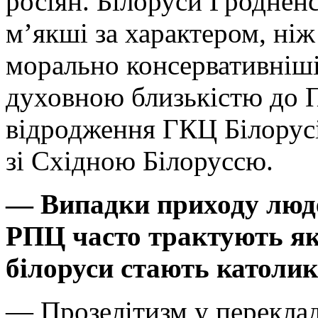
росіян. Білоруси Гродненс
м’якші за характером, ніж
морально консервативніші
духовною близькістю до П
відродження ГКЦ Білорусі
зі Східною Білоруссю.
— Випадки приходу люде
РПЦ часто трактують як 
білоруси стають католи
— Прозелітизм у перекладі