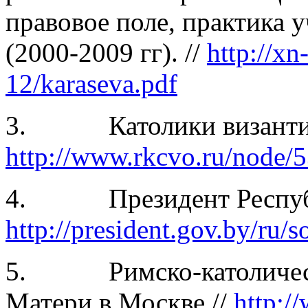
правовое поле, практика 
(2000-2009 гг). //
http://xn
12/karaseva.pdf
3. Католики византийск
http://www.rkcvo.ru/node/
4. Президент Республи
http://president.gov.by/ru/s
5. Римско-католическ
Матери в Москве //
http:/