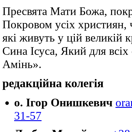
Пресвята Мати Божа, пок
Покровом усіх християн, ч
які живуть у цій великій к
Сина Ісуса, Який для всі
Амінь».
редакційна колегія
о. Ігор Онишкевич
ora
31-57