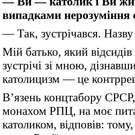
— Ви — католик і Ви жив
випадками нерозуміння с
— Так, зустрічався. Назву
Мій батько, який відсидів
зустрічі зі мною, дізнавши
католицизм — це контрре
В’язень концтабору СРСР, 
монахом РПЦ, на моє пита
католиком, відповів: том