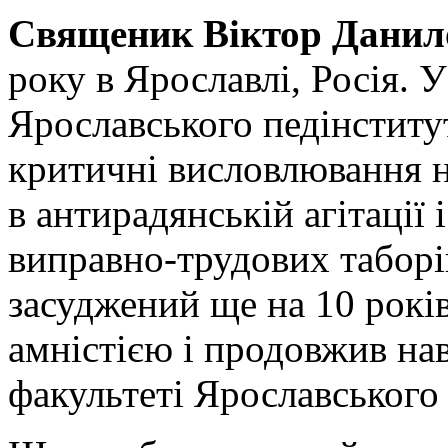
Священик Віктор Данил
року в Ярославлі, Росія. У
Ярославського педінститут
критичні висловлювання н
в антирадянській агітації 
виправно-трудових таборів
засуджений ще на 10 років
амністією і продовжив на
факультеті Ярославського 