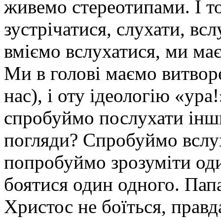
живемо стереотипами. І то
зустрічатися, слухати, вс
вміємо вслухатися, ми ма
Ми в голові маємо витвор
нас), і оту ідеологію «ура
спробуймо послухати інш
погляди? Спробуймо вслух
попробуймо зрозуміти од
боятися один одного. Пап
Христос не боїться, правд