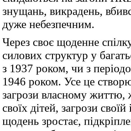
знущань, викрадень, вбивст
дуже небезпечним.
Через своє щоденне спілк
силових структур у багат
з 1937 роком, чи з період
1946 роком. Усе це створю
загрози власному життю, ж
своїх дітей, загрози своїй 
щодень зростає, підкріпл