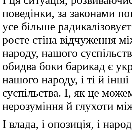
поведінки, за законами по
усе більше радикалізовуєт
росте стіна відчуження м
народу, нашого суспільств
обидва боки барикад є укра
нашого народу, і ті й інш
суспільства. І, як це може
нерозуміння й глухоти мі
І влада, і опозиція, і нар