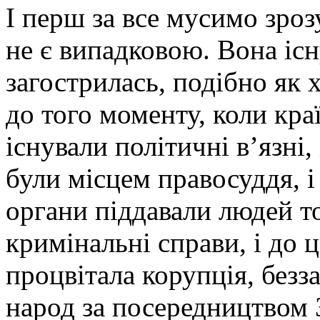
І перш за все мусимо зроз
не є випадковою. Вона існ
загострилась, подібно як х
до того моменту, коли кра
існували політичні в’язні,
були місцем правосуддя, і
органи піддавали людей т
кримінальні справи, і до 
процвітала корупція, безз
народ за посередництвом 