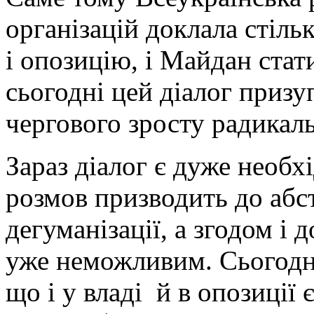
організацій доклала стільк
і опозицію, і Майдан стат
сьогодні цей діалог призу
чергового зросту радикаль
Зараз діалог є дуже необх
розмов призводить до абс
дегуманізації, а згодом і д
уже неможливим. Сьогодні
що і у владі й в опозиції є