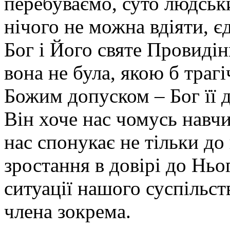
перебуваємо, суто людськ
нічого не можна вдіяти, 
Бог і Його святе Провидін
вона не була, якою б трагі
Божим допуском – Бог її д
Він хоче нас чомусь навчит
нас спонукає не тільки до
зростання в довірі до Ньо
ситуації нашого суспільст
члена зокрема.