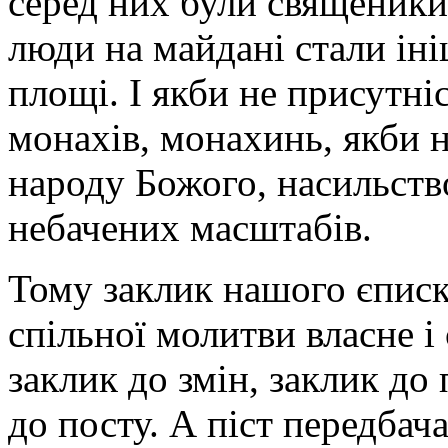
серед них були священики
люди на майдані стали іні
площі. І якби не присутні
монахів, монахинь, якби 
народу Божого, насильств
небачених масштабів.
Тому заклик нашого єписк
спільної молитви власне і 
заклик до змін, заклик до
до посту. А піст передбач