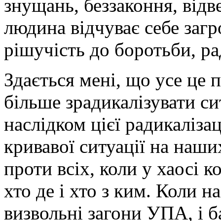
знущань, беззаконня, відв
людина відчуває себе загр
рішучість до боротьби, рад
Здається мені, що усе це
більше зрадикалізувати си
наслідком цієї радикалізац
кривавої ситуації на наши
проти всіх, коли у хаосі к
хто де і хто з ким. Коли 
визвольні загони УПА, і б