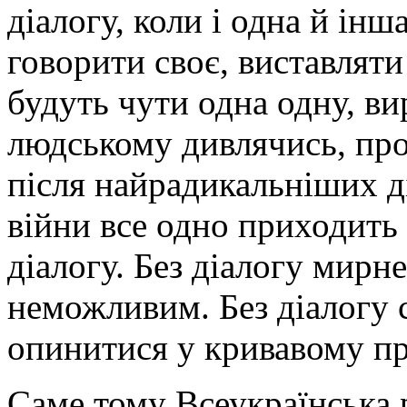
діалогу, коли і одна й інш
говорити своє, виставляти
будуть чути одна одну, ви
людському дивлячись, прос
після найрадикальніших ді
війни все одно приходить 
діалогу. Без діалогу мирн
неможливим. Без діалогу 
опинитися у кривавому пр
Саме тому Всеукраїнська р